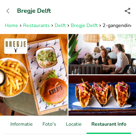
+31882050505
Bregje Delft
Bereikbaar tot 23:00 uur
Home
Restaurants
Delft
Bregje Delft
2-gangendiner à
d
Informatie
Foto's
Locatie
Restaurant Info