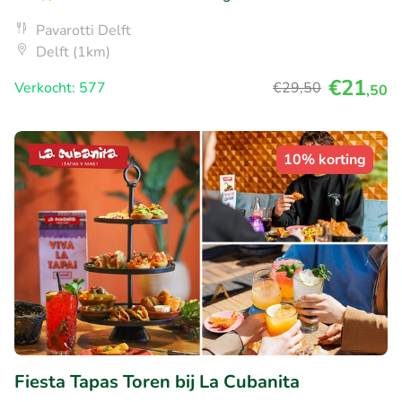
Pavarotti Delft
Delft (1km)
€21
Verkocht: 577
€29
,50
,50
10% korting
Fiesta Tapas Toren bij La Cubanita