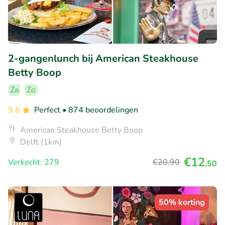
2-gangenlunch bij American Steakhouse
Betty Boop
Za
Zo
9.8
Perfect
• 874 beoordelingen
American Steakhouse Betty Boop
Delft (1km)
€12
Verkocht: 279
€20
,90
,50
50% korting