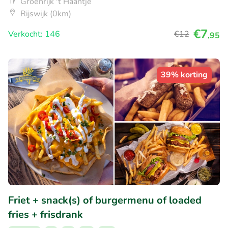
Groenrijk 't Haantje
Rijswijk (0km)
€7
Verkocht: 146
€12
,95
39% korting
Friet + snack(s) of burgermenu of loaded
fries + frisdrank