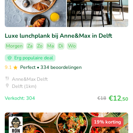
Luxe lunchplank bij Anne&Max in Delft
Morgen
Za
Zo
Ma
Di
Wo
Erg populaire deal
9.1
Perfect
• 334 beoordelingen
Anne&Max Delft
Delft (1km)
€12
Verkocht: 304
€18
,50
19% korting