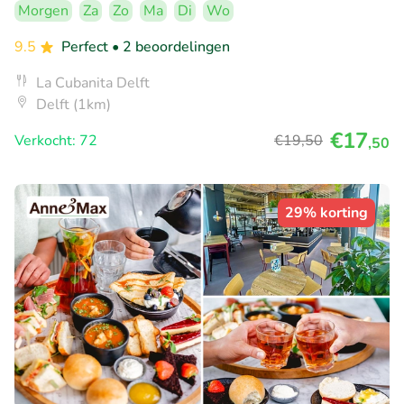
Morgen
Za
Zo
Ma
Di
Wo
9.5
Perfect
• 2 beoordelingen
La Cubanita Delft
Delft (1km)
€17
Verkocht: 72
€19
,50
,50
29% korting