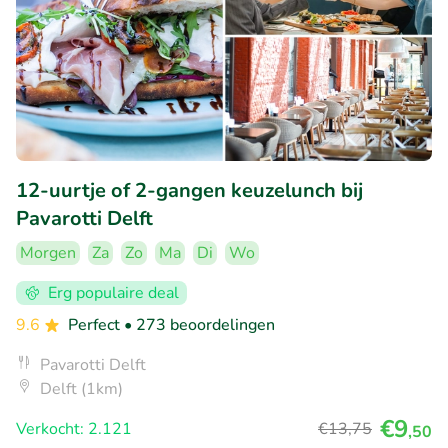
12-uurtje of 2-gangen keuzelunch bij
Pavarotti Delft
Morgen
Za
Zo
Ma
Di
Wo
Erg populaire deal
9.6
Perfect
• 273 beoordelingen
Pavarotti Delft
Delft (1km)
€9
Verkocht: 2.121
€13
,75
,50