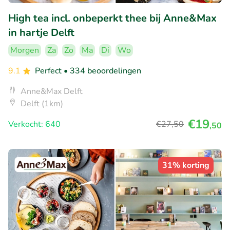
High tea incl. onbeperkt thee bij Anne&Max
in hartje Delft
Morgen
Za
Zo
Ma
Di
Wo
9.1
Perfect
• 334 beoordelingen
Anne&Max Delft
Delft (1km)
€19
Verkocht: 640
€27
,50
,50
31% korting