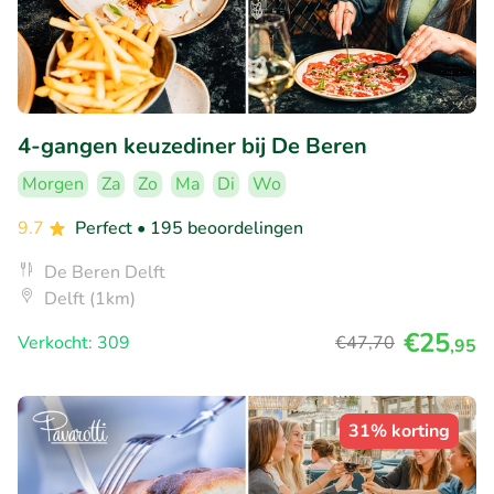
4-gangen keuzediner bij De Beren
Morgen
Za
Zo
Ma
Di
Wo
9.7
Perfect
• 195 beoordelingen
De Beren Delft
Delft (1km)
€25
Verkocht: 309
€47
,70
,95
31% korting