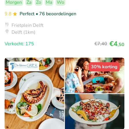
Morgen
Za
Zo
Ma
Wo
9.8
Perfect
• 76 beoordelingen
Frietplein Delft
Delft (1km)
€4
Verkocht: 175
€7
,40
,50
30% korting