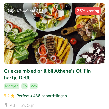
26% korting
Griekse mixed grill bij Athene's Olijf in
hartje Delft
Morgen
Zo
Wo
9.2
Perfect
• 486 beoordelingen
Athene's Olijf