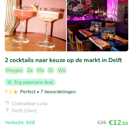
2 cocktails naar keuze op de markt in Delft
Morgen
Za
Ma
Di
Wo
Erg populaire deal
9.6
Perfect
• 7 beoordelingen
Cocktailbar Luna
Delft (1km)
€12
Verkocht: 608
€25
,50