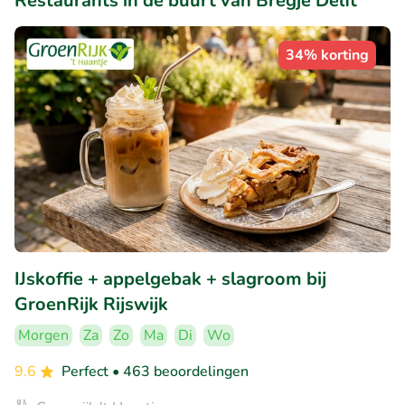
Restaurants in de buurt van Bregje Delft
34% korting
IJskoffie + appelgebak + slagroom bij
GroenRijk Rijswijk
Morgen
Za
Zo
Ma
Di
Wo
9.6
Perfect
• 463 beoordelingen