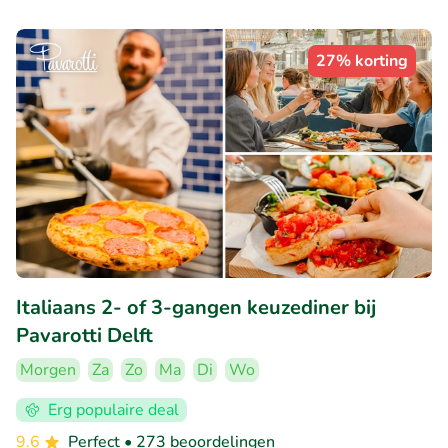
27% korting
Italiaans 2- of 3-gangen keuzediner bij
Pavarotti Delft
Morgen
Za
Zo
Ma
Di
Wo
Erg populaire deal
9.6
Perfect
• 273 beoordelingen