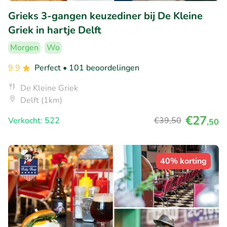
Grieks 3-gangen keuzediner bij De Kleine
Griek in hartje Delft
Morgen
Wo
9.9
Perfect
• 101 beoordelingen
De Kleine Griek
Delft (1km)
€27
Verkocht: 522
€39
,50
,50
40% korting