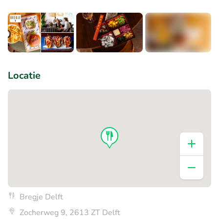
+7
Locatie
Bregje Delft
Zocherweg 9, 2613 ZT Delft