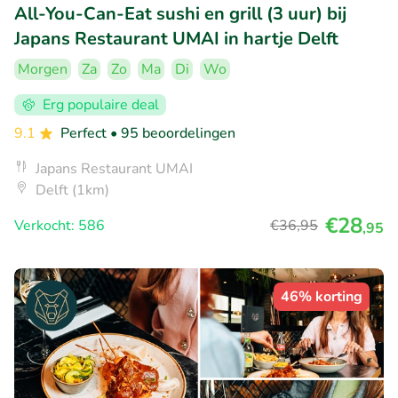
All-You-Can-Eat sushi en grill (3 uur) bij
Japans Restaurant UMAI in hartje Delft
Morgen
Za
Zo
Ma
Di
Wo
Erg populaire deal
9.1
Perfect
• 95 beoordelingen
Japans Restaurant UMAI
Delft (1km)
€28
Verkocht: 586
€36
,95
,95
46% korting