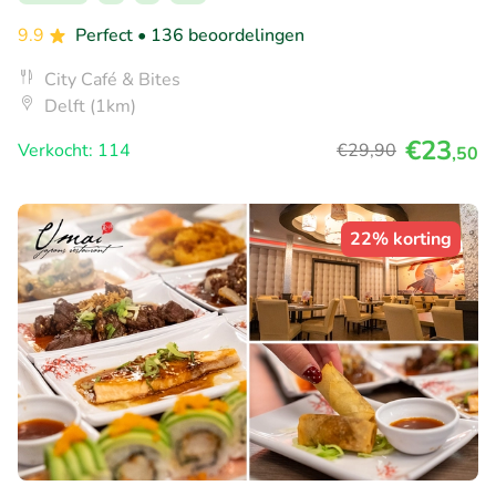
9.9
Perfect
• 136 beoordelingen
City Café & Bites
Delft (1km)
€23
Verkocht: 114
€29
,90
,50
22% korting