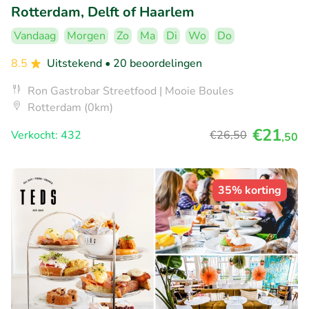
Rotterdam, Delft of Haarlem
Vandaag
Morgen
Zo
Ma
Di
Wo
Do
8.5
Uitstekend
• 20 beoordelingen
Ron Gastrobar Streetfood | Mooie Boules
Rotterdam (0km)
€21
Verkocht: 432
€26
,50
,50
35% korting