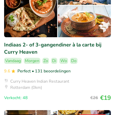
Indiaas 2- of 3-gangendiner à la carte bij
Curry Heaven
Vandaag
Morgen
Zo
Di
Wo
Do
9.6
Perfect
• 131 beoordelingen
Curry Heaven Indian Restaurant
Rotterdam (0km)
€19
Verkocht: 48
€26