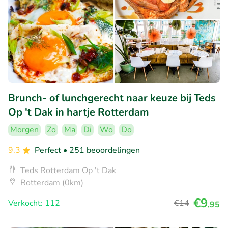
Brunch- of lunchgerecht naar keuze bij Teds
Op 't Dak in hartje Rotterdam
Morgen
Zo
Ma
Di
Wo
Do
9.3
Perfect
• 251 beoordelingen
Teds Rotterdam Op 't Dak
Rotterdam (0km)
€9
Verkocht: 112
€14
,95