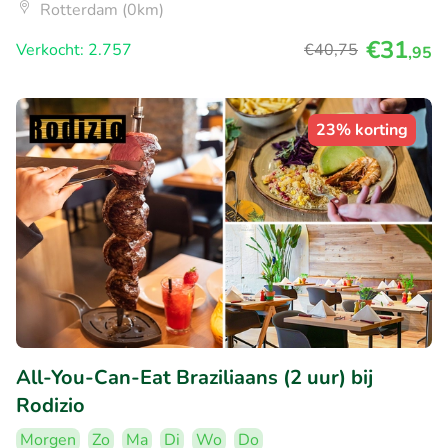
Rotterdam (0km)
€31
Verkocht: 2.757
€40
,75
,95
23% korting
All-You-Can-Eat Braziliaans (2 uur) bij
Rodizio
Morgen
Zo
Ma
Di
Wo
Do