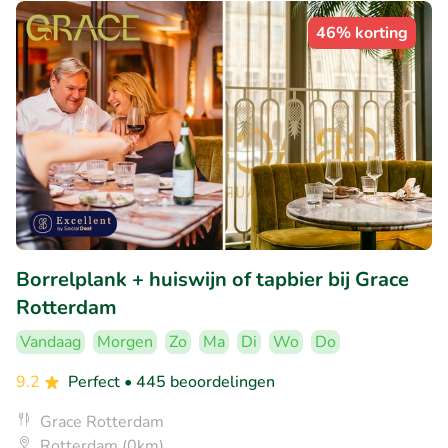
46% korting
Borrelplank + huiswijn of tapbier bij Grace
Rotterdam
Vandaag
Morgen
Zo
Ma
Di
Wo
Do
9.2
Perfect
• 445 beoordelingen
Grace Rotterdam
Rotterdam (0km)