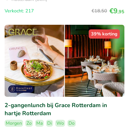
€9
Verkocht: 217
€18
,50
,95
39% korting
2-gangenlunch bij Grace Rotterdam in
hartje Rotterdam
Morgen
Zo
Ma
Di
Wo
Do