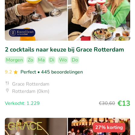
2 cocktails naar keuze bij Grace Rotterdam
Morgen
Zo
Ma
Di
Wo
Do
9.2
Perfect
• 445 beoordelingen
Grace Rotterdam
Rotterdam (0km)
€13
Verkocht: 1.229
€30
,60
27% korting