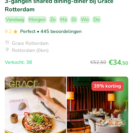
3-gangen shared dining-diner bij Grace
Rotterdam
Vandaag
Morgen
Zo
Ma
Di
Wo
Do
9.2
Perfect
• 445 beoordelingen
Grace Rotterdam
Rotterdam (0km)
€34
Verkocht: 38
€52
,50
,50
39% korting