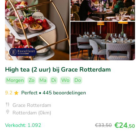
High tea (2 uur) bij Grace Rotterdam
Morgen
Zo
Ma
Di
Wo
Do
9.2
Perfect
• 445 beoordelingen
Grace Rotterdam
Rotterdam (0km)
€24
Verkocht: 1.092
€33
,50
,50