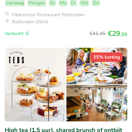
Vandaag
Morgen
Zo
Ma
Di
Wo
Do
Hadramout Restaurant Rotterdam
Rotterdam (0km)
€29
Verkocht: 6
€41
,45
,50
35% korting
High tea (1,5 uur), shared brunch of ontbijt