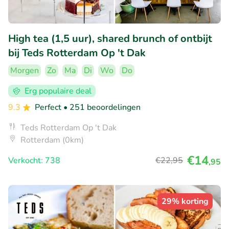
High tea (1,5 uur), shared brunch of ontbijt
bij Teds Rotterdam Op 't Dak
Morgen
Zo
Ma
Di
Wo
Do
Erg populaire deal
9.3
Perfect
• 251 beoordelingen
Teds Rotterdam Op 't Dak
Rotterdam (0km)
€14
Verkocht: 738
€22
,95
,95
29% korting