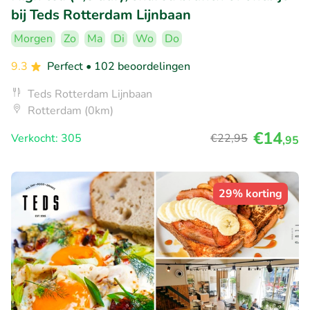
bij Teds Rotterdam Lijnbaan
Morgen
Zo
Ma
Di
Wo
Do
9.3
Perfect
• 102 beoordelingen
Teds Rotterdam Lijnbaan
Rotterdam (0km)
€14
Verkocht: 305
€22
,95
,95
29% korting