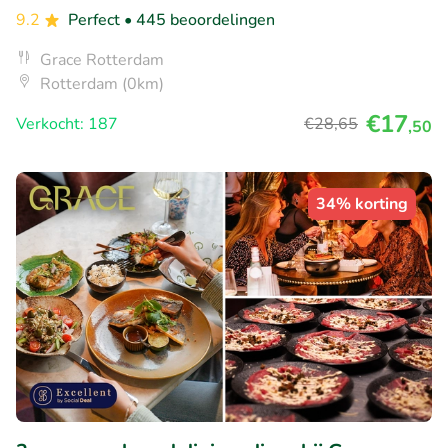
9.2
Perfect
• 445 beoordelingen
Grace Rotterdam
Rotterdam (0km)
€17
Verkocht: 187
€28
,65
,50
34% korting