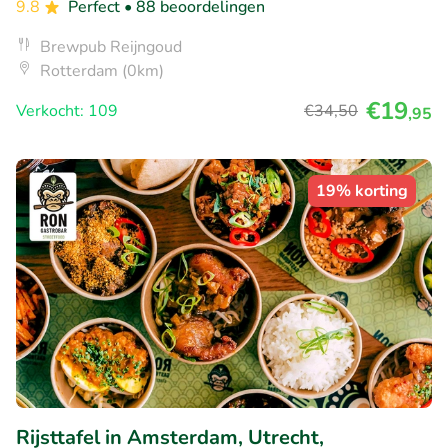
9.8
Perfect
• 88 beoordelingen
Brewpub Reijngoud
Rotterdam (0km)
€19
Verkocht: 109
€34
,50
,95
19% korting
Rijsttafel in Amsterdam, Utrecht,