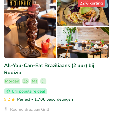
22% korting
All-You-Can-Eat Braziliaans (2 uur) bij
Rodizio
Morgen
Zo
Ma
Di
Erg populaire deal
9.2
Perfect
• 1.706 beoordelingen
Rodizio Brazilian Grill