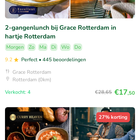
2-gangenlunch bij Grace Rotterdam in
hartje Rotterdam
Morgen
Zo
Ma
Di
Wo
Do
9.2
Perfect
• 445 beoordelingen
Grace Rotterdam
Rotterdam (0km)
€17
Verkocht: 4
€28
,65
,50
27% korting