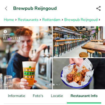
+31882050505
Brewpub Reijngoud
Bereikbaar tot 23:00 uur
Home
Restaurants
Rotterdam
Brewpub Reijngoud
Bi
d
Informatie
Foto's
Locatie
Restaurant Info