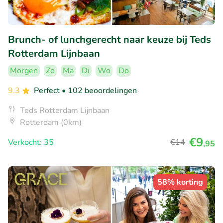
Brunch- of lunchgerecht naar keuze bij Teds
Rotterdam Lijnbaan
Morgen
Zo
Ma
Di
Wo
Do
9.3
Perfect
• 102 beoordelingen
Teds Rotterdam Lijnbaan
Rotterdam (0km)
€9
Verkocht: 35
€14
,95
58% korting