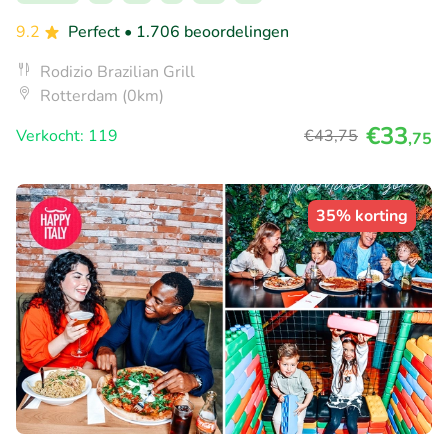
9.2
Perfect
• 1.706 beoordelingen
Rodizio Brazilian Grill
Rotterdam (0km)
€33
Verkocht: 119
€43
,75
,75
35% korting