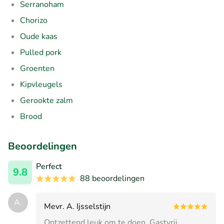
Serranoham
Chorizo
Oude kaas
Pulled pork
Groenten
Kipvleugels
Gerookte zalm
Brood
Beoordelingen
Perfect
9.8
88 beoordelingen
A.
Mevr. A. Ijsselstijn
Ontzettend leuk om te doen. Gastvrij