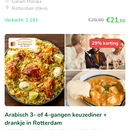
Garam Masala
Rotterdam (0km)
€21
Verkocht: 1.191
€29
,90
,50
29% korting
Arabisch 3- of 4-gangen keuzediner +
drankje in Rotterdam