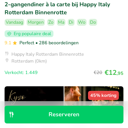
2-gangendiner à la carte bij Happy Italy
Rotterdam Binnenrotte
Vandaag
Morgen
Zo
Ma
Di
Wo
Do
Erg populaire deal
9.1
Perfect
• 286 beoordelingen
Happy Italy Rotterdam Binnenrotte
Rotterdam (0km)
€12
Verkocht: 1.449
€20
,95
45% korting
Reserveren
Ontdek
Zoeken
Boekingen
Menu