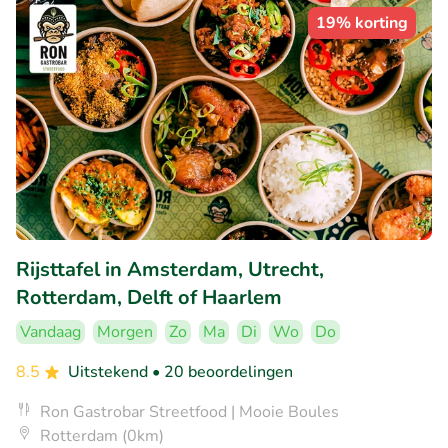
19% korting
Rijsttafel in Amsterdam, Utrecht,
Rotterdam, Delft of Haarlem
Vandaag
Morgen
Zo
Ma
Di
Wo
Do
8.5
Uitstekend
• 20 beoordelingen
Ron Gastrobar Streetfood | Mooie Boules
Rotterdam (0km)