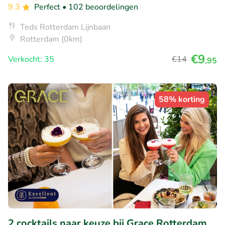
9.3
Perfect
• 102 beoordelingen
Teds Rotterdam Lijnbaan
Rotterdam (0km)
€9
Verkocht: 35
€14
,95
58% korting
2 cocktails naar keuze bij Grace Rotterdam