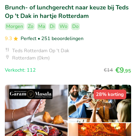
Brunch- of lunchgerecht naar keuze bij Teds
Op 't Dak in hartje Rotterdam
Morgen
Zo
Ma
Di
Wo
Do
9.3
Perfect
• 251 beoordelingen
Teds Rotterdam Op 't Dak
Rotterdam (0km)
€9
Verkocht: 112
€14
,95
28% korting