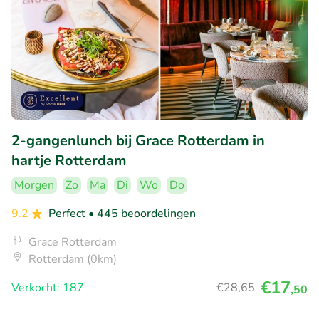
2-gangenlunch bij Grace Rotterdam in
hartje Rotterdam
Morgen
Zo
Ma
Di
Wo
Do
9.2
Perfect
• 445 beoordelingen
Grace Rotterdam
Rotterdam (0km)
€17
Verkocht: 187
€28
,65
,50