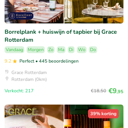
Borrelplank + huiswijn of tapbier bij Grace
Rotterdam
Vandaag
Morgen
Zo
Ma
Di
Wo
Do
9.2
Perfect
• 445 beoordelingen
Grace Rotterdam
Rotterdam (0km)
€9
Verkocht: 217
€18
,50
,95
39% korting