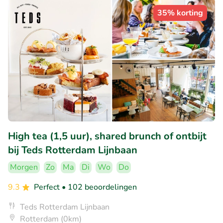
35% korting
High tea (1,5 uur), shared brunch of ontbijt
bij Teds Rotterdam Lijnbaan
Morgen
Zo
Ma
Di
Wo
Do
9.3
Perfect
• 102 beoordelingen
Teds Rotterdam Lijnbaan
Rotterdam (0km)