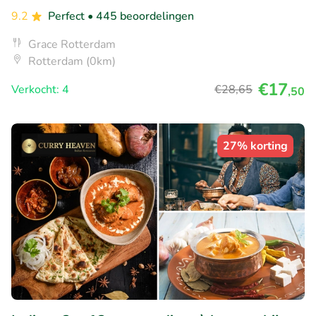
9.2
Perfect
• 445 beoordelingen
Grace Rotterdam
Rotterdam (0km)
€17
Verkocht: 4
€28
,65
,50
27% korting