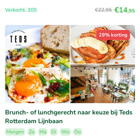
€14
Verkocht: 305
€22
,95
,95
29% korting
Brunch- of lunchgerecht naar keuze bij Teds
Rotterdam Lijnbaan
Morgen
Zo
Ma
Di
Wo
Do