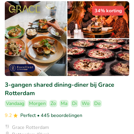
34% korting
3-gangen shared dining-diner bij Grace
Rotterdam
Vandaag
Morgen
Zo
Ma
Di
Wo
Do
9.2
Perfect
• 445 beoordelingen
Grace Rotterdam