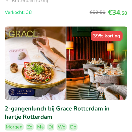
Rotterdam (0km)
€34
Verkocht: 38
€52
,50
,50
39% korting
2-gangenlunch bij Grace Rotterdam in
hartje Rotterdam
Morgen
Zo
Ma
Di
Wo
Do