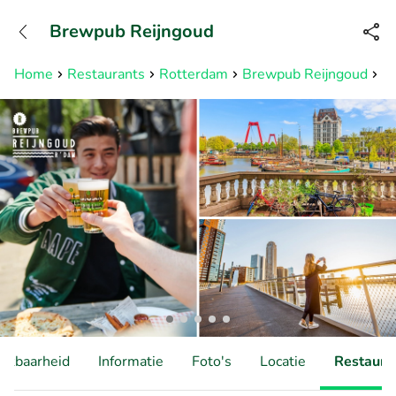
+31882050505
Brewpub Reijngoud
Bereikbaar tot 23:00 uur
Home
Restaurants
Rotterdam
Brewpub Reijngoud
Bi
hikbaarheid
Informatie
Foto's
Locatie
Restauran