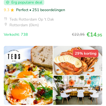
Erg populaire deal
9.3
Perfect
• 251 beoordelingen
Teds Rotterdam Op 't Dak
Rotterdam (0km)
€14
Verkocht: 738
€22
,95
,95
29% korting