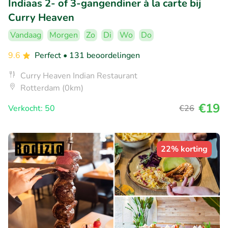
Indiaas 2- of 3-gangendiner à la carte bij
Curry Heaven
Vandaag
Morgen
Zo
Di
Wo
Do
9.6
Perfect
• 131 beoordelingen
Curry Heaven Indian Restaurant
Rotterdam (0km)
€19
Verkocht: 50
€26
22% korting