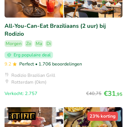
All-You-Can-Eat Braziliaans (2 uur) bij
Rodizio
Morgen
Zo
Ma
Di
Erg populaire deal
9.2
Perfect
• 1.706 beoordelingen
Rodizio Brazilian Grill
Rotterdam (0km)
€31
Verkocht: 2.757
€40
,75
,95
23% korting