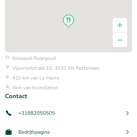
Brewpub Reijngoud
Vijverhofstraat 10, 3032 SN Rotterdam
410 km van Le Havre
0km van treinstation
Contact
+31882050505
Bedrijfspagina