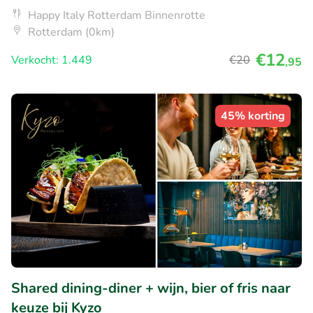
Happy Italy Rotterdam Binnenrotte
Rotterdam (0km)
€12
Verkocht: 1.449
€20
,95
45% korting
Shared dining-diner + wijn, bier of fris naar
keuze bij Kyzo