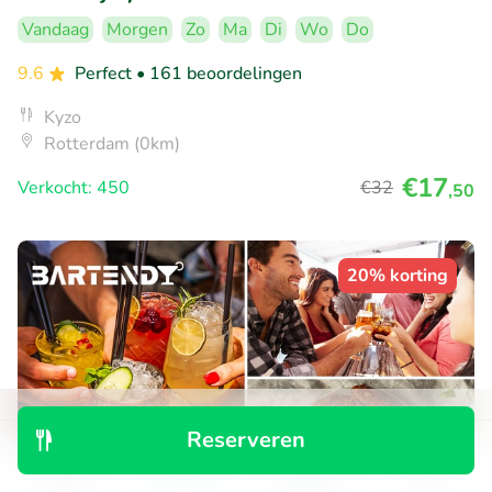
Vandaag
Morgen
Zo
Ma
Di
Wo
Do
9.6
Perfect
• 161 beoordelingen
Kyzo
Rotterdam (0km)
€17
Verkocht: 450
€32
,50
20% korting
Reserveren
Ontdek
Zoeken
Boekingen
Menu