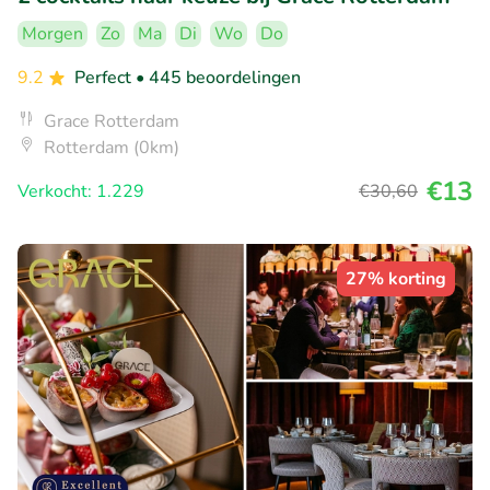
Morgen
Zo
Ma
Di
Wo
Do
9.2
Perfect
• 445 beoordelingen
Grace Rotterdam
Rotterdam (0km)
€13
Verkocht: 1.229
€30
,60
27% korting