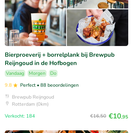
Bierproeverij + borrelplank bij Brewpub
Reijngoud in de Hofbogen
Vandaag
Morgen
Do
9.8
Perfect
• 88 beoordelingen
Brewpub Reijngoud
Rotterdam (0km)
€10
Verkocht: 184
€16
,50
,95