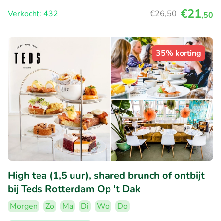
€21
Verkocht: 432
€26
,50
,50
35% korting
High tea (1,5 uur), shared brunch of ontbijt
bij Teds Rotterdam Op 't Dak
Morgen
Zo
Ma
Di
Wo
Do