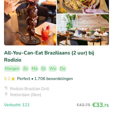
All-You-Can-Eat Braziliaans (2 uur) bij
Rodizio
Morgen
Zo
Ma
Di
Wo
Do
9.2
Perfect
• 1.706 beoordelingen
Rodizio Brazilian Grill
Rotterdam (0km)
€33
Verkocht: 121
€43
,75
,75