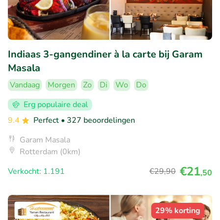
Indiaas 3-gangendiner à la carte bij Garam
Masala
Vandaag
Morgen
Zo
Di
Wo
Do
Erg populaire deal
9.4
Perfect
• 327 beoordelingen
Garam Masala
Rotterdam (0km)
€21
Verkocht: 1.191
€29
,90
,50
29% korting