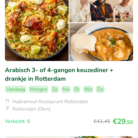
Arabisch 3- of 4-gangen keuzediner +
drankje in Rotterdam
Vandaag
Morgen
Zo
Ma
Di
Wo
Do
Hadramout Restaurant Rotterdam
Rotterdam (0km)
€29
Verkocht: 6
€41
,45
,50