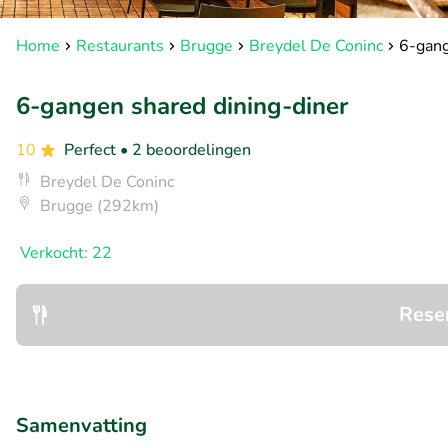
Home
Restaurants
Brugge
Breydel De Coninc
6-gang
6-gangen shared dining-diner
10
Perfect
• 2 beoordelingen
Breydel De Coninc
Brugge (292km)
Verkocht: 22
Rese
Samenvatting