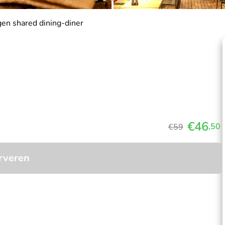
en shared dining-diner
€46
,50
€59
rveren