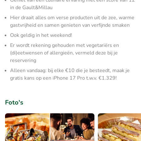
Geniet van een culinaire ervaring met een score van 12
in de Gault&Millau
Hier draait alles om verse producten uit de zee, warme
gastvrijheid en samen genieten van verfijnde smaken
Ook geldig in het weekend!
Er wordt rekening gehouden met vegetariërs en
(di)eetwensen of allergieën, vermeld deze bij je
reservering
Alleen vandaag: bij elke €10 die je besteedt, maak je
gratis kans op een iPhone 17 Pro t.w.v. €1.329!
Foto's