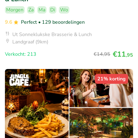
Morgen
Za
Ma
Di
Wo
9.6
Perfect
• 129 beoordelingen
Ut Sonneklukske Brasserie & Lunch
Landgraaf (9km)
€11
Verkocht: 213
€14
,95
,95
21% korting