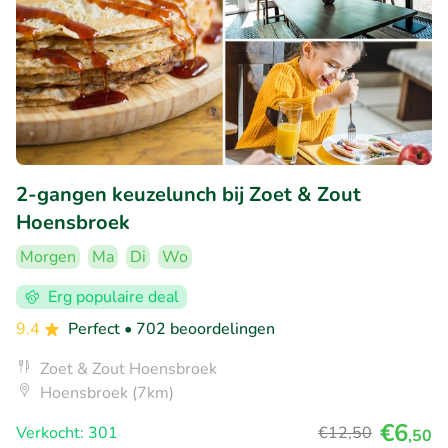
2-gangen keuzelunch bij Zoet & Zout
Hoensbroek
Morgen
Ma
Di
Wo
Erg populaire deal
9.4
Perfect
• 702 beoordelingen
Zoet & Zout Hoensbroek
Hoensbroek (7km)
€6
Verkocht: 301
€12
,50
,50