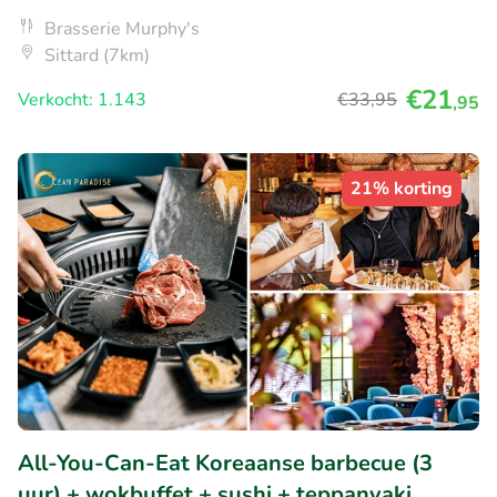
Brasserie Murphy's
Sittard (7km)
€21
Verkocht: 1.143
€33
,95
,95
21% korting
All-You-Can-Eat Koreaanse barbecue (3
uur) + wokbuffet + sushi + teppanyaki