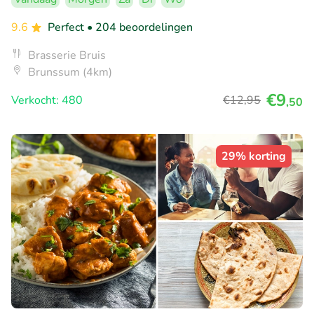
9.6
Perfect
• 204 beoordelingen
Brasserie Bruis
Brunssum (4km)
€9
Verkocht: 480
€12
,95
,50
29% korting