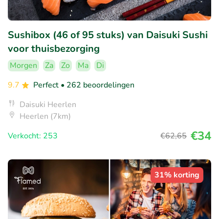
Sushibox (46 of 95 stuks) van Daisuki Sushi
voor thuisbezorging
Morgen
Za
Zo
Ma
Di
9.7
Perfect
• 262 beoordelingen
Daisuki Heerlen
Heerlen (7km)
€34
Verkocht: 253
€62
,65
31% korting