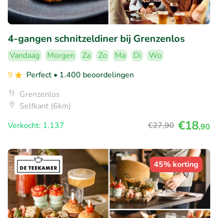
4-gangen schnitzeldiner bij Grenzenlos
Vandaag
Morgen
Za
Zo
Ma
Di
Wo
9
Perfect
• 1.400 beoordelingen
Grenzenlos
Selfkant (6km)
€18
Verkocht: 1.137
€27
,90
,90
45% korting