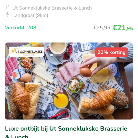
Ut Sonneklukske Brasserie & Lunch
Landgraaf (9km)
€21
Verkocht: 208
€25
,95
,95
20% korting
Luxe ontbijt bij Ut Sonneklukske Brasserie
& Lunch