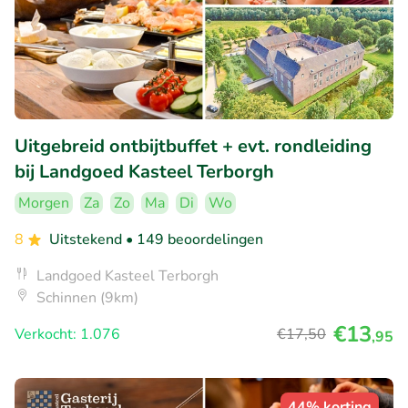
Uitgebreid ontbijtbuffet + evt. rondleiding
bij Landgoed Kasteel Terborgh
Morgen
Za
Zo
Ma
Di
Wo
8
Uitstekend
• 149 beoordelingen
Landgoed Kasteel Terborgh
Schinnen (9km)
€13
Verkocht: 1.076
€17
,50
,95
44% korting