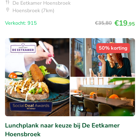
De Eetkamer Hoensbroek
Hoensbroek (7km)
€19
Verkocht: 915
€35
,80
,95
50% korting
Lunchplank naar keuze bij De Eetkamer
Hoensbroek