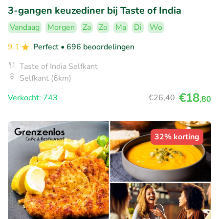
3-gangen keuzediner bij Taste of India
Vandaag
Morgen
Za
Zo
Ma
Di
Wo
9.1
Perfect
• 696 beoordelingen
Taste of India Selfkant
Selfkant (6km)
€18
Verkocht: 743
€26
,40
,80
32% korting