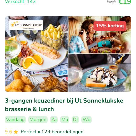
€19
Verkocht: 143
€34
15% korting
3-gangen keuzediner bij Ut Sonneklukske
brasserie & lunch
Vandaag
Morgen
Za
Ma
Di
Wo
9.6
Perfect
• 129 beoordelingen