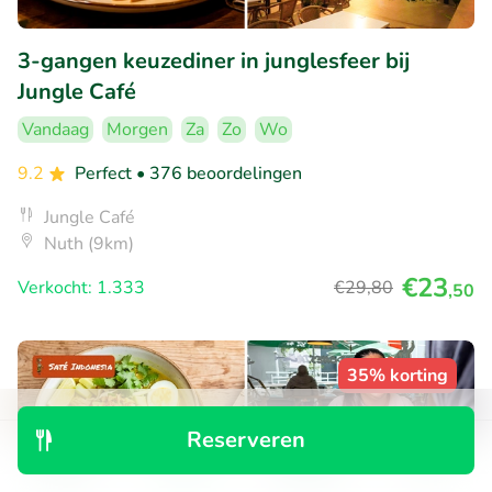
3-gangen keuzediner in junglesfeer bij
Jungle Café
Vandaag
Morgen
Za
Zo
Wo
9.2
Perfect
• 376 beoordelingen
Jungle Café
Nuth (9km)
€23
Verkocht: 1.333
€29
,80
,50
35% korting
Reserveren
Ontdek
Zoeken
Boekingen
Menu