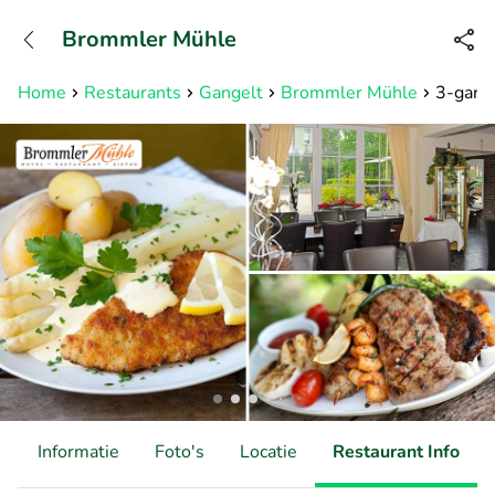
+31882050505
Brommler Mühle
Bereikbaar tot 23:00 uur
Home
Restaurants
Gangelt
Brommler Mühle
3-gange
d
Informatie
Foto's
Locatie
Restaurant Info