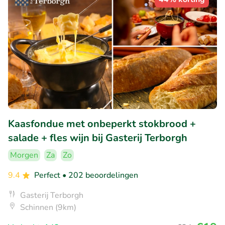
Kaasfondue met onbeperkt stokbrood +
salade + fles wijn bij Gasterij Terborgh
Morgen
Za
Zo
9.4
Perfect
• 202 beoordelingen
Gasterij Terborgh
Schinnen (9km)