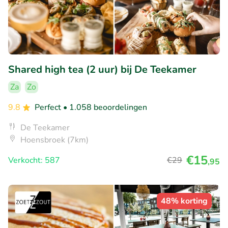
Shared high tea (2 uur) bij De Teekamer
Za
Zo
9.8
Perfect
• 1.058 beoordelingen
De Teekamer
Hoensbroek (7km)
€15
Verkocht: 587
€29
,95
48% korting