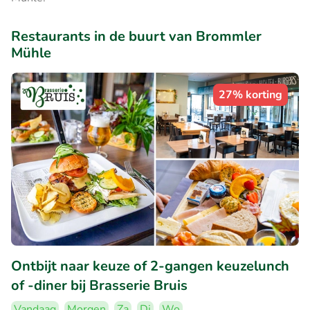
Restaurants in de buurt van Brommler
Mühle
27% korting
Ontbijt naar keuze of 2-gangen keuzelunch
of -diner bij Brasserie Bruis
Vandaag
Morgen
Za
Di
Wo