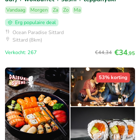
Vandaag
Morgen
Za
Zo
Ma
Erg populaire deal
Ocean Paradise Sittard
Sittard (8km)
€34
Verkocht: 267
€44
,34
,95
53% korting