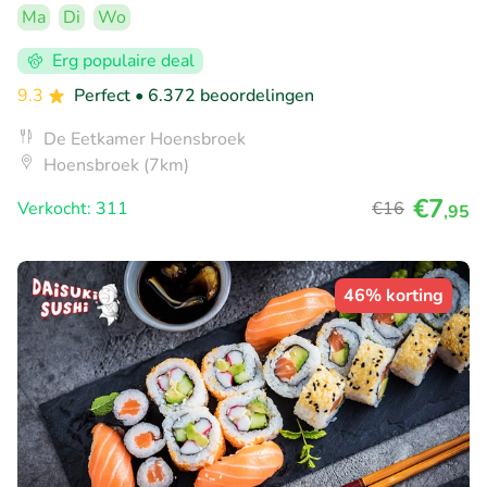
Ma
Di
Wo
Erg populaire deal
9.3
Perfect
• 6.372 beoordelingen
De Eetkamer Hoensbroek
Hoensbroek (7km)
€7
Verkocht: 311
€16
,95
46% korting