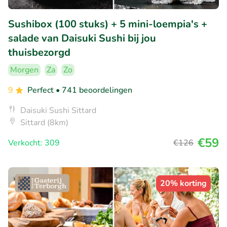
Sushibox (100 stuks) + 5 mini-loempia's +
salade van Daisuki Sushi bij jou
thuisbezorgd
Morgen
Za
Zo
9
Perfect
• 741 beoordelingen
Daisuki Sushi Sittard
Sittard (8km)
€59
Verkocht: 309
€126
20% korting