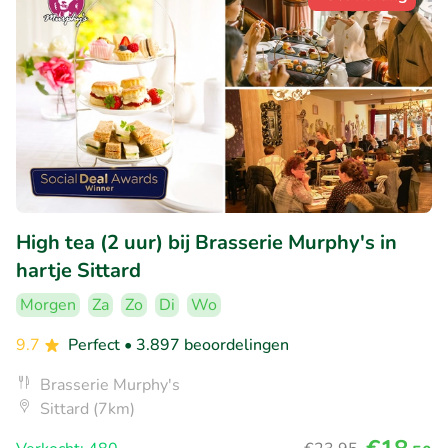
High tea (2 uur) bij Brasserie Murphy's in
hartje Sittard
Morgen
Za
Zo
Di
Wo
9.7
Perfect
• 3.897 beoordelingen
Brasserie Murphy's
Sittard (7km)