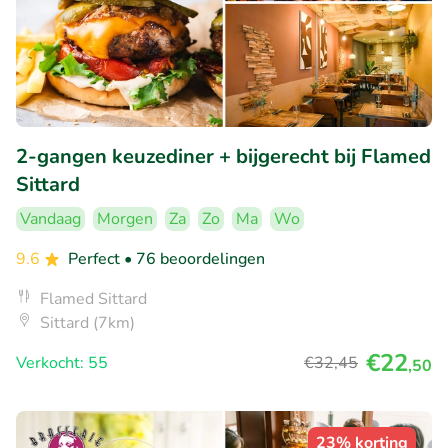
2-gangen keuzediner + bijgerecht bij Flamed
Sittard
Vandaag
Morgen
Za
Zo
Ma
Wo
9.6
Perfect
• 76 beoordelingen
Flamed Sittard
Sittard (7km)
€22
Verkocht: 55
€32
,45
,50
23% korting