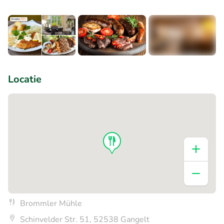
+5
Locatie
Brommler Mühle
Schinvelder Str. 51, 52538 Gangelt