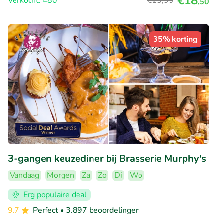
€18
Verkocht: 480
€23
,95
,50
35% korting
3-gangen keuzediner bij Brasserie Murphy's
Vandaag
Morgen
Za
Zo
Di
Wo
Erg populaire deal
9.7
Perfect
• 3.897 beoordelingen