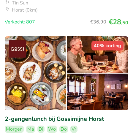
Tin Sun
Horst (0km)
€28
Verkocht: 807
€36
,90
,50
40% korting
2-gangenlunch bij Gossimijne Horst
Morgen
Ma
Di
Wo
Do
Vr