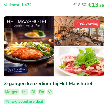
€13
Verkocht: 1.432
€18
,60
,95
38% korting
3-gangen keuzediner bij Het Maashotel
Morgen
Ma
Di
Do
Vr
Erg populaire deal