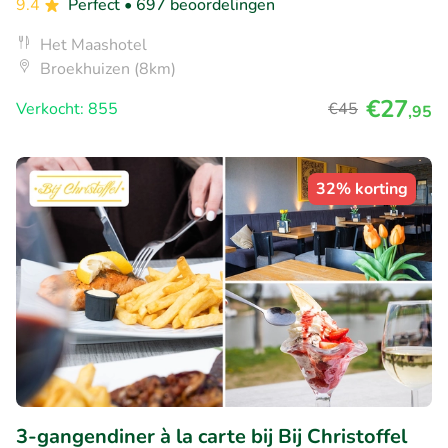
9.4
Perfect
• 697 beoordelingen
Het Maashotel
Broekhuizen (8km)
€27
Verkocht: 855
€45
,95
32% korting
3-gangendiner à la carte bij Bij Christoffel