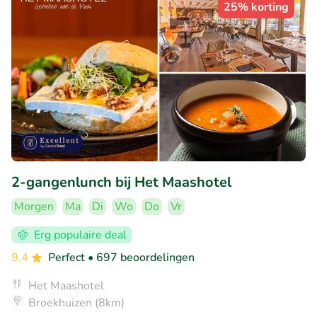
25% korting
2-gangenlunch bij Het Maashotel
Morgen
Ma
Di
Wo
Do
Vr
Erg populaire deal
9.4
Perfect
• 697 beoordelingen
Het Maashotel
Broekhuizen (8km)