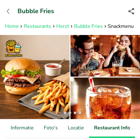
+31882050505
Bubble Fries
Bereikbaar tot 23:00 uur
Home
Restaurants
Horst
Bubble Fries
Snackmenu naa
d
Informatie
Foto's
Locatie
Restaurant Info