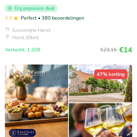
Erg populaire deal
9.9
Perfect
• 380 beoordelingen
Gossimijne Horst
Horst (0km)
€14
Verkocht: 1.309
€23
,15
47% korting