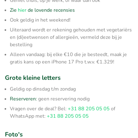
Geniet thuis, op je werk, of waar dan ook
Zie
hier
de lovende recensies
Ook geldig in het weekend!
Uiteraard wordt er rekening gehouden met vegetariërs
en (di)eetwensen of allergieën, vermeld deze bij je
bestelling
Alleen vandaag: bij elke €10 die je besteedt, maak je
gratis kans op een iPhone 17 Pro t.w.v. €1.329!
Grote kleine letters
Geldig op dinsdag t/m zondag
Reserveren:
geen reservering nodig
Vragen over de deal? Bel:
+31 88 205 05 05
of
WhatsApp met:
+31 88 205 05 05
Foto's