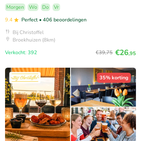
Morgen
Wo
Do
Vr
9.4
Perfect
• 406 beoordelingen
Bij Christoffel
Broekhuizen (8km)
€26
Verkocht: 392
€39
,75
,95
35% korting