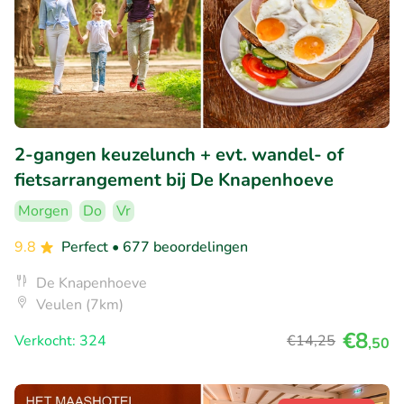
2-gangen keuzelunch + evt. wandel- of
fietsarrangement bij De Knapenhoeve
Morgen
Do
Vr
9.8
Perfect
• 677 beoordelingen
De Knapenhoeve
Veulen (7km)
€8
Verkocht: 324
€14
,25
,50