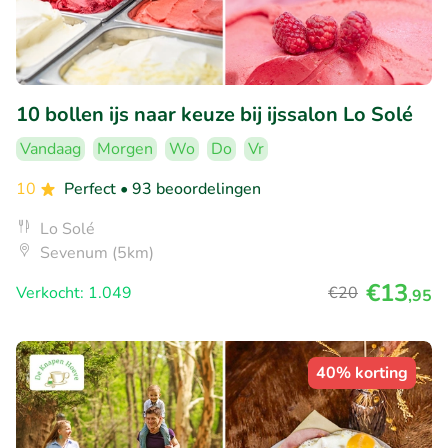
10 bollen ijs naar keuze bij ijssalon Lo Solé
Vandaag
Morgen
Wo
Do
Vr
10
Perfect
• 93 beoordelingen
Lo Solé
Sevenum (5km)
€13
Verkocht: 1.049
€20
,95
40% korting