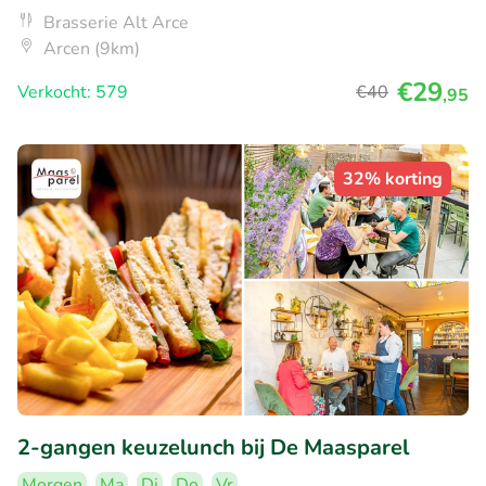
Brasserie Alt Arce
Arcen (9km)
€29
Verkocht: 579
€40
,95
32% korting
2-gangen keuzelunch bij De Maasparel
Morgen
Ma
Di
Do
Vr