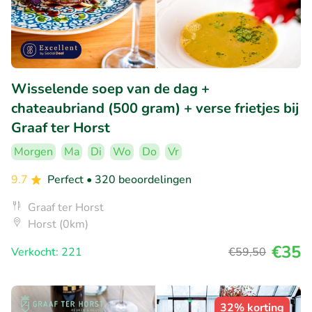
Wisselende soep van de dag +
chateaubriand (500 gram) + verse frietjes bij
Graaf ter Horst
Morgen
Ma
Di
Wo
Do
Vr
9.7
Perfect
• 320 beoordelingen
Graaf ter Horst
Horst (0km)
€35
Verkocht: 221
€59
,50
32% korting