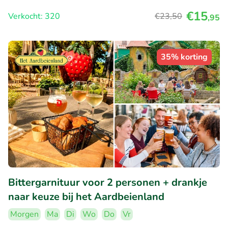
€15
Verkocht: 320
€23
,50
,95
35% korting
Bittergarnituur voor 2 personen + drankje
naar keuze bij het Aardbeienland
Morgen
Ma
Di
Wo
Do
Vr