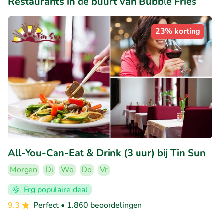
Restaurants in de buurt van Bubble Fries
23% korting
All-You-Can-Eat & Drink (3 uur) bij Tin Sun
Morgen
Di
Wo
Do
Vr
Erg populaire deal
9.3
Perfect
• 1.860 beoordelingen