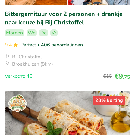
Bittergarnituur voor 2 personen + drankje
naar keuze bij Bij Christoffel
Morgen
Wo
Do
Vr
9.4
Perfect
• 406 beoordelingen
Bij Christoffel
Broekhuizen (8km)
€9
Verkocht: 46
€15
,75
28% korting