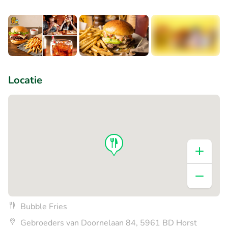
+2
Locatie
Bubble Fries
Gebroeders van Doornelaan 84, 5961 BD Horst