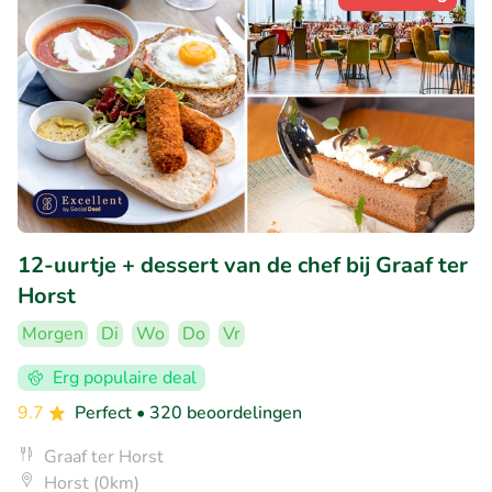
12-uurtje + dessert van de chef bij Graaf ter
Horst
Morgen
Di
Wo
Do
Vr
Erg populaire deal
9.7
Perfect
• 320 beoordelingen
Graaf ter Horst
Horst (0km)