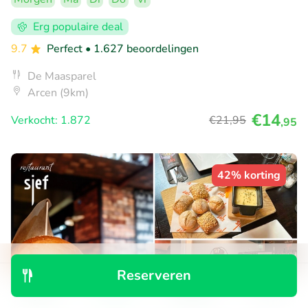
Erg populaire deal
9.7
Perfect
• 1.627 beoordelingen
De Maasparel
Arcen (9km)
€14
Verkocht: 1.872
€21
,95
,95
42% korting
Reserveren
Ontdek
Zoeken
Boekingen
Menu