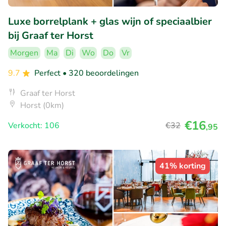
Luxe borrelplank + glas wijn of speciaalbier
bij Graaf ter Horst
Morgen
Ma
Di
Wo
Do
Vr
9.7
Perfect
• 320 beoordelingen
Graaf ter Horst
Horst (0km)
€16
Verkocht: 106
€32
,95
41% korting