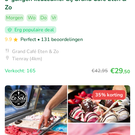
Zo
Morgen
Wo
Do
Vr
Erg populaire deal
9.9
Perfect
• 131 beoordelingen
Grand Café Eten & Zo
Tienray (4km)
€29
Verkocht: 165
€42
,95
,50
35% korting