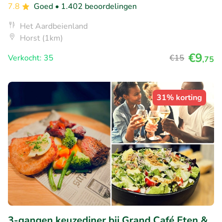
7.8
Goed
• 1.402 beoordelingen
Het Aardbeienland
Horst (1km)
€9
Verkocht: 35
€15
,75
31% korting
3-gangen keuzediner bij Grand Café Eten &