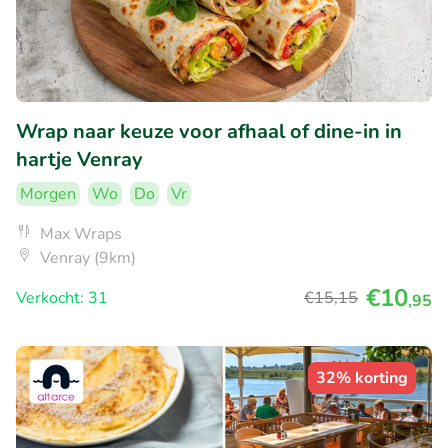
Wrap naar keuze voor afhaal of dine-in in
hartje Venray
Morgen
Wo
Do
Vr
Max Wraps
Venray (9km)
€10
Verkocht: 31
€15
,15
,95
32% korting