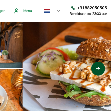
+31882050505
gen
Menu
Bereikbaar tot 23:00 uur