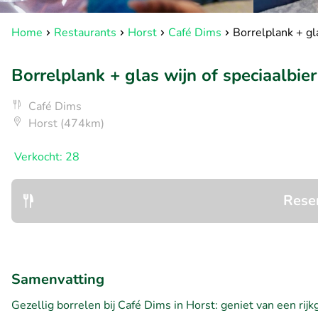
Home
Restaurants
Horst
Café Dims
Borrelplank + gla
Borrelplank + glas wijn of speciaalbier
Café Dims
Horst (474km)
Verkocht: 28
Rese
Samenvatting
Gezellig borrelen bij Café Dims in Horst: geniet van een rijk