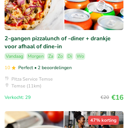
2-gangen pizzalunch of -diner + drankje
voor afhaal of dine-in
Vandaag
Morgen
Za
Zo
Di
Wo
10
Perfect
• 2 beoordelingen
Pitza Service Temse
Temse (11km)
€16
Verkocht: 29
€20
47% korting