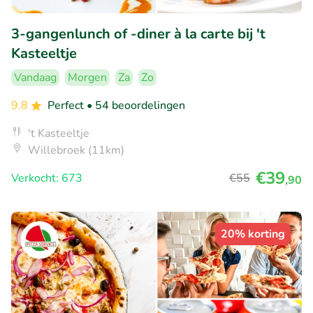
3-gangenlunch of -diner à la carte bij 't
Kasteeltje
Vandaag
Morgen
Za
Zo
9.8
Perfect
• 54 beoordelingen
't Kasteeltje
Willebroek (11km)
€39
Verkocht: 673
€55
,90
20% korting