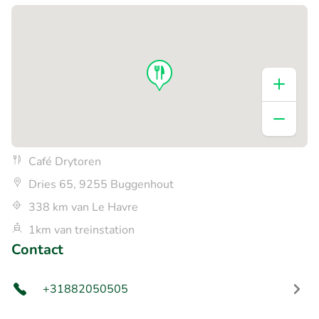
Café Drytoren
Dries 65, 9255 Buggenhout
338 km van Le Havre
1km van treinstation
Contact
+31882050505