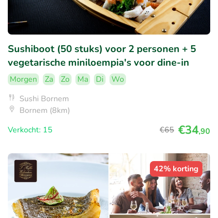
Sushiboot (50 stuks) voor 2 personen + 5
vegetarische miniloempia's voor dine-in
Morgen
Za
Zo
Ma
Di
Wo
Sushi Bornem
Bornem (8km)
€34
Verkocht: 15
€65
,90
42% korting