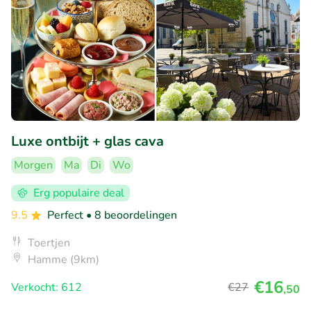
Luxe ontbijt + glas cava
Morgen
Ma
Di
Wo
Erg populaire deal
9.5
Perfect
• 8 beoordelingen
Toertjen
Hamme (9km)
€16
Verkocht: 612
€27
,50