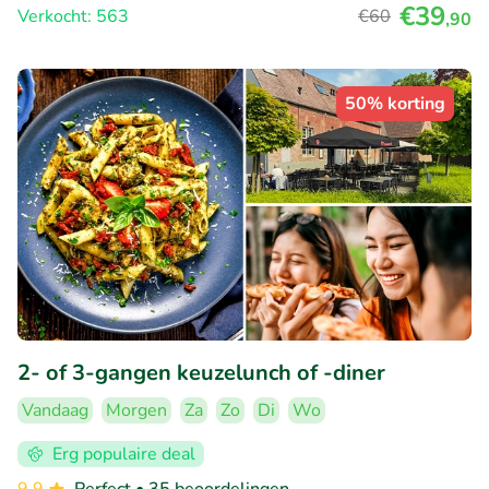
€39
Verkocht: 563
€60
,90
50% korting
2- of 3-gangen keuzelunch of -diner
Vandaag
Morgen
Za
Zo
Di
Wo
Erg populaire deal