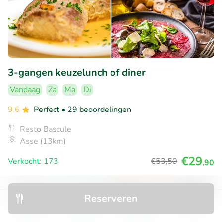
3-gangen keuzelunch of diner
Vandaag
Za
Ma
Di
9.6
Perfect
• 29 beoordelingen
Resto Bascule
Asse (13km)
€29
Verkocht: 173
€53
,50
,90
Reserveren
38% korting
Ontdek
Zoeken
Boekingen
Menu