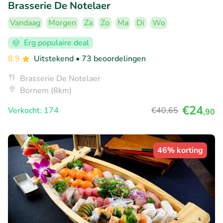
Brasserie De Notelaer
Vandaag
Morgen
Za
Zo
Ma
Di
Wo
Erg populaire deal
8.9
Uitstekend
• 73 beoordelingen
Brasserie De Notelaer
Bornem (8km)
€24
Verkocht: 174
€40
,65
,90
46% korting