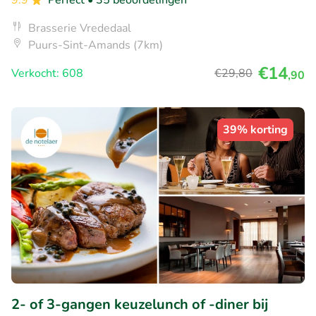
9.9
Perfect
• 35 beoordelingen
Brasserie Vrededaal
Puurs-Sint-Amands (7km)
€14
Verkocht: 608
€29
,80
,90
39% korting
2- of 3-gangen keuzelunch of -diner bij