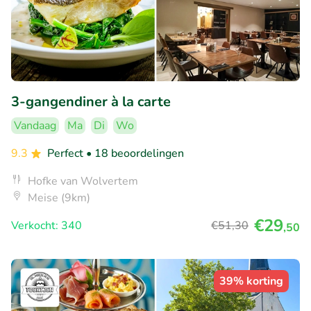
3-gangendiner à la carte
Vandaag
Ma
Di
Wo
9.3
Perfect
• 18 beoordelingen
Hofke van Wolvertem
Meise (9km)
€29
Verkocht: 340
€51
,30
,50
39% korting