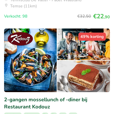
Tennisclub De Vallei - Padel Waasland
Temse (11km)
€22
Verkocht: 98
€32
,50
,90
49% korting
2-gangen mossellunch of -diner bij
Restaurant Kodouz