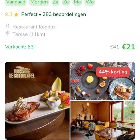
Vandaag
Morgen
Za
Zo
Ma
Wo
9.3
Perfect
• 283 beoordelingen
Restaurant Kodouz
Temse (11km)
€21
Verkocht: 63
€41
44% korting