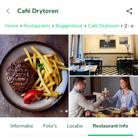
+31882050505
Café Drytoren
Bereikbaar tot 23:00 uur
Home
Restaurants
Buggenhout
Café Drytoren
2- of 
d
Informatie
Foto's
Locatie
Restaurant Info