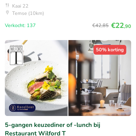
Kaai 22
Temse (10km)
€22
Verkocht: 137
€42
,85
,90
50% korting
5-gangen keuzediner of -lunch bij
Restaurant Wilford T