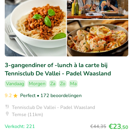
3-gangendiner of -lunch à la carte bij
Tennisclub De Vallei - Padel Waasland
Vandaag
Morgen
Za
Zo
Ma
9.2
Perfect
• 172 beoordelingen
Tennisclub De Vallei - Padel Waasland
Temse (11km)
€23
Verkocht: 221
€44
,35
,50