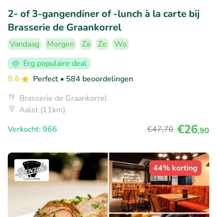
2- of 3-gangendiner of -lunch à la carte bij
Brasserie de Graankorrel
Vandaag
Morgen
Za
Zo
Wo
Erg populaire deal
9.6
Perfect
• 584 beoordelingen
Brasserie de Graankorrel
Aalst (11km)
€26
Verkocht: 966
€47
,70
,90
44% korting