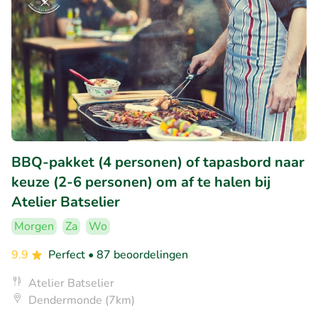
BBQ-pakket (4 personen) of tapasbord naar
keuze (2-6 personen) om af te halen bij
Atelier Batselier
Morgen
Za
Wo
9.9
Perfect
• 87 beoordelingen
Atelier Batselier
Dendermonde (7km)