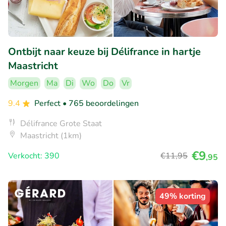
Ontbijt naar keuze bij Délifrance in hartje
Maastricht
Morgen
Ma
Di
Wo
Do
Vr
9.4
Perfect
• 765 beoordelingen
Délifrance Grote Staat
Maastricht (1km)
€9
Verkocht: 390
€11
,95
,95
49% korting