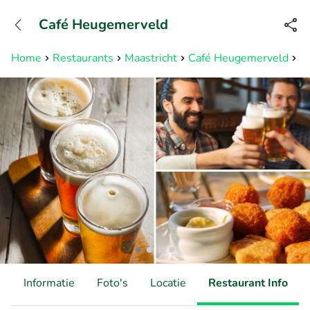
+31882050505
Café Heugemerveld
Bereikbaar tot 23:00 uur
Home
Restaurants
Maastricht
Café Heugemerveld
3 
d
Informatie
Foto's
Locatie
Restaurant Info