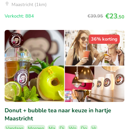
Maastricht (1km)
€23
Verkocht: 884
€39
,95
,50
36% korting
Donut + bubble tea naar keuze in hartje
Maastricht
Vandaag
Morgen
Ma
Di
Wo
Do
Vr