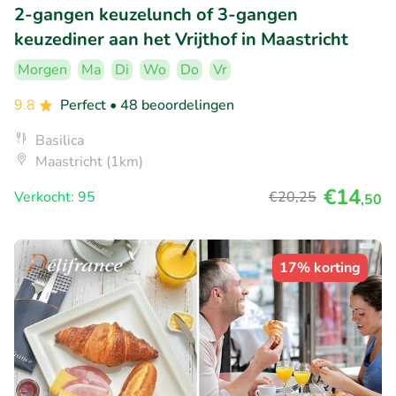
2-gangen keuzelunch of 3-gangen
keuzediner aan het Vrijthof in Maastricht
Morgen
Ma
Di
Wo
Do
Vr
9.8
Perfect
• 48 beoordelingen
Basilica
Maastricht (1km)
€14
Verkocht: 95
€20
,25
,50
17% korting