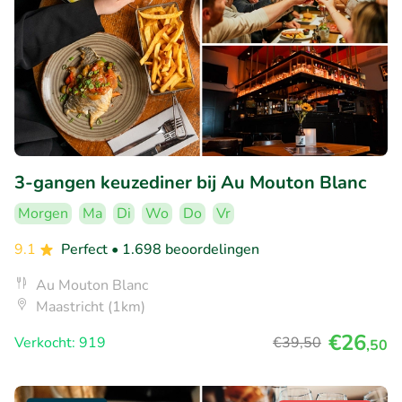
3-gangen keuzediner bij Au Mouton Blanc
Morgen
Ma
Di
Wo
Do
Vr
9.1
Perfect
• 1.698 beoordelingen
Au Mouton Blanc
Maastricht (1km)
€26
Verkocht: 919
€39
,50
,50