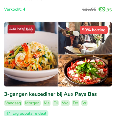
€9
Verkocht: 4
€16
,95
,95
50% korting
3-gangen keuzediner bij Aux Pays Bas
Vandaag
Morgen
Ma
Di
Wo
Do
Vr
Erg populaire deal