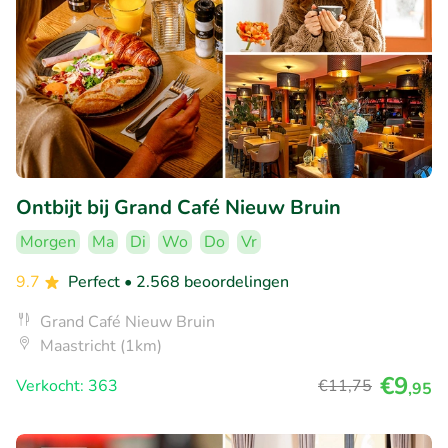
Ontbijt bij Grand Café Nieuw Bruin
Morgen
Ma
Di
Wo
Do
Vr
9.7
Perfect
• 2.568 beoordelingen
Grand Café Nieuw Bruin
Maastricht (1km)
€9
Verkocht: 363
€11
,75
,95