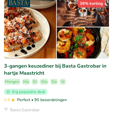
38% korting
3-gangen keuzediner bij Basta Gastrobar in
hartje Maastricht
Morgen
Ma
Di
Wo
Do
Vr
Erg populaire deal
9.9
Perfect
• 90 beoordelingen
Basta Gastrobar