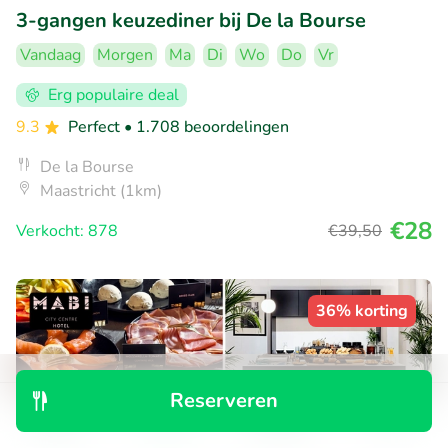
3-gangen keuzediner bij De la Bourse
Vandaag
Morgen
Ma
Di
Wo
Do
Vr
Erg populaire deal
9.3
Perfect
• 1.708 beoordelingen
De la Bourse
Maastricht (1km)
€28
Verkocht: 878
€39
,50
36% korting
Reserveren
Ontdek
Zoeken
Boekingen
Menu