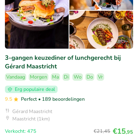
3-gangen keuzediner of lunchgerecht bij
Gérard Maastricht
Vandaag
Morgen
Ma
Di
Wo
Do
Vr
Erg populaire deal
9.5
Perfect
• 189 beoordelingen
Gérard Maastricht
Maastricht (1km)
€15
Verkocht: 475
€21
,45
,95