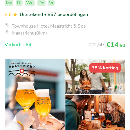
Ma
Di
Wo
Do
Vr
8.6
Uitstekend
• 857 beoordelingen
Townhouse Hotel Maastricht & Spa
Maastricht (0km)
€14
Verkocht: 64
€22
,50
,50
38% korting