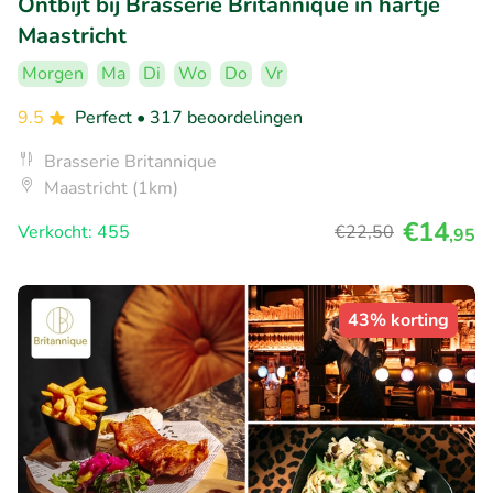
Ontbijt bij Brasserie Britannique in hartje
Maastricht
Morgen
Ma
Di
Wo
Do
Vr
9.5
Perfect
• 317 beoordelingen
Brasserie Britannique
Maastricht (1km)
€14
Verkocht: 455
€22
,50
,95
43% korting