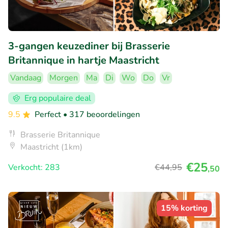
3-gangen keuzediner bij Brasserie
Britannique in hartje Maastricht
Vandaag
Morgen
Ma
Di
Wo
Do
Vr
Erg populaire deal
9.5
Perfect
• 317 beoordelingen
Brasserie Britannique
Maastricht (1km)
€25
Verkocht: 283
€44
,95
,50
15% korting