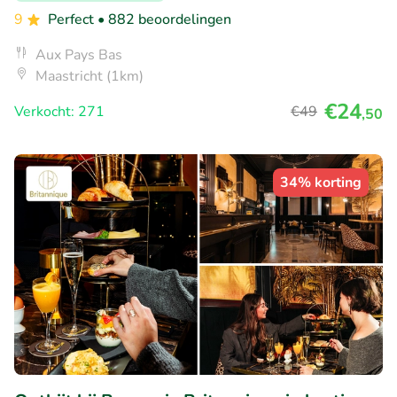
9
Perfect
• 882 beoordelingen
Aux Pays Bas
Maastricht (1km)
€24
Verkocht: 271
€49
,50
34% korting