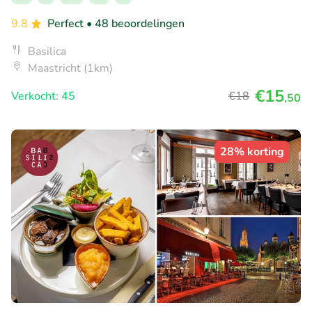
9.8
Perfect
• 48 beoordelingen
Basilica
Maastricht (1km)
€15
Verkocht: 45
€18
,50
28% korting