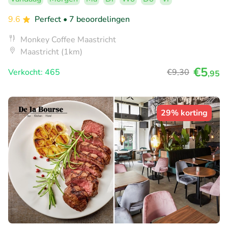
9.6
Perfect
• 7 beoordelingen
Monkey Coffee Maastricht
Maastricht (1km)
€5
Verkocht: 465
€9
,30
,95
29% korting