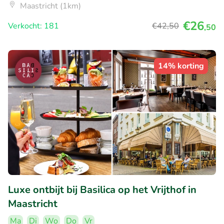
Maastricht (1km)
€26
Verkocht: 181
€42
,50
,50
14% korting
Luxe ontbijt bij Basilica op het Vrijthof in
Maastricht
Ma
Di
Wo
Do
Vr