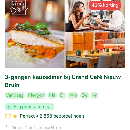
41% korting
3-gangen keuzediner bij Grand Café Nieuw
Bruin
Vandaag
Morgen
Ma
Di
Wo
Do
Vr
Erg populaire deal
9.7
Perfect
• 2.568 beoordelingen
Grand Café Nieuw Bruin