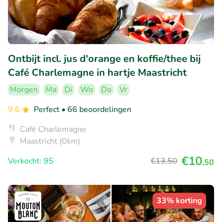
Ontbijt incl. jus d'orange en koffie/thee bij
Café Charlemagne in hartje Maastricht
Morgen
Ma
Di
Wo
Do
Vr
9.6
Perfect
• 66 beoordelingen
Café Charlemagne
Maastricht (0km)
€10
Verkocht: 95
€13
,50
,50
33% korting