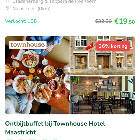
Stadsherberg & Tapperij de Poshoorn
Maastricht (0km)
€19
Verkocht: 108
€32
,30
,50
36% korting
Ontbijtbuffet bij Townhouse Hotel
Maastricht