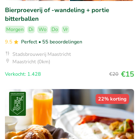
Bierproeverij of -wandeling + portie
bitterballen
Morgen
Di
Wo
Do
Vr
9.5
Perfect
• 55 beoordelingen
Stadsbrouwerij Maastricht
Maastricht (0km)
€15
Verkocht: 1.428
€20
22% korting