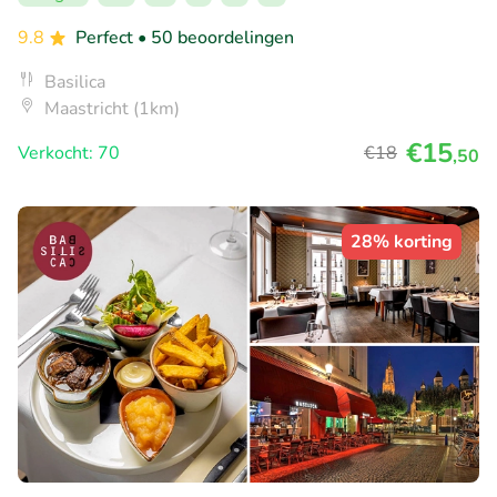
9.8
Perfect
• 50 beoordelingen
Basilica
Maastricht (1km)
€15
Verkocht: 70
€18
,50
28% korting