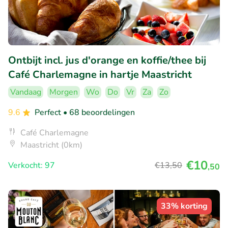
Ontbijt incl. jus d'orange en koffie/thee bij
Café Charlemagne in hartje Maastricht
Vandaag
Morgen
Wo
Do
Vr
Za
Zo
9.6
Perfect
• 68 beoordelingen
Café Charlemagne
Maastricht (0km)
€10
Verkocht: 97
€13
,50
,50
33% korting