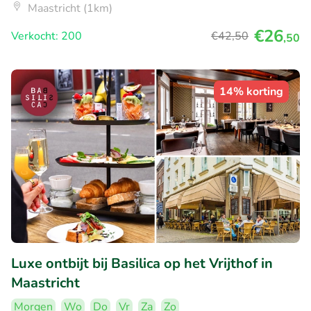
Maastricht (1km)
€26
Verkocht: 200
€42
,50
,50
14% korting
Luxe ontbijt bij Basilica op het Vrijthof in
Maastricht
Morgen
Wo
Do
Vr
Za
Zo