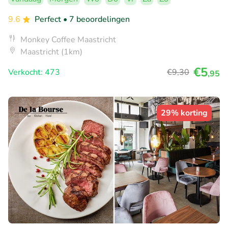
9.6
Perfect
• 7 beoordelingen
Monkey Coffee Maastricht
Maastricht (1km)
€5
Verkocht: 473
€9
,30
,95
29% korting