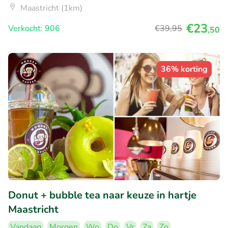
Maastricht (1km)
€23
Verkocht: 906
€39
,95
,50
36% korting
Donut + bubble tea naar keuze in hartje
Maastricht
Vandaag
Morgen
Wo
Do
Vr
Za
Zo