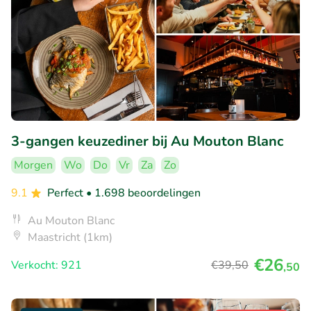
3-gangen keuzediner bij Au Mouton Blanc
Morgen
Wo
Do
Vr
Za
Zo
9.1
Perfect
• 1.698 beoordelingen
Au Mouton Blanc
Maastricht (1km)
€26
Verkocht: 921
€39
,50
,50