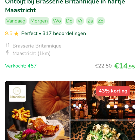
Ontbijt bij Brasserie Britannique in hartje
Maastricht
Vandaag
Morgen
Wo
Do
Vr
Za
Zo
9.5
Perfect
• 317 beoordelingen
Brasserie Britannique
Maastricht (1km)
€14
Verkocht: 457
€22
,50
,95
43% korting