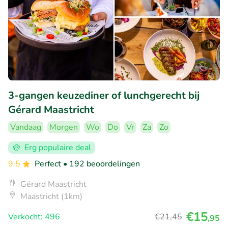
3-gangen keuzediner of lunchgerecht bij
Gérard Maastricht
Vandaag
Morgen
Wo
Do
Vr
Za
Zo
Erg populaire deal
9.5
Perfect
• 192 beoordelingen
Gérard Maastricht
Maastricht (1km)
€15
Verkocht: 496
€21
,45
,95