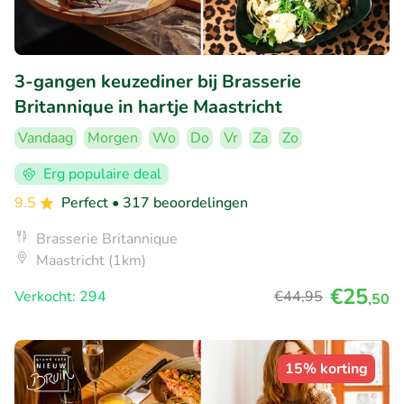
3-gangen keuzediner bij Brasserie
Britannique in hartje Maastricht
Vandaag
Morgen
Wo
Do
Vr
Za
Zo
Erg populaire deal
9.5
Perfect
• 317 beoordelingen
Brasserie Britannique
Maastricht (1km)
€25
Verkocht: 294
€44
,95
,50
15% korting