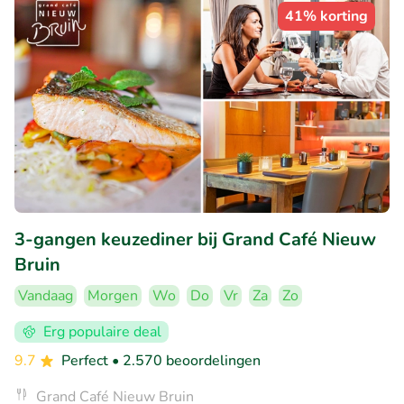
41% korting
3-gangen keuzediner bij Grand Café Nieuw
Bruin
Vandaag
Morgen
Wo
Do
Vr
Za
Zo
Erg populaire deal
9.7
Perfect
• 2.570 beoordelingen
Grand Café Nieuw Bruin