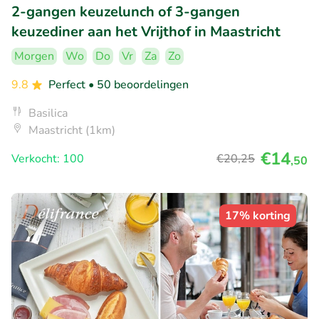
2-gangen keuzelunch of 3-gangen
keuzediner aan het Vrijthof in Maastricht
Morgen
Wo
Do
Vr
Za
Zo
9.8
Perfect
• 50 beoordelingen
Basilica
Maastricht (1km)
€14
Verkocht: 100
€20
,25
,50
17% korting