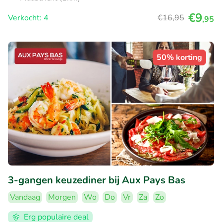
€9
Verkocht: 4
€16
,95
,95
50% korting
3-gangen keuzediner bij Aux Pays Bas
Vandaag
Morgen
Wo
Do
Vr
Za
Zo
Erg populaire deal