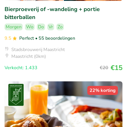
Bierproeverij of -wandeling + portie
bitterballen
Morgen
Wo
Do
Vr
Zo
9.5
Perfect
• 55 beoordelingen
Stadsbrouwerij Maastricht
Maastricht (0km)
€15
Verkocht: 1.433
€20
22% korting