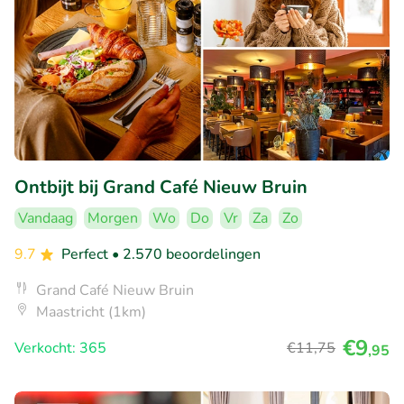
Ontbijt bij Grand Café Nieuw Bruin
Vandaag
Morgen
Wo
Do
Vr
Za
Zo
9.7
Perfect
• 2.570 beoordelingen
Grand Café Nieuw Bruin
Maastricht (1km)
€9
Verkocht: 365
€11
,75
,95