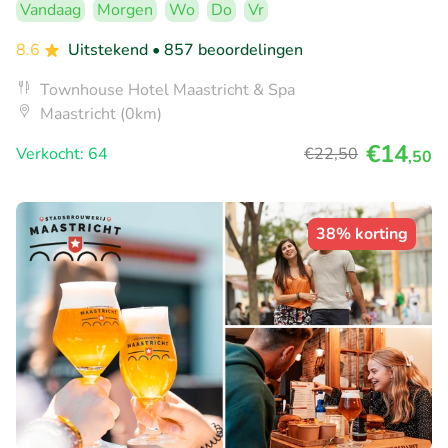
Vandaag
Morgen
Wo
Do
Vr
8.6
Uitstekend
• 857 beoordelingen
Townhouse Hotel Maastricht & Spa
Maastricht (0km)
€14
Verkocht: 64
€22
,50
,50
38% korting