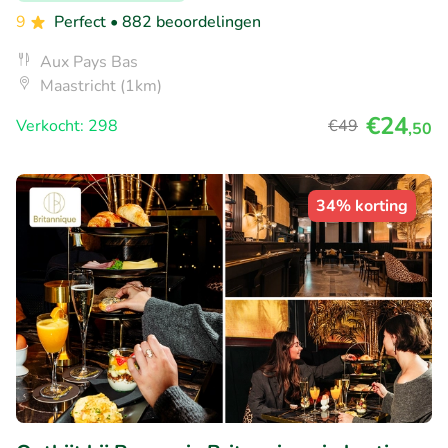
9
Perfect
• 882 beoordelingen
Aux Pays Bas
Maastricht (1km)
€24
Verkocht: 298
€49
,50
34% korting