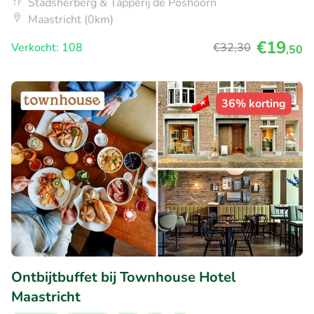
Stadsherberg & Tapperij de Poshoorn
Maastricht (0km)
€19
Verkocht: 108
€32
,30
,50
36% korting
Ontbijtbuffet bij Townhouse Hotel
Maastricht