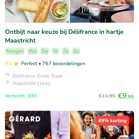
Ontbijt naar keuze bij Délifrance in hartje
Maastricht
Morgen
Wo
Do
Vr
Za
Zo
9.4
Perfect
• 767 beoordelingen
Délifrance Grote Staat
Maastricht (1km)
€9
Verkocht: 390
€11
,95
,95
49% korting