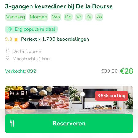
3-gangen keuzediner bij De la Bourse
Vandaag
Morgen
Wo
Do
Vr
Za
Zo
Erg populaire deal
9.3
Perfect
• 1.709 beoordelingen
De la Bourse
Maastricht (1km)
€28
Verkocht: 892
€39
,50
36% korting
Reserveren
Ontdek
Zoeken
Boekingen
Menu