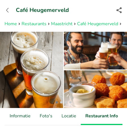
+31882050505
Café Heugemerveld
Bereikbaar tot 23:00 uur
Home
Restaurants
Maastricht
Café Heugemerveld
3 
d
Informatie
Foto's
Locatie
Restaurant Info