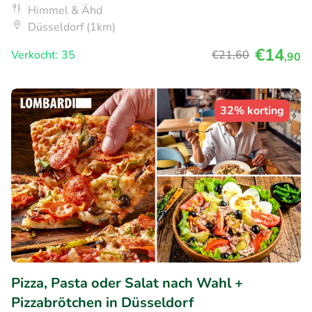
Himmel & Ähd
Düsseldorf (1km)
€14
Verkocht: 35
€21
,60
,90
32% korting
Pizza, Pasta oder Salat nach Wahl +
Pizzabrötchen in Düsseldorf