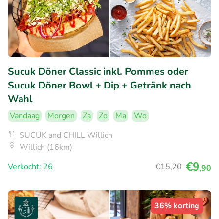
Sucuk Döner Classic inkl. Pommes oder
Sucuk Döner Bowl + Dip + Getränk nach
Wahl
Vandaag
Morgen
Za
Zo
Ma
Wo
SUCUK and CHILL Willich
Willich (16km)
€9
Verkocht: 26
€15
,20
,90
36% korting