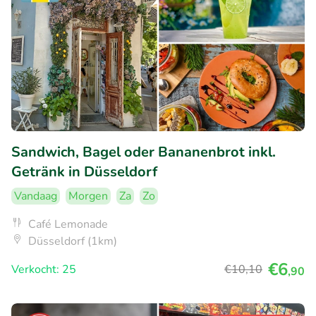
Sandwich, Bagel oder Bananenbrot inkl.
Getränk in Düsseldorf
Vandaag
Morgen
Za
Zo
Café Lemonade
Düsseldorf (1km)
€6
Verkocht: 25
€10
,10
,90