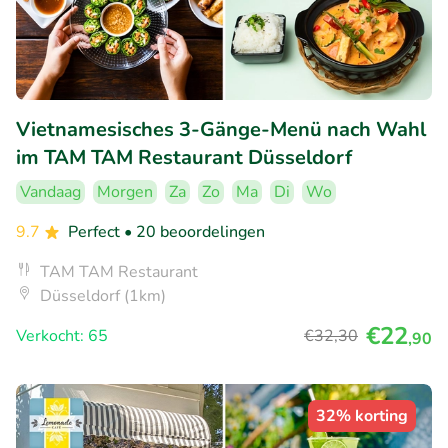
Vietnamesisches 3-Gänge-Menü nach Wahl
im TAM TAM Restaurant Düsseldorf
Vandaag
Morgen
Za
Zo
Ma
Di
Wo
9.7
Perfect
• 20 beoordelingen
TAM TAM Restaurant
Düsseldorf (1km)
€22
Verkocht: 65
€32
,30
,90
32% korting