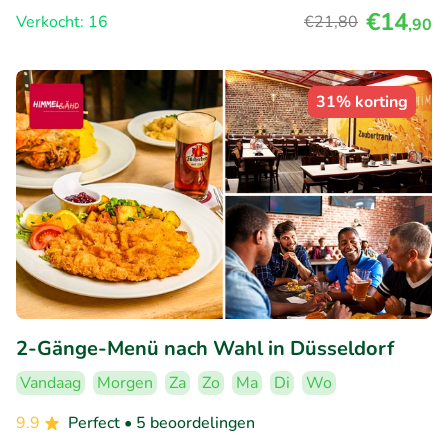
€14
Verkocht: 16
€21
,80
,90
31% korting
2-Gänge-Menü nach Wahl in Düsseldorf
Vandaag
Morgen
Za
Zo
Ma
Di
Wo
9.9
Perfect
• 5 beoordelingen