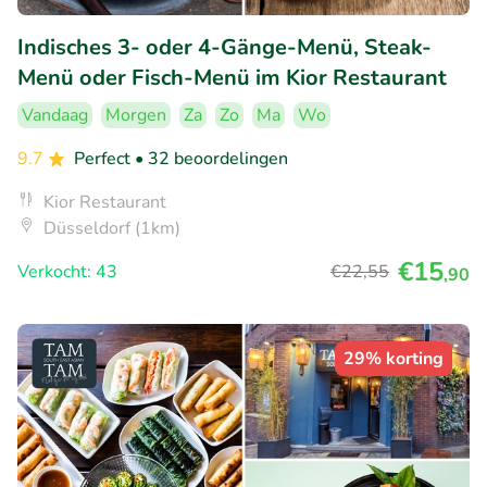
Indisches 3- oder 4-Gänge-Menü, Steak-
Menü oder Fisch-Menü im Kior Restaurant
Vandaag
Morgen
Za
Zo
Ma
Wo
9.7
Perfect
• 32 beoordelingen
Kior Restaurant
Düsseldorf (1km)
€15
Verkocht: 43
€22
,55
,90
29% korting