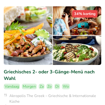
34% korting
Griechisches 2- oder 3-Gänge-Menü nach
Wahl
Vandaag
Morgen
Za
Zo
Di
Wo
Akropolis The Greek – Griechische & Internationale
Küche