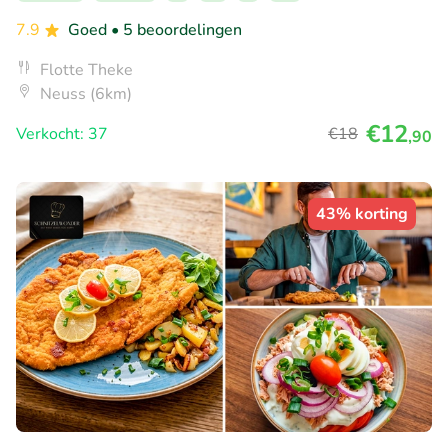
7.9
Goed
• 5 beoordelingen
Flotte Theke
Neuss (6km)
€12
Verkocht: 37
€18
,90
43% korting