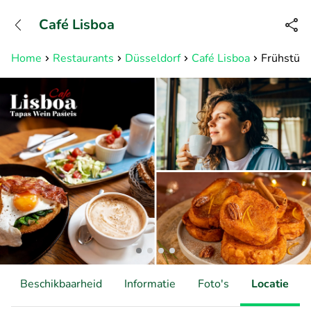
+31882050505
Café Lisboa
Bereikbaar tot 23:00 uur
Home
Restaurants
Düsseldorf
Café Lisboa
Frühstück
Beschikbaarheid
Informatie
Foto's
Locatie