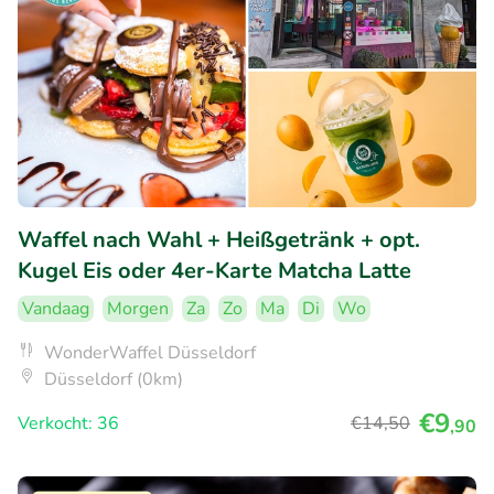
Waffel nach Wahl + Heißgetränk + opt.
Kugel Eis oder 4er-Karte Matcha Latte
Vandaag
Morgen
Za
Zo
Ma
Di
Wo
WonderWaffel Düsseldorf
Düsseldorf (0km)
€9
Verkocht: 36
€14
,50
,90