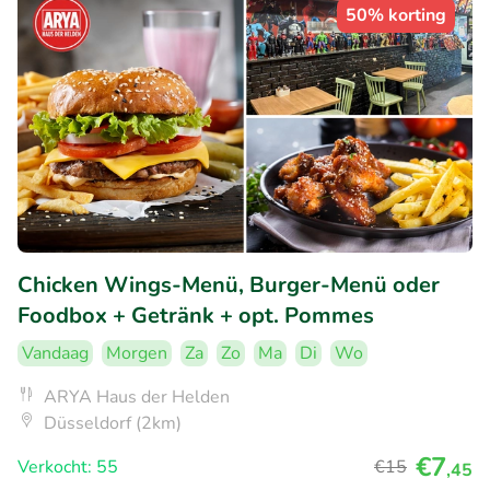
50% korting
Chicken Wings-Menü, Burger-Menü oder
Foodbox + Getränk + opt. Pommes
Vandaag
Morgen
Za
Zo
Ma
Di
Wo
ARYA Haus der Helden
Düsseldorf (2km)
€7
Verkocht: 55
€15
,45