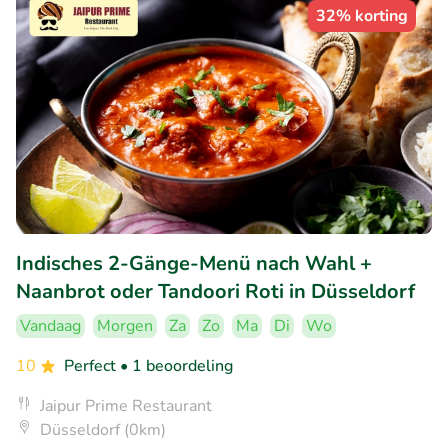
32% korting
Indisches 2-Gänge-Menü nach Wahl +
Naanbrot oder Tandoori Roti in Düsseldorf
Vandaag
Morgen
Za
Zo
Ma
Di
Wo
10
Perfect
• 1 beoordeling
Jaipur Prime Restaurant
Düsseldorf (0km)