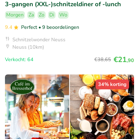
3-gangen (XXL-)schnitzeldiner of -lunch
Morgen
Za
Zo
Di
Wo
9.4
Perfect
• 9 beoordelingen
Schnitzelwonder Neuss
Neuss (10km)
€21
Verkocht: 64
€38
,65
,90
34% korting