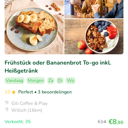
Frühstück oder Bananenbrot To-go inkl.
Heißgetränk
Vandaag
Morgen
Za
Di
Wo
10
Perfect
• 3 beoordelingen
Gili Coffee & Play
Willich (16km)
€8
Verkocht: 35
€14
,90