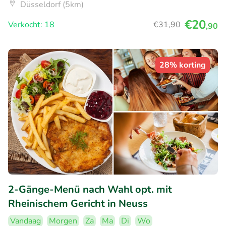
Düsseldorf (5km)
€20
Verkocht: 18
€31
,90
,90
28% korting
2-Gänge-Menü nach Wahl opt. mit
Rheinischem Gericht in Neuss
Vandaag
Morgen
Za
Ma
Di
Wo