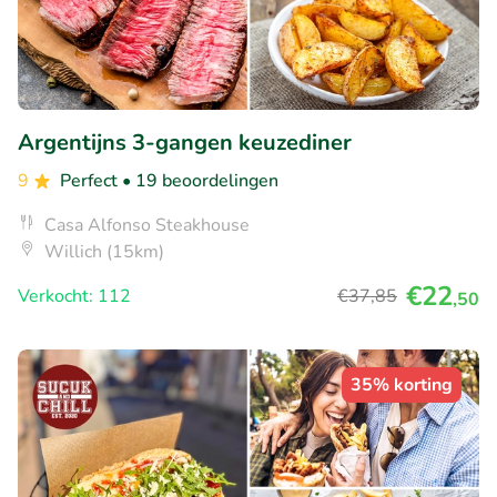
Argentijns 3-gangen keuzediner
9
Perfect
• 19 beoordelingen
Casa Alfonso Steakhouse
Willich (15km)
€22
Verkocht: 112
€37
,85
,50
35% korting