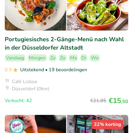
Portugiesisches 2-Gänge-Menü nach Wahl
in der Düsseldorfer Altstadt
Vandaag
Morgen
Za
Zo
Ma
Di
Wo
8.9
Uitstekend
• 19 beoordelingen
Café Lisboa
Düsseldorf (0km)
€15
Verkocht: 42
€21
,85
,50
32% korting