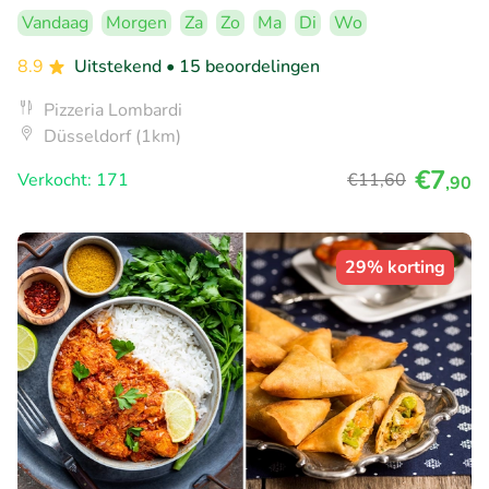
Vandaag
Morgen
Za
Zo
Ma
Di
Wo
8.9
Uitstekend
• 15 beoordelingen
Pizzeria Lombardi
Düsseldorf (1km)
€7
Verkocht: 171
€11
,60
,90
29% korting