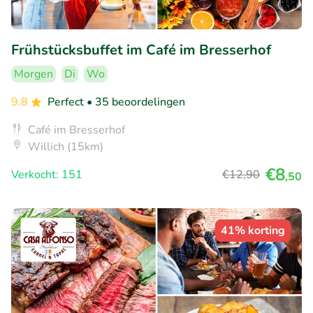
Frühstücksbuffet im Café im Bresserhof
Morgen
Di
Wo
9.8
Perfect
• 35 beoordelingen
Café im Bresserhof
Willich (15km)
€8
Verkocht: 151
€12
,90
,50
41% korting