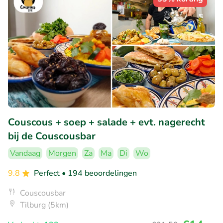
Couscous + soep + salade + evt. nagerecht
bij de Couscousbar
Vandaag
Morgen
Za
Ma
Di
Wo
9.8
Perfect
• 194 beoordelingen
Couscousbar
Tilburg (5km)