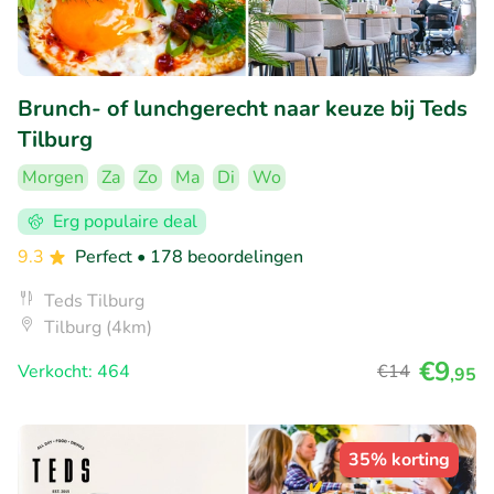
Brunch- of lunchgerecht naar keuze bij Teds
Tilburg
Morgen
Za
Zo
Ma
Di
Wo
Erg populaire deal
9.3
Perfect
• 178 beoordelingen
Teds Tilburg
Tilburg (4km)
€9
Verkocht: 464
€14
,95
35% korting