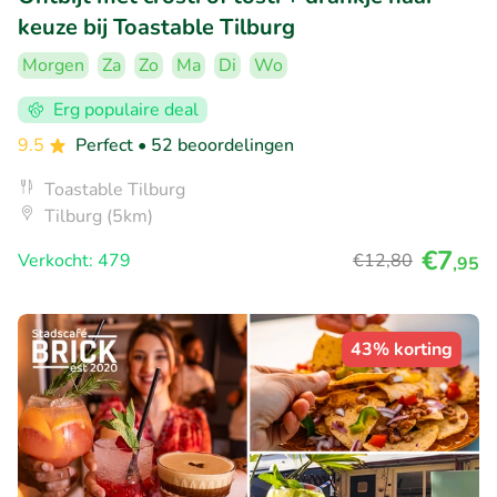
keuze bij Toastable Tilburg
Morgen
Za
Zo
Ma
Di
Wo
Erg populaire deal
9.5
Perfect
• 52 beoordelingen
Toastable Tilburg
Tilburg (5km)
€7
Verkocht: 479
€12
,80
,95
43% korting