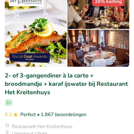
38% korting
2- of 3-gangendiner à la carte +
broodmandje + karaf ijswater bij Restaurant
Het Kreitenhuys
Zo
9.3
Perfect
• 1.867 beoordelingen
Restaurant Het Kreitenhuys
Udenhout (2km)