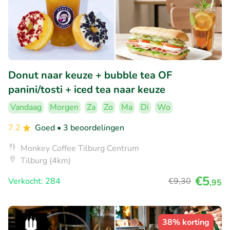
Donut naar keuze + bubble tea OF
panini/tosti + iced tea naar keuze
Vandaag
Morgen
Za
Zo
Ma
Di
Wo
7.2
Goed
• 3 beoordelingen
Monkey Coffee Tilburg Centrum
Tilburg (4km)
€5
Verkocht: 284
€9
,30
,95
38% korting