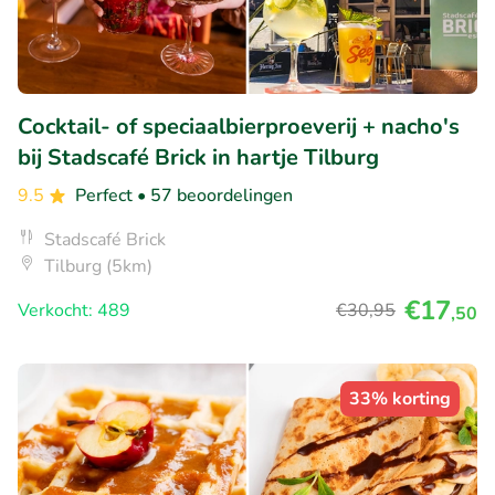
Cocktail- of speciaalbierproeverij + nacho's
bij Stadscafé Brick in hartje Tilburg
9.5
Perfect
• 57 beoordelingen
Stadscafé Brick
Tilburg (5km)
€17
Verkocht: 489
€30
,95
,50
33% korting