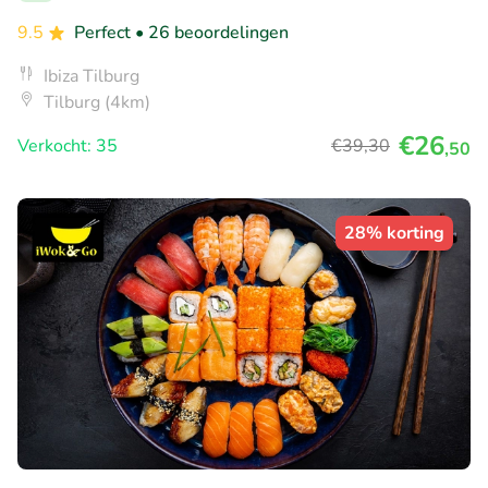
9.5
Perfect
• 26 beoordelingen
Ibiza Tilburg
Tilburg (4km)
€26
Verkocht: 35
€39
,30
,50
28% korting