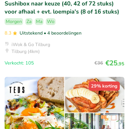
Sushibox naar keuze (40, 42 of 72 stuks)
voor afhaal + evt. loempia's (8 of 16 stuks)
Morgen
Za
Ma
Wo
8.3
Uitstekend
• 4 beoordelingen
iWok & Go Tilburg
Tilburg (4km)
€25
Verkocht: 105
€36
,95
29% korting