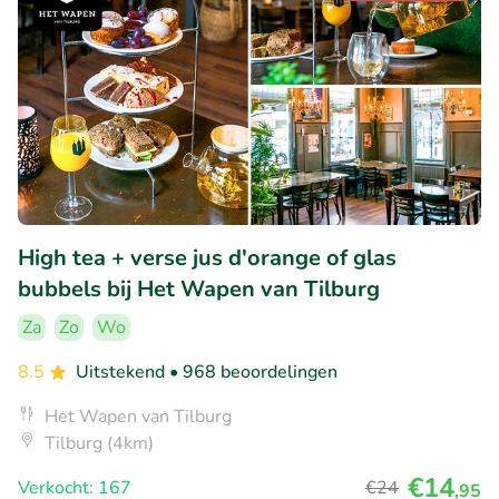
High tea + verse jus d'orange of glas
bubbels bij Het Wapen van Tilburg
Za
Zo
Wo
8.5
Uitstekend
• 968 beoordelingen
Het Wapen van Tilburg
Tilburg (4km)
€14
Verkocht: 167
€24
,95