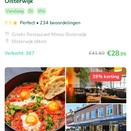
Oisterwijk
Vandaag
Di
Wo
9.5
Perfect
• 234 beoordelingen
Grieks Restaurant Minos Oisterwijk
Oisterwijk (4km)
€28
Verkocht: 367
€41
,60
,95
39% korting