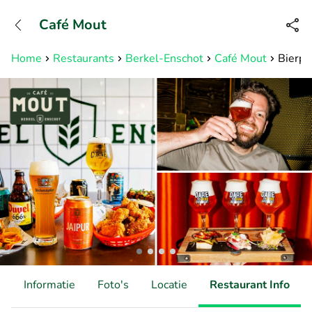
+31882050505
Café Mout
Bereikbaar tot 23:00 uur
Home
Restaurants
Berkel-Enschot
Café Mout
Bierpr
d
Informatie
Foto's
Locatie
Restaurant Info