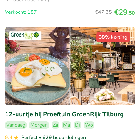
€29
Verkocht: 187
€47
,35
,50
38% korting
12-uurtje bij Proeftuin GroenRijk Tilburg
Vandaag
Morgen
Za
Ma
Di
Wo
9.4
Perfect
• 629 beoordelingen