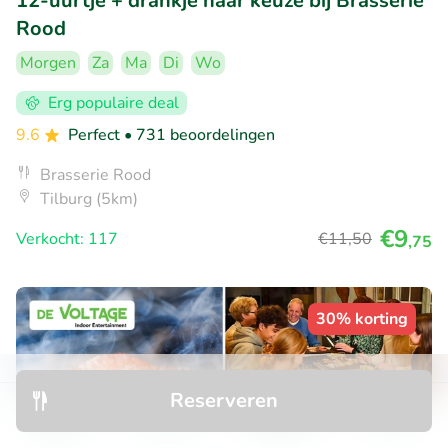
12-uurtje + drankje naar keuze bij Brasserie
Rood
Morgen
Za
Ma
Di
Wo
Erg populaire deal
9.6
Perfect
• 731 beoordelingen
Brasserie Rood
Tilburg (5km)
€9
Verkocht: 117
€11
,50
,75
30% korting
Reserveren
Ontdek
Zoeken
Boekingen
Menu