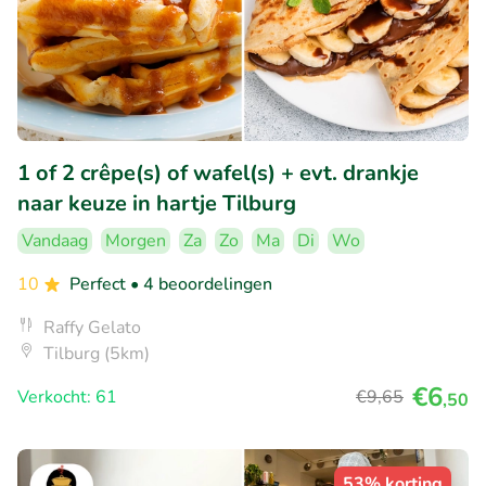
1 of 2 crêpe(s) of wafel(s) + evt. drankje
naar keuze in hartje Tilburg
Vandaag
Morgen
Za
Zo
Ma
Di
Wo
10
Perfect
• 4 beoordelingen
Raffy Gelato
Tilburg (5km)
€6
Verkocht: 61
€9
,65
,50
53% korting