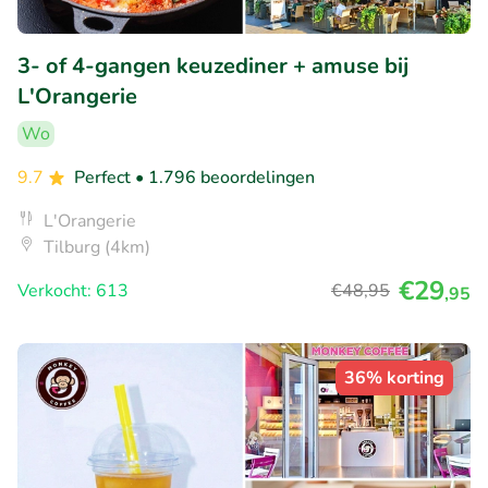
3- of 4-gangen keuzediner + amuse bij
L'Orangerie
Wo
9.7
Perfect
• 1.796 beoordelingen
L'Orangerie
Tilburg (4km)
€29
Verkocht: 613
€48
,95
,95
36% korting