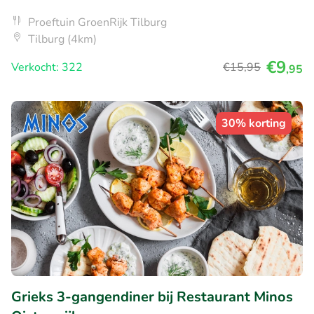
Proeftuin GroenRijk Tilburg
Tilburg (4km)
€9
Verkocht: 322
€15
,95
,95
30% korting
Grieks 3-gangendiner bij Restaurant Minos