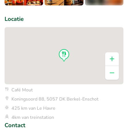
+1
Locatie
Café Mout
Koningsoord 88, 5057 DK Berkel-Enschot
425 km van Le Havre
4km van treinstation
Contact