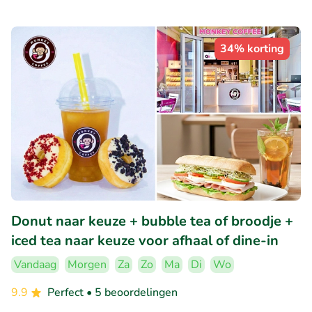
34% korting
Donut naar keuze + bubble tea of broodje +
iced tea naar keuze voor afhaal of dine-in
Vandaag
Morgen
Za
Zo
Ma
Di
Wo
9.9
Perfect
• 5 beoordelingen