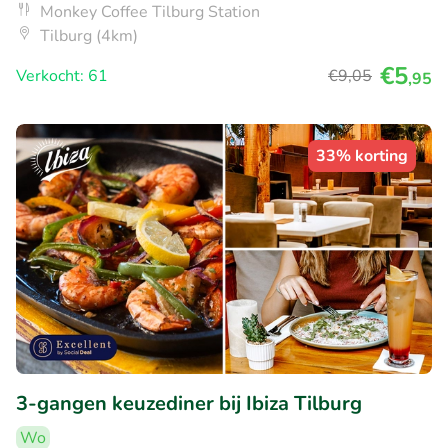
Monkey Coffee Tilburg Station
Tilburg (4km)
€5
Verkocht: 61
€9
,05
,95
33% korting
3-gangen keuzediner bij Ibiza Tilburg
Wo