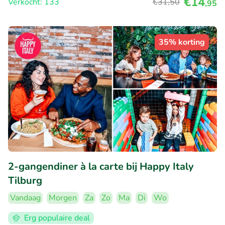
€14
Verkocht: 133
€31
,50
,95
35% korting
2-gangendiner à la carte bij Happy Italy
Tilburg
Vandaag
Morgen
Za
Zo
Ma
Di
Wo
Erg populaire deal