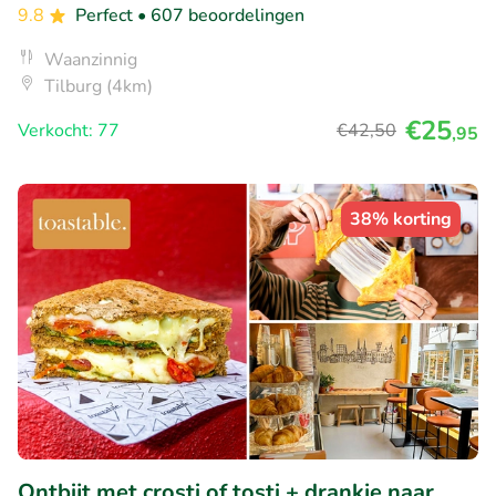
9.8
Perfect
• 607 beoordelingen
Waanzinnig
Tilburg (4km)
€25
Verkocht: 77
€42
,50
,95
38% korting
Ontbijt met crosti of tosti + drankje naar