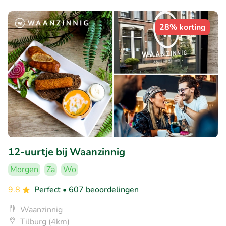
28% korting
12-uurtje bij Waanzinnig
Morgen
Za
Wo
9.8
Perfect
• 607 beoordelingen
Waanzinnig
Tilburg (4km)