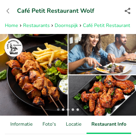
+31882050505
Café Petit Restaurant Wolf
Bereikbaar tot 23:00 uur
Home
Restaurants
Doornspijk
Café Petit Restaurant W
d
Informatie
Foto's
Locatie
Restaurant Info