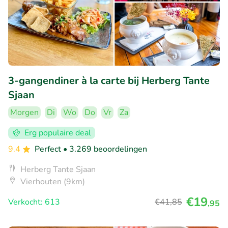
3-gangendiner à la carte bij Herberg Tante
Sjaan
Morgen
Di
Wo
Do
Vr
Za
Erg populaire deal
9.4
Perfect
• 3.269 beoordelingen
Herberg Tante Sjaan
Vierhouten (9km)
€19
Verkocht: 613
€41
,85
,95