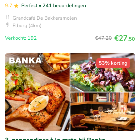
9.7
Perfect
• 241 beoordelingen
Grandcafé De Bakkersmolen
Elburg (4km)
€27
Verkocht: 192
€47
,20
,50
53% korting