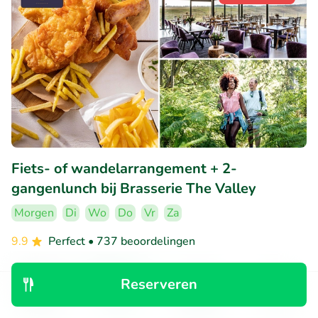
Fiets- of wandelarrangement + 2-
gangenlunch bij Brasserie The Valley
Morgen
Di
Wo
Do
Vr
Za
9.9
Perfect
• 737 beoordelingen
Brasserie The Valley
Reserveren
Ermelo (15km)
Ontdek
Zoeken
Boekingen
Menu
€16
Verkocht: 261
€26
,70
,95