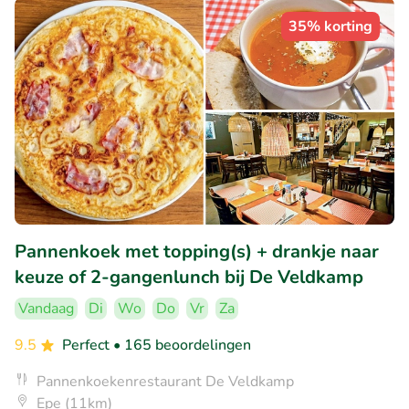
35% korting
Pannenkoek met topping(s) + drankje naar
keuze of 2-gangenlunch bij De Veldkamp
Vandaag
Di
Wo
Do
Vr
Za
9.5
Perfect
• 165 beoordelingen
Pannenkoekenrestaurant De Veldkamp
Epe (11km)