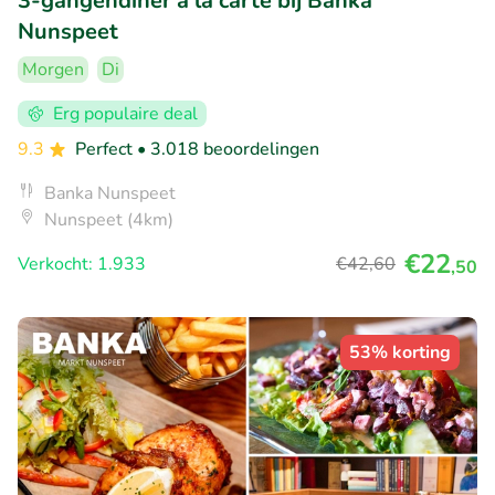
3-gangendiner à la carte bij Banka
Nunspeet
Morgen
Di
Erg populaire deal
9.3
Perfect
• 3.018 beoordelingen
Banka Nunspeet
Nunspeet (4km)
€22
Verkocht: 1.933
€42
,60
,50
53% korting