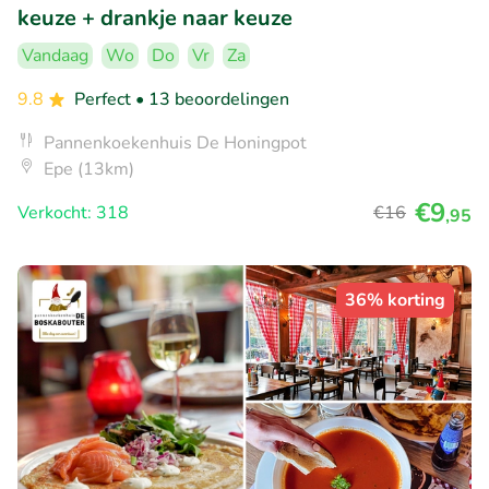
keuze + drankje naar keuze
Vandaag
Wo
Do
Vr
Za
9.8
Perfect
• 13 beoordelingen
Pannenkoekenhuis De Honingpot
Epe (13km)
€9
Verkocht: 318
€16
,95
36% korting