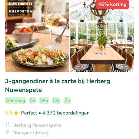
46% korting
3-gangendiner à la carte bij Herberg
Nuwenspete
Vandaag
Di
Wo
Do
Za
9.8
Perfect
• 4.372 beoordelingen
Herberg Nuwenspete
Nunspeet (5km)