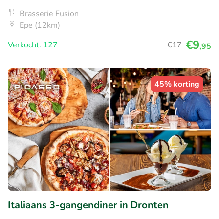
Brasserie Fusion
Epe (12km)
€9
Verkocht: 127
€17
,95
45% korting
Italiaans 3-gangendiner in Dronten