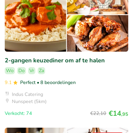
2-gangen keuzediner om af te halen
Wo
Do
Vr
Za
9.1
Perfect
• 8 beoordelingen
Indus Catering
Nunspeet (5km)
€14
Verkocht: 74
€22
,10
,95