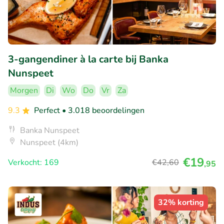
3-gangendiner à la carte bij Banka
Nunspeet
Morgen
Di
Wo
Do
Vr
Za
9.3
Perfect
• 3.018 beoordelingen
Banka Nunspeet
Nunspeet (4km)
€19
Verkocht: 169
€42
,60
,95
32% korting