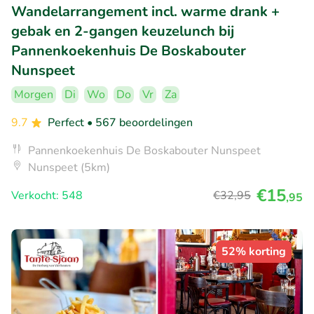
Wandelarrangement incl. warme drank +
gebak en 2-gangen keuzelunch bij
Pannenkoekenhuis De Boskabouter
Nunspeet
Morgen
Di
Wo
Do
Vr
Za
9.7
Perfect
• 567 beoordelingen
Pannenkoekenhuis De Boskabouter Nunspeet
Nunspeet (5km)
€15
Verkocht: 548
€32
,95
,95
52% korting