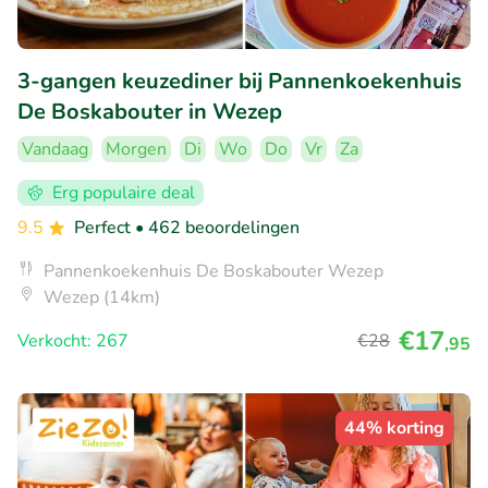
3-gangen keuzediner bij Pannenkoekenhuis
De Boskabouter in Wezep
Vandaag
Morgen
Di
Wo
Do
Vr
Za
Erg populaire deal
9.5
Perfect
• 462 beoordelingen
Pannenkoekenhuis De Boskabouter Wezep
Wezep (14km)
€17
Verkocht: 267
€28
,95
44% korting