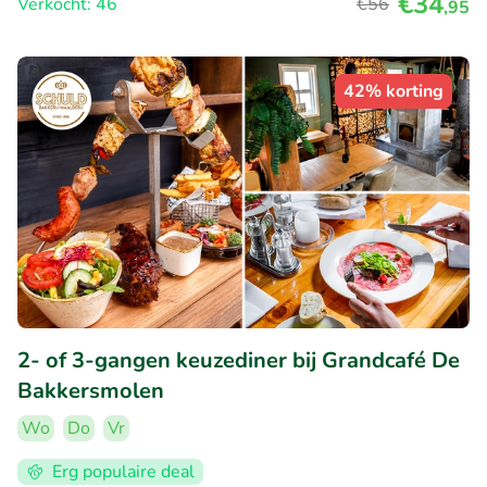
€34
Verkocht: 46
€56
,95
42% korting
2- of 3-gangen keuzediner bij Grandcafé De
Bakkersmolen
Wo
Do
Vr
Erg populaire deal