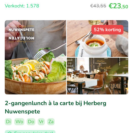
€23
Verkocht: 1.578
€43
,55
,50
52% korting
2-gangenlunch à la carte bij Herberg
Nuwenspete
Di
Wo
Do
Vr
Za