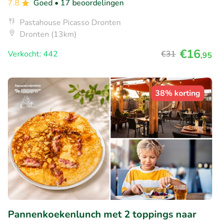
7.8
Goed
• 17 beoordelingen
Pastahouse Picasso Dronten
Dronten (13km)
€16
Verkocht: 442
€31
,95
38% korting
Pannenkoekenlunch met 2 toppings naar