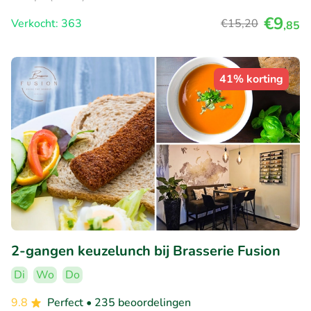
€9
Verkocht: 363
€15
,20
,85
41% korting
2-gangen keuzelunch bij Brasserie Fusion
Di
Wo
Do
9.8
Perfect
• 235 beoordelingen