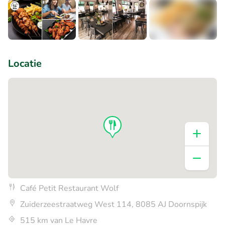
+2
Locatie
Café Petit Restaurant Wolf
Zuiderzeestraatweg West 114, 8085 AJ Doornspijk
515 km van Le Havre