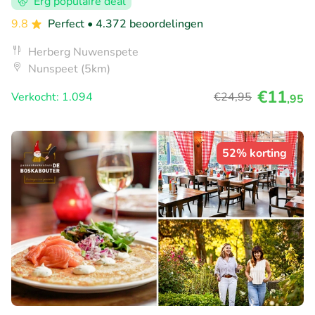
Erg populaire deal
9.8
Perfect
• 4.372 beoordelingen
Herberg Nuwenspete
Nunspeet (5km)
€11
Verkocht: 1.094
€24
,95
,95
52% korting