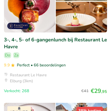
3-, 4-, 5- of 6-gangenlunch bij Restaurant Le
Havre
Do
Za
9.9
Perfect
• 66 beoordelingen
Restaurant Le Havre
Elburg (3km)
€29
Verkocht: 268
€41
,95
38% korting