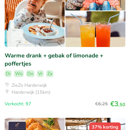
Warme drank + gebak of limonade +
poffertjes
Di
Wo
Do
Vr
Za
ZieZo Harderwijk
Harderwijk (15km)
€3
Verkocht: 97
€6
,25
,50
37% korting