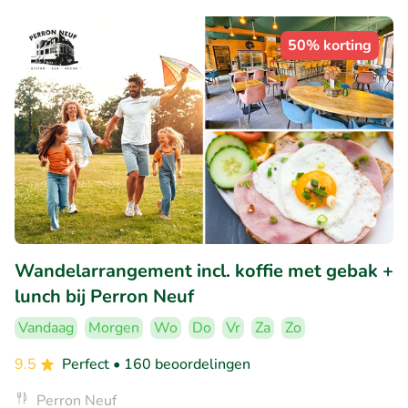
50% korting
Wandelarrangement incl. koffie met gebak +
lunch bij Perron Neuf
Vandaag
Morgen
Wo
Do
Vr
Za
Zo
9.5
Perfect
• 160 beoordelingen
Perron Neuf