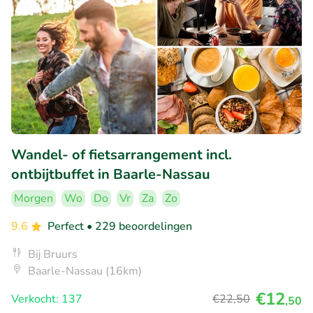
Wandel- of fietsarrangement incl.
ontbijtbuffet in Baarle-Nassau
Morgen
Wo
Do
Vr
Za
Zo
9.6
Perfect
• 229 beoordelingen
Bij Bruurs
Baarle-Nassau (16km)
€12
Verkocht: 137
€22
,50
,50