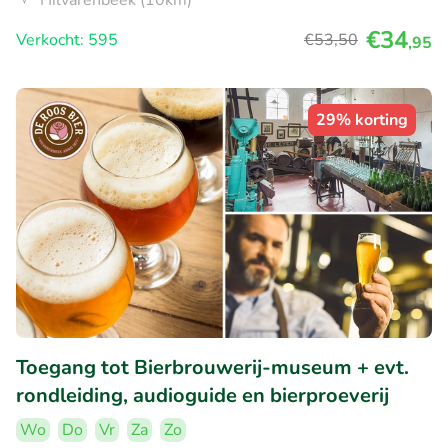
Hilvarenbeek (10km)
€34
Verkocht: 595
€53
,50
,95
29% korting
Toegang tot Bierbrouwerij-museum + evt.
rondleiding, audioguide en bierproeverij
Wo
Do
Vr
Za
Zo