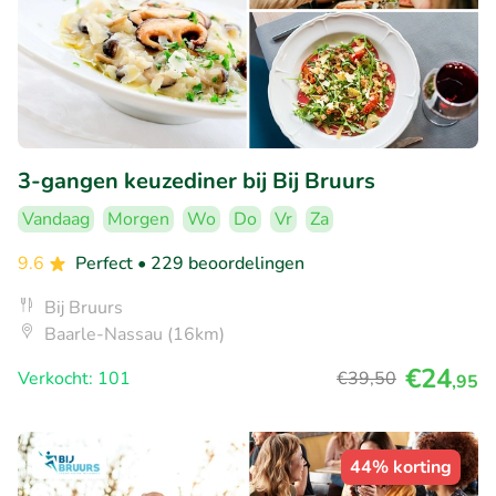
3-gangen keuzediner bij Bij Bruurs
Vandaag
Morgen
Wo
Do
Vr
Za
9.6
Perfect
• 229 beoordelingen
Bij Bruurs
Baarle-Nassau (16km)
€24
Verkocht: 101
€39
,50
,95
44% korting