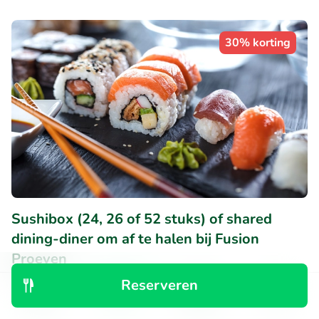
30% korting
Sushibox (24, 26 of 52 stuks) of shared
dining-diner om af te halen bij Fusion
Proeven
9.7
Perfect
• 312 beoordelingen
Reserveren
Ontdek
Zoeken
Boekingen
Menu
Fusion Proeven