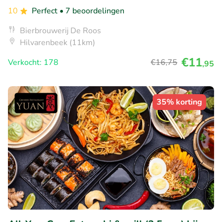
10
Perfect
• 7 beoordelingen
Bierbrouwerij De Roos
Hilvarenbeek (11km)
€11
Verkocht: 178
€16
,75
,95
35% korting