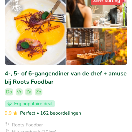
35% korting
4-, 5- of 6-gangendiner van de chef + amuse
bij Roots Foodbar
Do
Vr
Za
Zo
Erg populaire deal
9.9
Perfect
• 162 beoordelingen
Roots Foodbar