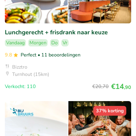
Lunchgerecht + frisdrank naar keuze
Vandaag
Morgen
Do
Vr
9.8
Perfect
• 11 beoordelingen
Bizztro
Turnhout (15km)
€14
Verkocht: 110
€20
,70
,90
37% korting