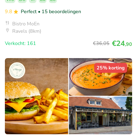
9.8
Perfect
• 15 beoordelingen
Bistro MoEn
Ravels (8km)
€24
Verkocht: 161
€36
,05
,90
25% korting