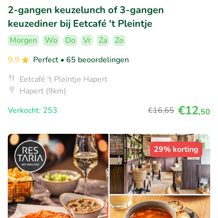
2-gangen keuzelunch of 3-gangen
keuzediner bij Eetcafé 't Pleintje
Morgen
Wo
Do
Vr
Za
Zo
9.9
Perfect
• 65 beoordelingen
Eetcafé 't Pleintje Hapert
Hapert (9km)
€12
Verkocht: 253
€16
,65
,50
29% korting