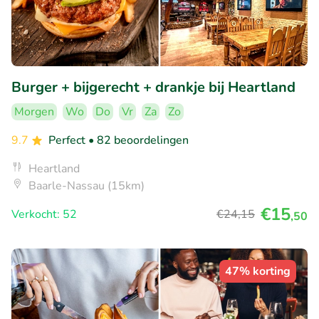
Burger + bijgerecht + drankje bij Heartland
Morgen
Wo
Do
Vr
Za
Zo
9.7
Perfect
• 82 beoordelingen
Heartland
Baarle-Nassau (15km)
€15
Verkocht: 52
€24
,15
,50
47% korting