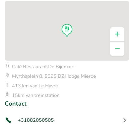
Café Restaurant De Bijenkorf
Myrthaplein 8, 5095 DZ Hooge Mierde
413 km van Le Havre
15km van treinstation
Contact
+31882050505