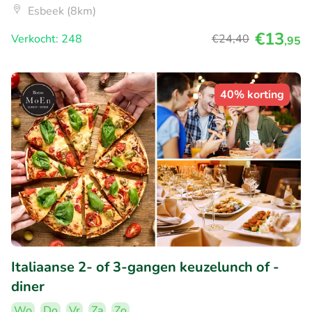
Esbeek (8km)
€13
Verkocht: 248
€24
,40
,95
40% korting
Italiaanse 2- of 3-gangen keuzelunch of -
diner
Wo
Do
Vr
Za
Zo