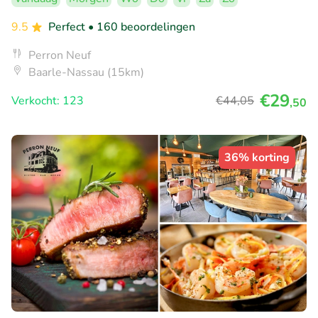
9.5
Perfect
• 160 beoordelingen
Perron Neuf
Baarle-Nassau (15km)
€29
Verkocht: 123
€44
,05
,50
36% korting