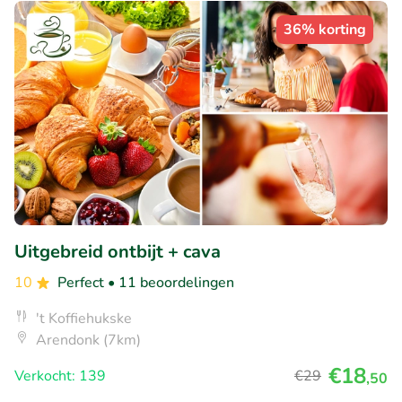
36% korting
Uitgebreid ontbijt + cava
10
Perfect
• 11 beoordelingen
't Koffiehukske
Arendonk (7km)
€18
Verkocht: 139
€29
,50