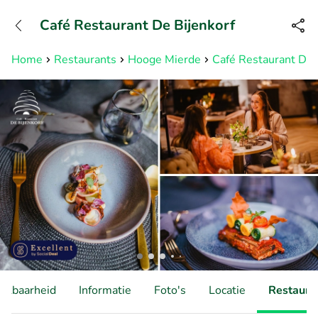
+31882050505
Café Restaurant De Bijenkorf
Bereikbaar tot 23:00 uur
Home
Restaurants
Hooge Mierde
Café Restaurant De 
hikbaarheid
Informatie
Foto's
Locatie
Restauran