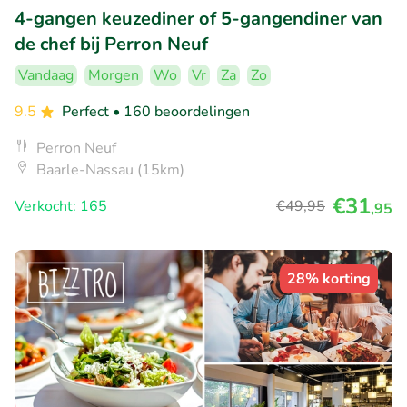
4-gangen keuzediner of 5-gangendiner van
de chef bij Perron Neuf
Vandaag
Morgen
Wo
Vr
Za
Zo
9.5
Perfect
• 160 beoordelingen
Perron Neuf
Baarle-Nassau (15km)
€31
Verkocht: 165
€49
,95
,95
28% korting