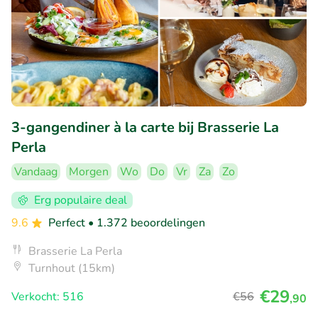
3-gangendiner à la carte bij Brasserie La
Perla
Vandaag
Morgen
Wo
Do
Vr
Za
Zo
Erg populaire deal
9.6
Perfect
• 1.372 beoordelingen
Brasserie La Perla
Turnhout (15km)
€29
Verkocht: 516
€56
,90