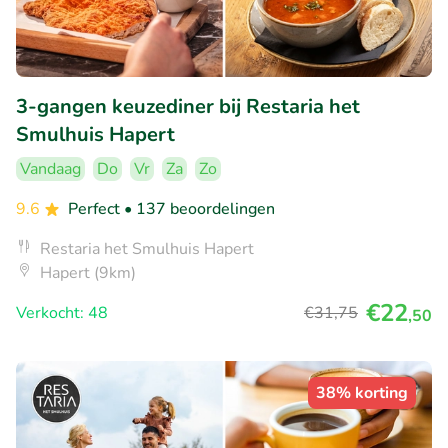
3-gangen keuzediner bij Restaria het
Smulhuis Hapert
Vandaag
Do
Vr
Za
Zo
9.6
Perfect
• 137 beoordelingen
Restaria het Smulhuis Hapert
Hapert (9km)
€22
Verkocht: 48
€31
,75
,50
38% korting