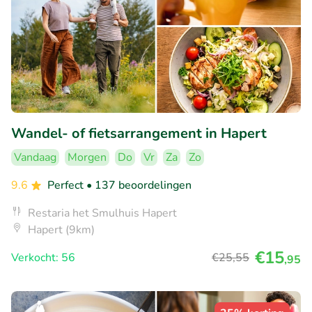
Wandel- of fietsarrangement in Hapert
Vandaag
Morgen
Do
Vr
Za
Zo
9.6
Perfect
• 137 beoordelingen
Restaria het Smulhuis Hapert
Hapert (9km)
€15
Verkocht: 56
€25
,55
,95