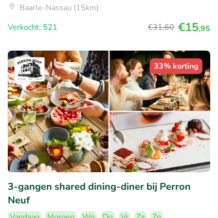
Baarle-Nassau (15km)
€15
Verkocht: 521
€31
,60
,95
33% korting
3-gangen shared dining-diner bij Perron
Neuf
Vandaag
Morgen
Wo
Do
Vr
Za
Zo