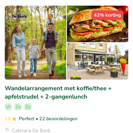
43% korting
Wandelarrangement met koffie/thee +
apfelstrudel + 2-gangenlunch
Vr
Za
Zo
10
Perfect
• 22 beoordelingen
Cafetaria De Bank