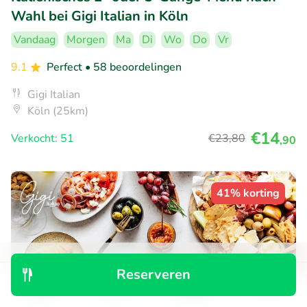
Wahl bei Gigi Italian in Köln
Vandaag
Morgen
Ma
Di
Wo
Do
Vr
9.1
Perfect
• 58 beoordelingen
Gigi Italian
Köln (25km)
€14
Verkocht: 51
€23
,80
,90
41% korting
Reserveren
Ontdek
Zoeken
Boekingen
Menu