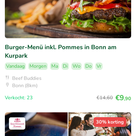
Burger-Menü inkl. Pommes in Bonn am
Kurpark
Vandaag
Morgen
Ma
Di
Wo
Do
Vr
Beef Buddies
Bonn (8km)
€9
Verkocht: 23
€14
,60
,90
30% korting