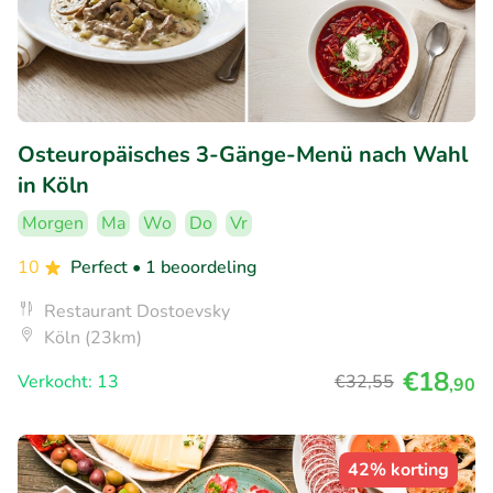
Osteuropäisches 3-Gänge-Menü nach Wahl
in Köln
Morgen
Ma
Wo
Do
Vr
10
Perfect
• 1 beoordeling
Restaurant Dostoevsky
Köln (23km)
€18
Verkocht: 13
€32
,55
,90
42% korting