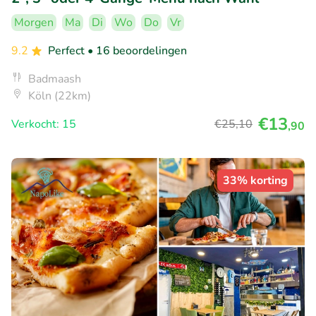
Morgen
Ma
Di
Wo
Do
Vr
9.2
Perfect
• 16 beoordelingen
Badmaash
Köln (22km)
€13
Verkocht: 15
€25
,10
,90
33% korting