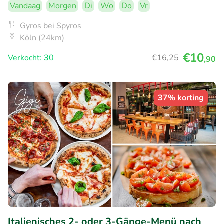
Vandaag
Morgen
Di
Wo
Do
Vr
Gyros bei Spyros
Köln (24km)
€10
Verkocht: 30
€16
,25
,90
37% korting
Italienisches 2- oder 3-Gänge-Menü nach