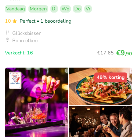
Vandaag
Morgen
Di
Wo
Do
Vr
10
Perfect
• 1 beoordeling
Glücksbissen
Bonn (4km)
€9
Verkocht: 16
€17
,65
,90
49% korting