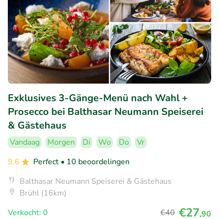
Exklusives 3-Gänge-Menü nach Wahl +
Prosecco bei Balthasar Neumann Speiserei
& Gästehaus
Vandaag
Morgen
Di
Wo
Do
Vr
9.6
Perfect
• 10 beoordelingen
Balthasar Neumann Speiserei & Gästehaus
Brühl (16km)
€27
Verkocht: 0
€40
,90