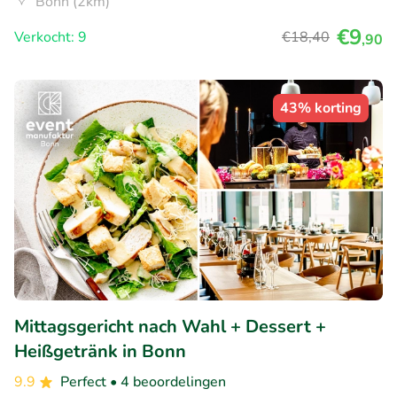
Bonn (2km)
€9
Verkocht: 9
€18
,40
,90
43% korting
Mittagsgericht nach Wahl + Dessert +
Heißgetränk in Bonn
9.9
Perfect
• 4 beoordelingen