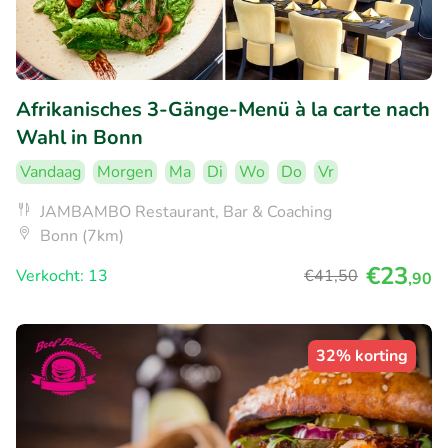
Afrikanisches 3-Gänge-Menü à la carte nach
Wahl in Bonn
Vandaag
Morgen
Ma
Di
Wo
Do
Vr
JAMBAMBO Restaurant, Bar & Coaching
Bonn (7km)
€23
Verkocht: 13
€41
,50
,90
32% korting