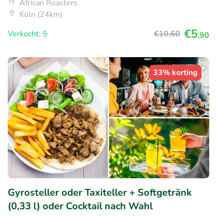
African Roasters
Köln (24km)
€5
Verkocht: 5
€10
,60
,90
33% korting
Gyrosteller oder Taxiteller + Softgetränk
(0,33 l) oder Cocktail nach Wahl