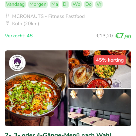
Vandaag
Morgen
Ma
Di
Wo
Do
Vr
MCRONAUTS - Fitness Fastfood
Köln (20km)
€7
Verkocht: 48
€13
,20
,90
45% korting
2-, 3- oder 4-Gänge-Menü nach Wahl