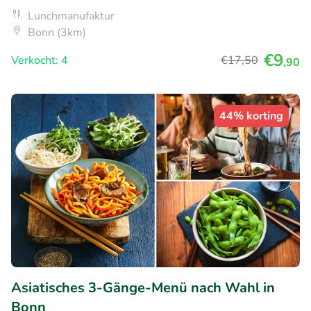
Lunchmanufaktur
Bonn (3km)
€9
Verkocht: 4
€17
,50
,90
44% korting
Asiatisches 3-Gänge-Menü nach Wahl in
Bonn