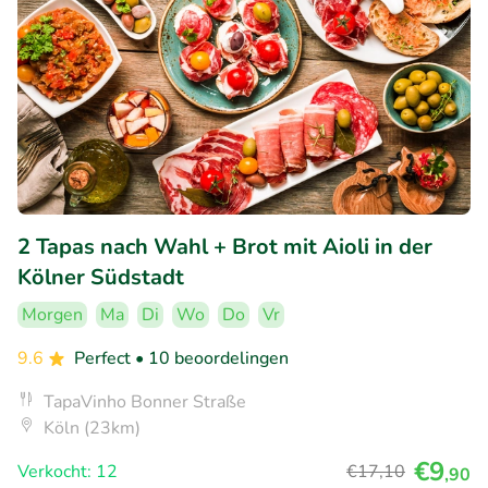
2 Tapas nach Wahl + Brot mit Aioli in der
Kölner Südstadt
Morgen
Ma
Di
Wo
Do
Vr
9.6
Perfect
• 10 beoordelingen
TapaVinho Bonner Straße
Köln (23km)
€9
Verkocht: 12
€17
,10
,90