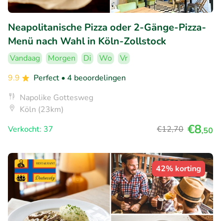
Neapolitanische Pizza oder 2-Gänge-Pizza-
Menü nach Wahl in Köln-Zollstock
Vandaag
Morgen
Di
Wo
Vr
9.9
Perfect
• 4 beoordelingen
Napolike Gottesweg
Köln (23km)
€8
Verkocht: 37
€12
,70
,50
42% korting