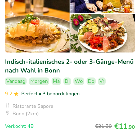
Indisch-italienisches 2- oder 3-Gänge-Menü
nach Wahl in Bonn
Vandaag
Morgen
Ma
Di
Wo
Do
Vr
9.2
Perfect
• 3 beoordelingen
Ristorante Sapore
Bonn (2km)
€11
Verkocht: 49
€21
,30
,90