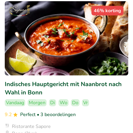
46% korting
Indisches Hauptgericht mit Naanbrot nach
Wahl in Bonn
Vandaag
Morgen
Di
Wo
Do
Vr
9.2
Perfect
• 3 beoordelingen
Ristorante Sapore