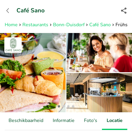
+31882050505
Café Sano
Bereikbaar tot 23:00 uur
Home
Restaurants
Bonn-Duisdorf
Café Sano
Frühstü
Beschikbaarheid
Informatie
Foto's
Locatie