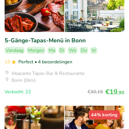
5-Gänge-Tapas-Menü in Bonn
Vandaag
Morgen
Ma
Di
Wo
Do
Vr
10
Perfect
• 4 beoordelingen
Abacanto Tapas-Bar & Restaurante
Bonn (0km)
€19
Verkocht: 22
€30
,15
,90
44% korting