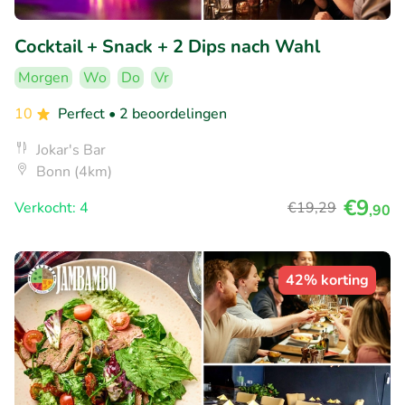
Cocktail + Snack + 2 Dips nach Wahl
Morgen
Wo
Do
Vr
10
Perfect
• 2 beoordelingen
Jokar's Bar
Bonn (4km)
€9
Verkocht: 4
€19
,29
,90
42% korting