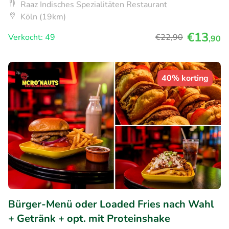
Raaz Indisches Spezialitäten Restaurant
Köln (19km)
€13
Verkocht: 49
€22
,90
,90
40% korting
Bürger-Menü oder Loaded Fries nach Wahl
+ Getränk + opt. mit Proteinshake