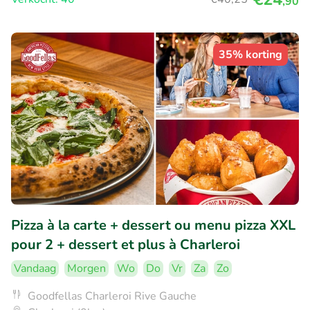
,90
35% korting
Pizza à la carte + dessert ou menu pizza XXL
pour 2 + dessert et plus à Charleroi
Vandaag
Morgen
Wo
Do
Vr
Za
Zo
Goodfellas Charleroi Rive Gauche