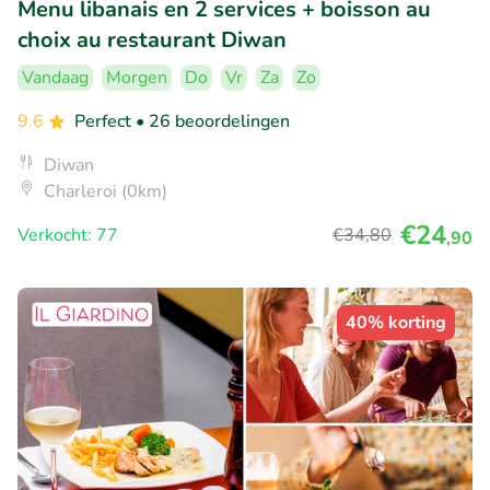
Menu libanais en 2 services + boisson au
choix au restaurant Diwan
Vandaag
Morgen
Do
Vr
Za
Zo
9.6
Perfect
• 26 beoordelingen
Diwan
Charleroi (0km)
€24
Verkocht: 77
€34
,80
,90
40% korting