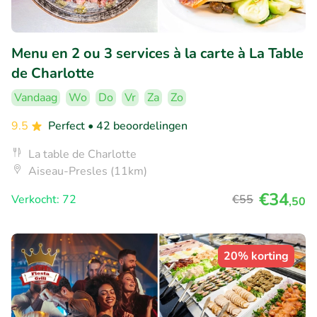
Menu en 2 ou 3 services à la carte à La Table
de Charlotte
Vandaag
Wo
Do
Vr
Za
Zo
9.5
Perfect
• 42 beoordelingen
La table de Charlotte
Aiseau-Presles (11km)
€34
Verkocht: 72
€55
,50
20% korting