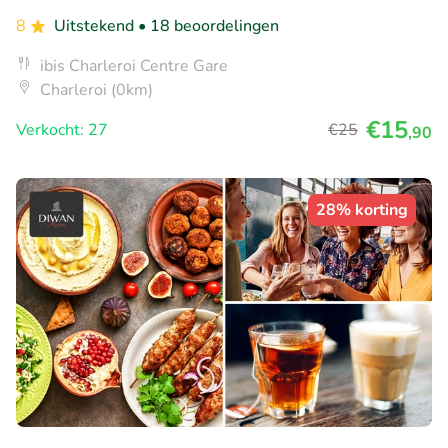
8
Uitstekend
• 18 beoordelingen
ibis Charleroi Centre Gare
Charleroi (0km)
€15
Verkocht: 27
€25
,90
28% korting