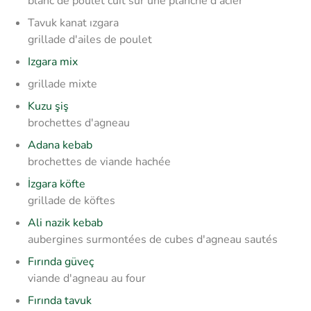
blanc de poulet cuit sur une planche d'acier
Tavuk kanat ızgara
grillade d'ailes de poulet
Izgara mix
grillade mixte
Kuzu şiş
brochettes d'agneau
Adana kebab
brochettes de viande hachée
İzgara köfte
grillade de köftes
Ali nazik kebab
aubergines surmontées de cubes d'agneau sautés
Fırında güveç
viande d'agneau au four
Fırında tavuk