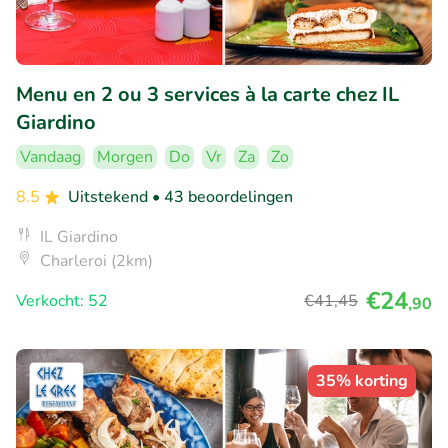
Menu en 2 ou 3 services à la carte chez IL
Giardino
Vandaag
Morgen
Do
Vr
Za
Zo
8.5
Uitstekend
• 43 beoordelingen
IL Giardino
Charleroi (2km)
€24
Verkocht: 52
€41
,45
,90
35% korting