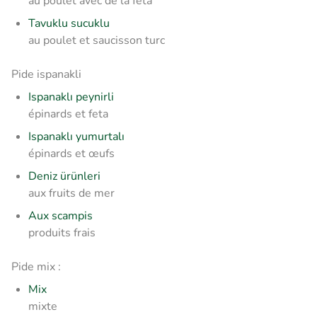
au poulet avec de la feta
Tavuklu sucuklu
au poulet et saucisson turc
Pide ispanakli
Ispanaklı peynirli
épinards et feta
Ispanaklı yumurtalı
épinards et œufs
Deniz ürünleri
aux fruits de mer
Aux scampis
produits frais
Pide mix :
Mix
mixte