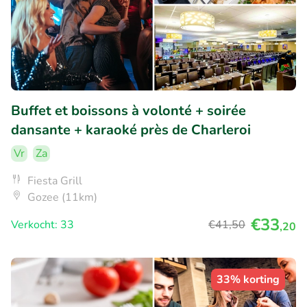
Buffet et boissons à volonté + soirée
dansante + karaoké près de Charleroi
Vr
Za
Fiesta Grill
Gozee (11km)
€33
Verkocht: 33
€41
,50
,20
33% korting