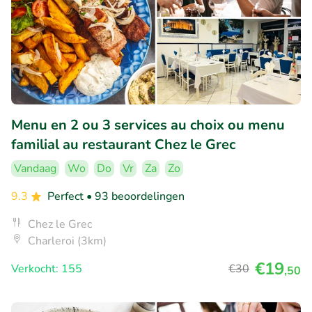
Menu en 2 ou 3 services au choix ou menu
familial au restaurant Chez le Grec
Vandaag
Wo
Do
Vr
Za
Zo
9.3
Perfect
• 93 beoordelingen
Chez le Grec
Charleroi (3km)
€19
Verkocht: 155
€30
,50