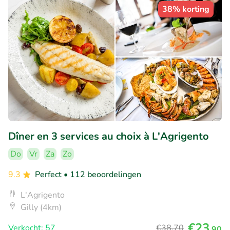
38% korting
Dîner en 3 services au choix à L'Agrigento
Do
Vr
Za
Zo
9.3
Perfect
• 112 beoordelingen
L'Agrigento
Gilly (4km)
€23
Verkocht: 57
€38
,70
,90