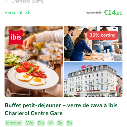
Charleroi (0km)
€14
Verkocht: 28
€22
,95
,90
36% korting
Buffet petit-déjeuner + verre de cava à Ibis
Charleroi Centre Gare
Morgen
Wo
Do
Vr
Za
Zo