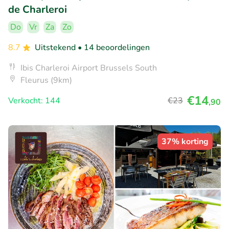
de Charleroi
Do
Vr
Za
Zo
8.7
Uitstekend
• 14 beoordelingen
Ibis Charleroi Airport Brussels South
Fleurus (9km)
€14
Verkocht: 144
€23
,90
37% korting