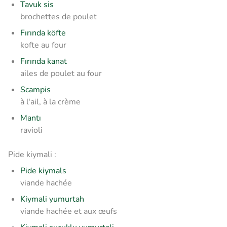
Tavuk sis
brochettes de poulet
Fırında köfte
kofte au four
Fırında kanat
ailes de poulet au four
Scampis
à l'ail, à la crème
Mantı
ravioli
Pide kiymali :
Pide kiymals
viande hachée
Kiymali yumurtah
viande hachée et aux œufs