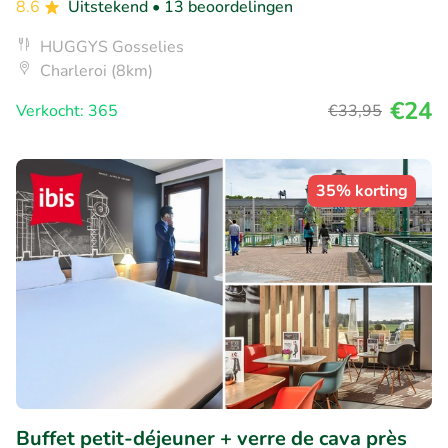
8.6
Uitstekend
• 13 beoordelingen
HUGGYS Gosselies
Charleroi (8km)
€24
Verkocht: 365
€33
,95
35% korting
Buffet petit-déjeuner + verre de cava près