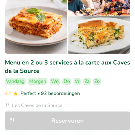
Menu en 2 ou 3 services à la carte aux Caves
de la Source
Vandaag
Morgen
Wo
Do
Vr
Za
Zo
9.4
Perfect
• 92 beoordelingen
Les Caves de la Source
Thuin (13km)
Reserveren
€17
Verkocht: 70
€26
,80
,90
Ontdek
Zoeken
Boekingen
Menu