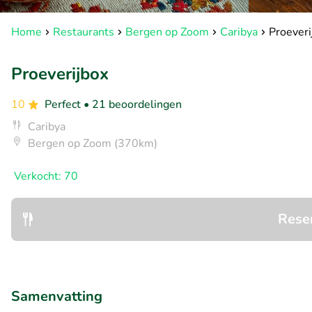
Home
Restaurants
Bergen op Zoom
Caribya
Proeveri
Proeverijbox
10
Perfect
• 21 beoordelingen
Caribya
Bergen op Zoom (370km)
Verkocht: 70
Rese
Samenvatting