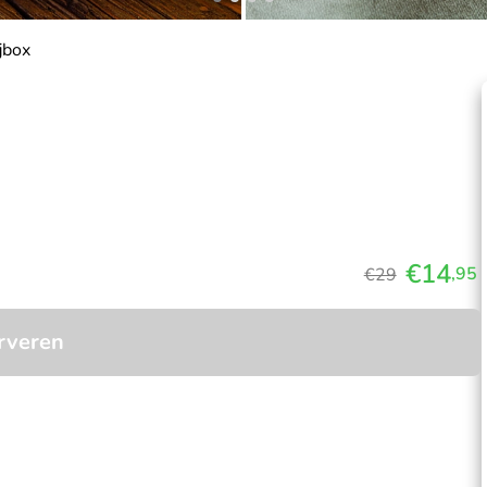
jbox
€14
,95
€29
rveren