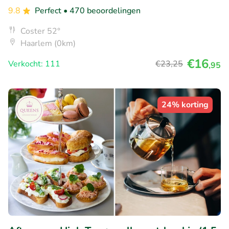
9.8
Perfect
• 470 beoordelingen
Coster 52°
Haarlem (0km)
€16
Verkocht: 111
€23
,25
,95
24% korting