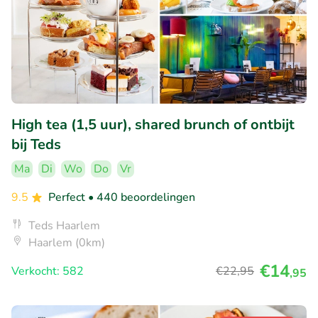
High tea (1,5 uur), shared brunch of ontbijt
bij Teds
Ma
Di
Wo
Do
Vr
9.5
Perfect
• 440 beoordelingen
Teds Haarlem
Haarlem (0km)
€14
Verkocht: 582
€22
,95
,95