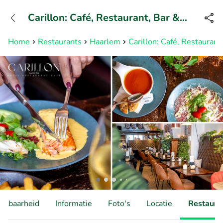
+31882050505
Carillon: Café, Restaurant, Bar &
Bereikbaar tot 23:00 uur
Hotel
Home
Restaurants
Haarlem
Carillon: Café, Restaurant
hikbaarheid
Informatie
Foto's
Locatie
Restauran