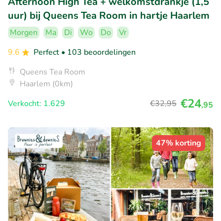
Afternoon High Tea + welkomstdrankje (1,5
uur) bij Queens Tea Room in hartje Haarlem
Morgen
Ma
Di
Wo
Do
Vr
9.6
Perfect
• 103 beoordelingen
Queens Tea Room
Haarlem (0km)
€24
Verkocht: 1.629
€32
,95
,95
47% korting