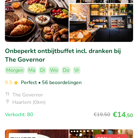
Onbeperkt ontbijtbuffet incl. dranken bij
The Governor
Morgen
Ma
Di
Wo
Do
Vr
9.5
Perfect
• 56 beoordelingen
The Governor
Haarlem (0km)
€14
Verkocht: 80
€19
,50
,50