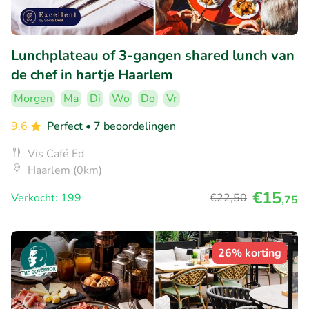
Lunchplateau of 3-gangen shared lunch van
de chef in hartje Haarlem
Morgen
Ma
Di
Wo
Do
Vr
9.6
Perfect
• 7 beoordelingen
Vis Café Ed
Haarlem (0km)
€15
Verkocht: 199
€22
,50
,75
26% korting