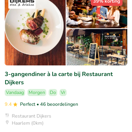
39% korting
3-gangendiner à la carte bij Restaurant
Dijkers
Vandaag
Morgen
Do
Vr
9.4
Perfect
• 46 beoordelingen
Restaurant Dijkers
Haarlem (0km)