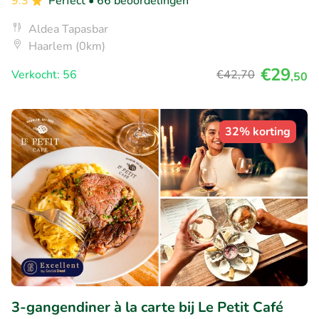
9.3
Perfect
• 66 beoordelingen
Aldea Tapasbar
Haarlem (0km)
€29
Verkocht: 56
€42
,70
,50
32% korting
3-gangendiner à la carte bij Le Petit Café