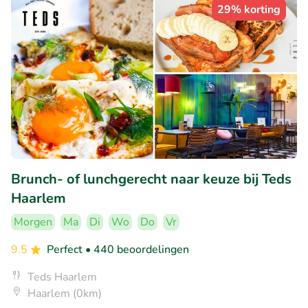
29% korting
Brunch- of lunchgerecht naar keuze bij Teds
Haarlem
Morgen
Ma
Di
Wo
Do
Vr
9.5
Perfect
• 440 beoordelingen
Teds Haarlem
Haarlem (0km)