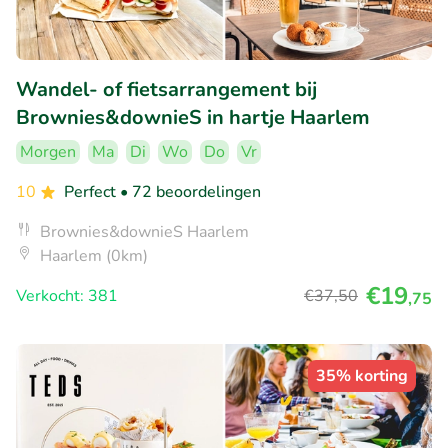
Wandel- of fietsarrangement bij
Brownies&downieS in hartje Haarlem
Morgen
Ma
Di
Wo
Do
Vr
10
Perfect
• 72 beoordelingen
Brownies&downieS Haarlem
Haarlem (0km)
€19
Verkocht: 381
€37
,50
,75
35% korting