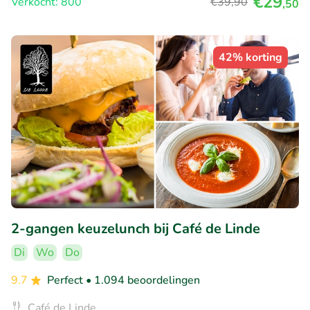
€29
Verkocht: 800
€39
,90
,50
42% korting
2-gangen keuzelunch bij Café de Linde
Di
Wo
Do
9.7
Perfect
• 1.094 beoordelingen
Café de Linde