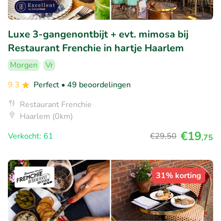
Luxe 3-gangenontbijt + evt. mimosa bij
Restaurant Frenchie in hartje Haarlem
Morgen
Vr
9.3
Perfect
• 49 beoordelingen
Restaurant Frenchie
Haarlem (0km)
€19
Verkocht: 61
€29
,50
,75
31% korting