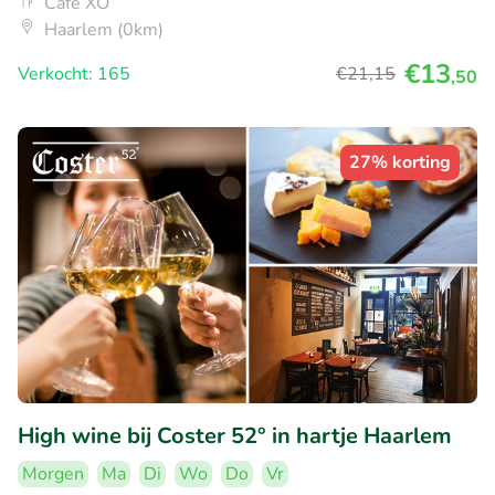
Café XO
Haarlem (0km)
€13
Verkocht: 165
€21
,15
,50
27% korting
High wine bij Coster 52° in hartje Haarlem
Morgen
Ma
Di
Wo
Do
Vr