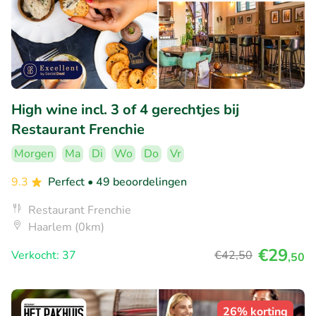
High wine incl. 3 of 4 gerechtjes bij
Restaurant Frenchie
Morgen
Ma
Di
Wo
Do
Vr
9.3
Perfect
• 49 beoordelingen
Restaurant Frenchie
Haarlem (0km)
€29
Verkocht: 37
€42
,50
,50
26% korting