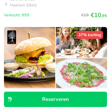
Haarlem (0km)
€10
Verkocht: 899
€19
,95
37% korting
3-gangendiner à la carte bij Café de Linde
Reserveren
Ma
Di
Ontdek
Zoeken
Boekingen
Menu