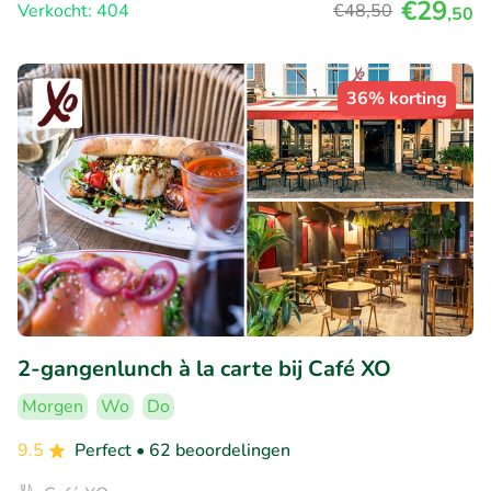
€29
Verkocht: 404
€48
,50
,50
36% korting
2-gangenlunch à la carte bij Café XO
Morgen
Wo
Do
9.5
Perfect
• 62 beoordelingen