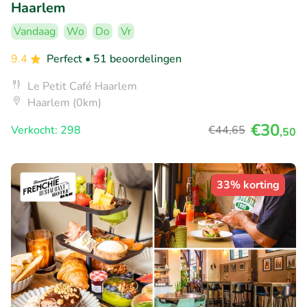
Haarlem
Vandaag
Wo
Do
Vr
9.4
Perfect
• 51 beoordelingen
Le Petit Café Haarlem
Haarlem (0km)
€30
Verkocht: 298
€44
,65
,50
33% korting