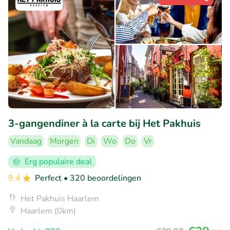
3-gangendiner à la carte bij Het Pakhuis
Vandaag
Morgen
Di
Wo
Do
Vr
Erg populaire deal
9.4
Perfect
• 320 beoordelingen
Het Pakhuis Haarlem
Haarlem (0km)