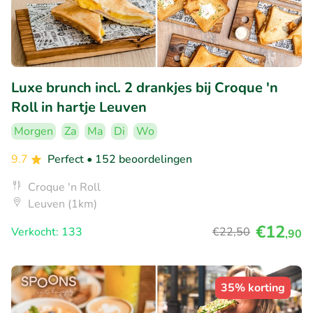
Luxe brunch incl. 2 drankjes bij Croque 'n
Roll in hartje Leuven
Morgen
Za
Ma
Di
Wo
9.7
Perfect
• 152 beoordelingen
Croque 'n Roll
Leuven (1km)
€12
Verkocht: 133
€22
,50
,90
35% korting