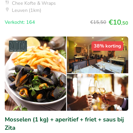
Chee Kofte & Wraps
Leuven (1km)
€10
Verkocht: 164
€15
,50
,50
38% korting
Mosselen (1 kg) + aperitief + friet + saus bij
Zita