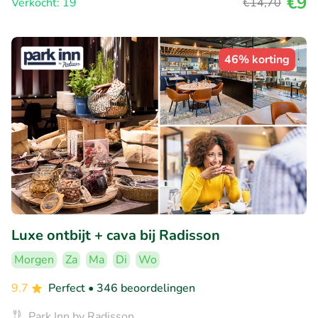
€9
Verkocht: 19
€14
,70
46% korting
Luxe ontbijt + cava bij Radisson
Morgen
Za
Ma
Di
Wo
9.7
Perfect
• 346 beoordelingen
Park Inn by Radisson