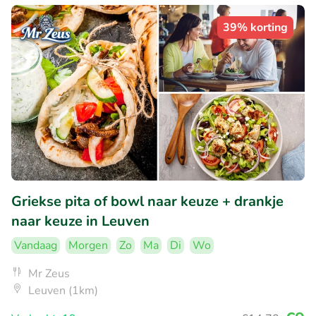
39% korting
Griekse pita of bowl naar keuze + drankje
naar keuze in Leuven
Vandaag
Morgen
Zo
Ma
Di
Wo
Mr Zeus
Leuven (1km)