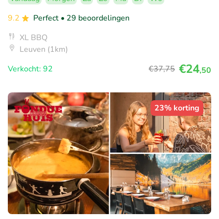
9.2
Perfect
• 29 beoordelingen
XL BBQ
Leuven (1km)
€24
Verkocht: 92
€37
,75
,50
23% korting