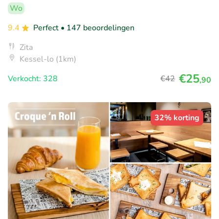
Wo
9.4
Perfect
• 147 beoordelingen
Zita
Kessel-lo (1km)
€25
Verkocht: 328
€42
,90
32% korting