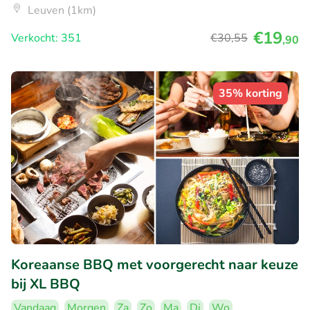
Leuven (1km)
€19
Verkocht: 351
€30
,55
,90
35% korting
Koreaanse BBQ met voorgerecht naar keuze
bij XL BBQ
Vandaag
Morgen
Za
Zo
Ma
Di
Wo