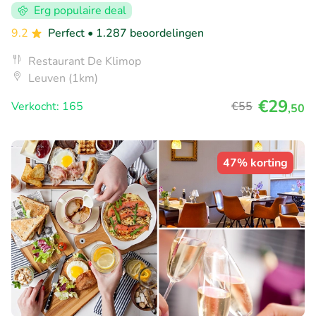
Erg populaire deal
9.2
Perfect
• 1.287 beoordelingen
Restaurant De Klimop
Leuven (1km)
€29
Verkocht: 165
€55
,50
47% korting