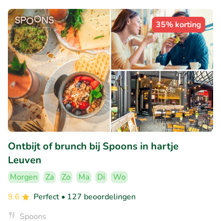
35% korting
Ontbijt of brunch bij Spoons in hartje
Leuven
Morgen
Za
Zo
Ma
Di
Wo
9.6
Perfect
• 127 beoordelingen
Spoons