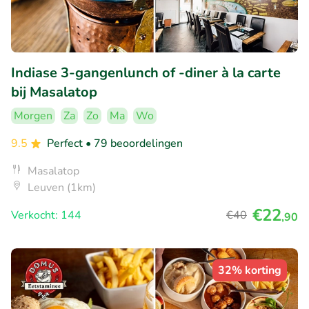
Indiase 3-gangenlunch of -diner à la carte
bij Masalatop
Morgen
Za
Zo
Ma
Wo
9.5
Perfect
• 79 beoordelingen
Masalatop
Leuven (1km)
€22
Verkocht: 144
€40
,90
32% korting