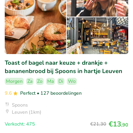
Toast of bagel naar keuze + drankje +
bananenbrood bij Spoons in hartje Leuven
Morgen
Za
Zo
Ma
Di
Wo
9.6
Perfect
• 127 beoordelingen
Spoons
Leuven (1km)
€13
Verkocht: 475
€21
,30
,90