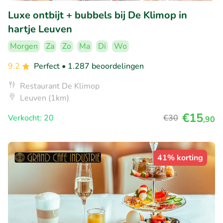
Luxe ontbijt + bubbels bij De Klimop in
hartje Leuven
Morgen
Za
Zo
Ma
Di
Wo
9.2
Perfect
• 1.287 beoordelingen
Restaurant De Klimop
Leuven (1km)
€15
Verkocht: 20
€30
,90
41% korting