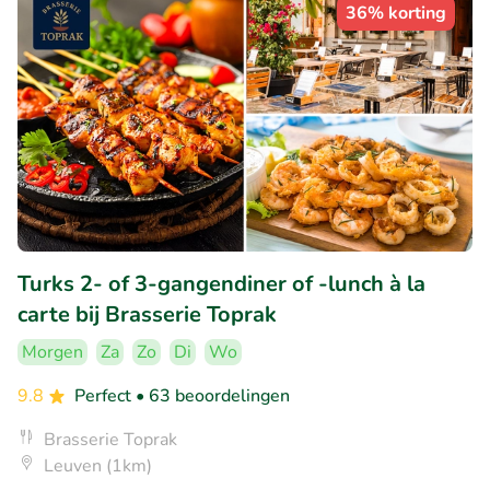
36% korting
Turks 2- of 3-gangendiner of -lunch à la
carte bij Brasserie Toprak
Morgen
Za
Zo
Di
Wo
9.8
Perfect
• 63 beoordelingen
Brasserie Toprak
Leuven (1km)