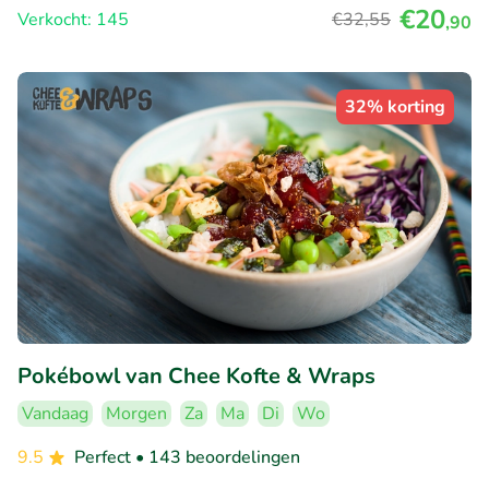
€20
Verkocht: 145
€32
,55
,90
32% korting
Pokébowl van Chee Kofte & Wraps
Vandaag
Morgen
Za
Ma
Di
Wo
9.5
Perfect
• 143 beoordelingen