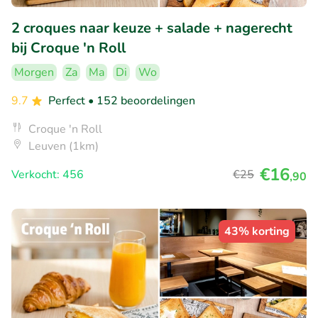
2 croques naar keuze + salade + nagerecht
bij Croque 'n Roll
Morgen
Za
Ma
Di
Wo
9.7
Perfect
• 152 beoordelingen
Croque 'n Roll
Leuven (1km)
€16
Verkocht: 456
€25
,90
43% korting