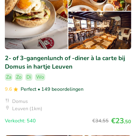
2- of 3-gangenlunch of -diner à la carte bij
Domus in hartje Leuven
Za
Zo
Di
Wo
9.6
Perfect
• 149 beoordelingen
Domus
Leuven (1km)
€23
Verkocht: 540
€34
,55
,50