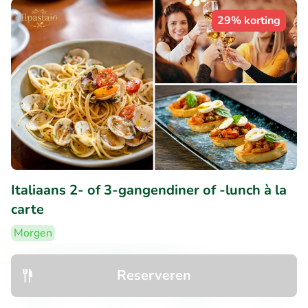
29% korting
Italiaans 2- of 3-gangendiner of -lunch à la
carte
Morgen
9.9
Perfect
• 33 beoordelingen
Reserveren
Il Pastaio
Ontdek
Zoeken
Boekingen
Menu
Kessel-Lo (1km)