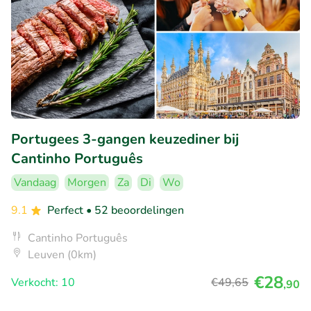
Portugees 3-gangen keuzediner bij
Cantinho Português
Vandaag
Morgen
Za
Di
Wo
9.1
Perfect
• 52 beoordelingen
Cantinho Português
Leuven (0km)
€28
Verkocht: 10
€49
,65
,90