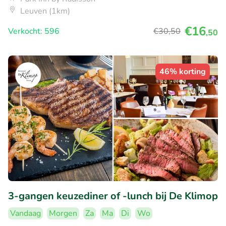
Leuven (1km)
€16
Verkocht: 596
€30
,50
,50
46% korting
3-gangen keuzediner of -lunch bij De Klimop
Vandaag
Morgen
Za
Ma
Di
Wo