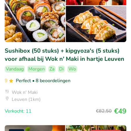
Sushibox (50 stuks) + kipgyoza's (5 stuks)
voor afhaal bij Wok n' Maki in hartje Leuven
Vandaag
Morgen
Za
Di
Wo
9
Perfect
• 8 beoordelingen
Wok n' Maki
Leuven (1km)
€49
Verkocht: 11
€82
,50