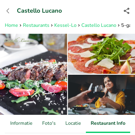
+31882050505
Castello Lucano
Bereikbaar tot 23:00 uur
Home
Restaurants
Kessel-Lo
Castello Lucano
5-gang
d
Informatie
Foto's
Locatie
Restaurant Info