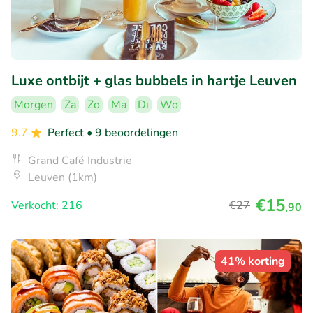
Luxe ontbijt + glas bubbels in hartje Leuven
Morgen
Za
Zo
Ma
Di
Wo
9.7
Perfect
• 9 beoordelingen
Grand Café Industrie
Leuven (1km)
€15
Verkocht: 216
€27
,90
41% korting