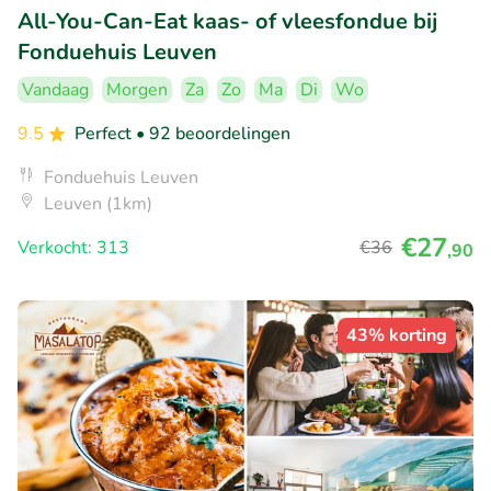
All-You-Can-Eat kaas- of vleesfondue bij
Fonduehuis Leuven
Vandaag
Morgen
Za
Zo
Ma
Di
Wo
9.5
Perfect
• 92 beoordelingen
Fonduehuis Leuven
Leuven (1km)
€27
Verkocht: 313
€36
,90
43% korting