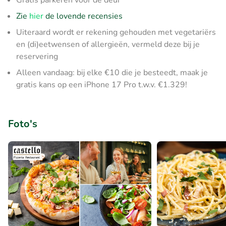
Gratis parkeren voor de deur
Zie
hier
de lovende recensies
Uiteraard wordt er rekening gehouden met vegetariërs
en (di)eetwensen of allergieën, vermeld deze bij je
reservering
Alleen vandaag: bij elke €10 die je besteedt, maak je
gratis kans op een iPhone 17 Pro t.w.v. €1.329!
Foto's