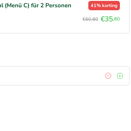
 (Menü C) für 2 Personen
41%
korting
€35
,80
€60,80