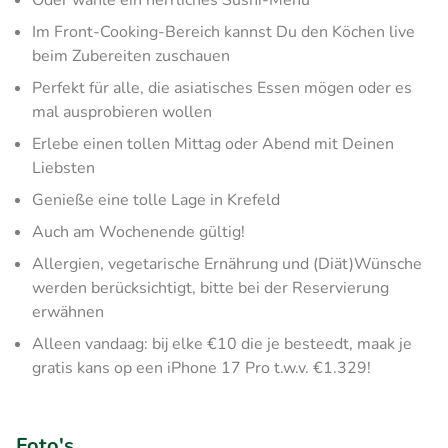
Oder wähle ein herrliches Sushi-Menü
Im Front-Cooking-Bereich kannst Du den Köchen live
beim Zubereiten zuschauen
Perfekt für alle, die asiatisches Essen mögen oder es
mal ausprobieren wollen
Erlebe einen tollen Mittag oder Abend mit Deinen
Liebsten
Genieße eine tolle Lage in Krefeld
Auch am Wochenende gültig!
Allergien, vegetarische Ernährung und (Diät)Wünsche
werden berücksichtigt, bitte bei der Reservierung
erwähnen
Alleen vandaag: bij elke €10 die je besteedt, maak je
gratis kans op een iPhone 17 Pro t.w.v. €1.329!
Foto's