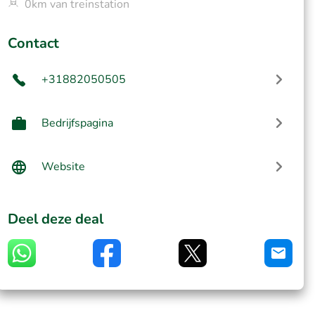
0km van treinstation
Contact
+31882050505
Bedrijfspagina
Website
Deel deze deal