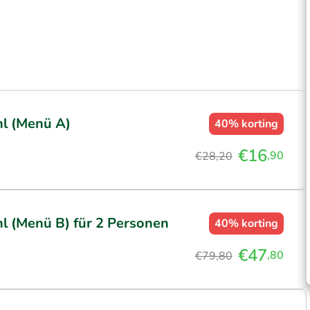
l (Menü A)
40%
korting
€16
,90
€28,20
 (Menü B) für 2 Personen
40%
korting
€47
,80
€79,80