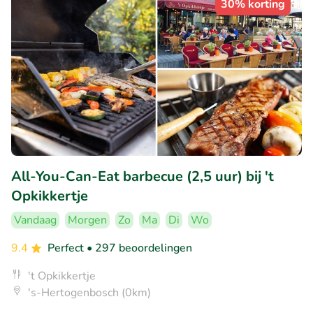
30% korting
All-You-Can-Eat barbecue (2,5 uur) bij 't
Opkikkertje
Vandaag
Morgen
Zo
Ma
Di
Wo
9.4
Perfect
• 297 beoordelingen
't Opkikkertje
's-Hertogenbosch (0km)