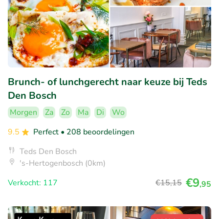
Brunch- of lunchgerecht naar keuze bij Teds
Den Bosch
Morgen
Za
Zo
Ma
Di
Wo
9.5
Perfect
• 208 beoordelingen
Teds Den Bosch
's-Hertogenbosch (0km)
€9
Verkocht: 117
€15
,15
,95