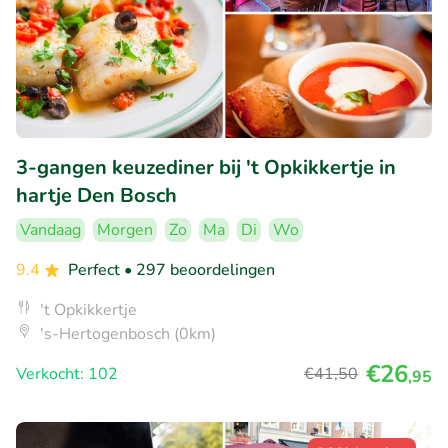
3-gangen keuzediner bij 't Opkikkertje in
hartje Den Bosch
Vandaag
Morgen
Zo
Ma
Di
Wo
9.4
Perfect
• 297 beoordelingen
't Opkikkertje
's-Hertogenbosch (0km)
€26
Verkocht: 102
€41
,50
,95