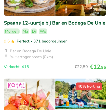
Spaans 12-uurtje bij Bar en Bodega De Unie
Morgen
Ma
Di
Wo
9.6
Perfect
• 371 beoordelingen
Bar en Bodega De Unie
's-Hertogenbosch (0km)
€12
Verkocht: 415
€22
,50
,95
40% korting