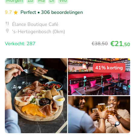
Morgen
Zo
Ma
Di
Wo
9.7
Perfect
• 306 beoordelingen
Élance Boutique Café
's-Hertogenbosch (0km)
€21
Verkocht: 287
€38
,50
,50
41% korting