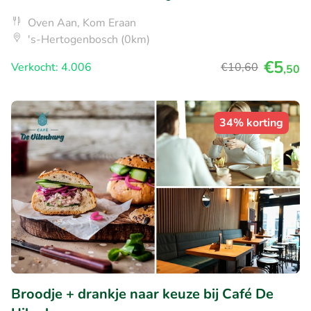
Oven Aan, Kom Eraan
's-Hertogenbosch (0km)
€5
Verkocht: 4.006
€10
,60
,50
34% korting
Broodje + drankje naar keuze bij Café De