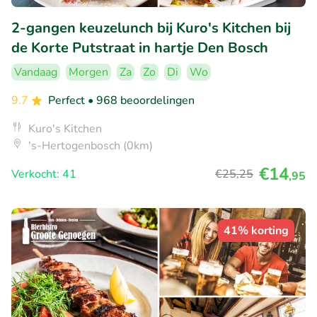
2-gangen keuzelunch bij Kuro's Kitchen bij
de Korte Putstraat in hartje Den Bosch
Vandaag
Morgen
Za
Zo
Di
Wo
9.7
Perfect
• 968 beoordelingen
Kuro's Kitchen
's-Hertogenbosch (0km)
€14
Verkocht: 41
€25
,25
,95
41% korting