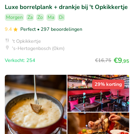
Luxe borrelplank + drankje bij 't Opkikkertje
Morgen
Za
Zo
Ma
Di
9.4
Perfect
• 297 beoordelingen
't Opkikkertje
's-Hertogenbosch (0km)
€9
Verkocht: 254
€16
,75
,95
29% korting