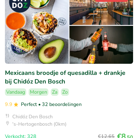
Mexicaans broodje of quesadilla + drankje
bij Chidóz Den Bosch
Vandaag
Morgen
Za
Zo
9.9
Perfect
• 32 beoordelingen
Chidóz Den Bosch
's-Hertogenbosch (0km)
€8
Verkocht: 328
€12
,65
,50