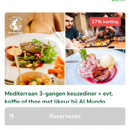
27% korting
Mediterraan 3-gangen keuzediner + evt.
koffie of thee met likeur bij Al Mundo
Vandaag
Morgen
Za
Zo
Di
Wo
Reserveren
Erg populaire deal
Ontdek
Zoeken
Boekingen
Menu