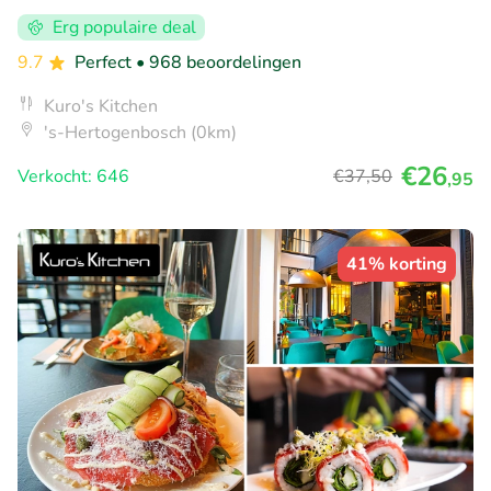
Erg populaire deal
9.7
Perfect
• 968 beoordelingen
Kuro's Kitchen
's-Hertogenbosch (0km)
€26
Verkocht: 646
€37
,50
,95
41% korting