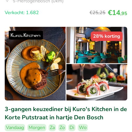
's-Hertogenbosch (0km)
€14
Verkocht: 1.682
€25
,25
,95
28% korting
3-gangen keuzediner bij Kuro's Kitchen in de
Korte Putstraat in hartje Den Bosch
Vandaag
Morgen
Za
Zo
Di
Wo