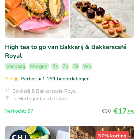
High tea to go van Bakkerij & Bakkerscafé
Royal
Vandaag
Morgen
Za
Zo
Di
Wo
9.3
Perfect
• 1.191 beoordelingen
Bakkerij & Bakkerscafé Royal
's-Hertogenbosch (0km)
€17
Verkocht: 67
€30
,95
37% korting