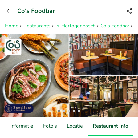
+31882050505
Co's Foodbar
Bereikbaar tot 23:00 uur
Home
Restaurants
's-Hertogenbosch
Co's Foodbar
5
d
Informatie
Foto's
Locatie
Restaurant Info