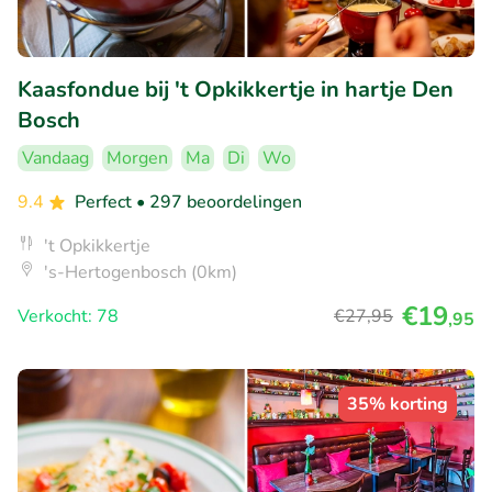
Kaasfondue bij 't Opkikkertje in hartje Den
Bosch
Vandaag
Morgen
Ma
Di
Wo
9.4
Perfect
• 297 beoordelingen
't Opkikkertje
's-Hertogenbosch (0km)
€19
Verkocht: 78
€27
,95
,95
35% korting