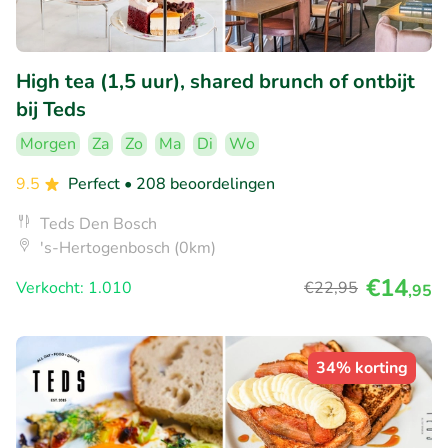
High tea (1,5 uur), shared brunch of ontbijt
bij Teds
Morgen
Za
Zo
Ma
Di
Wo
9.5
Perfect
• 208 beoordelingen
Teds Den Bosch
's-Hertogenbosch (0km)
€14
Verkocht: 1.010
€22
,95
,95
34% korting