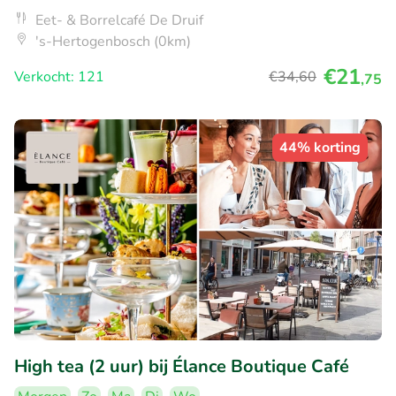
Eet- & Borrelcafé De Druif
's-Hertogenbosch (0km)
€21
Verkocht: 121
€34
,60
,75
44% korting
High tea (2 uur) bij Élance Boutique Café