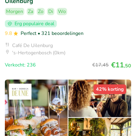
Uilenburg
Morgen
Za
Zo
Di
Wo
Erg populaire deal
9.8
Perfect
• 321 beoordelingen
Café De Uilenburg
's-Hertogenbosch (0km)
€11
Verkocht: 236
€17
,45
,50
42% korting