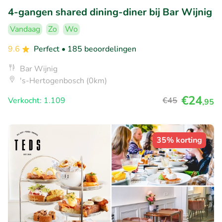
4-gangen shared dining-diner bij Bar Wijnig
Vandaag
Zo
Wo
9.6
Perfect
• 185 beoordelingen
Bar Wijnig
's-Hertogenbosch (0km)
€24
Verkocht: 1.109
€45
,95
35% korting