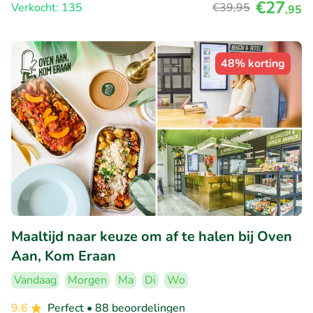
€27
Verkocht: 135
€39
,95
,95
48% korting
Maaltijd naar keuze om af te halen bij Oven
Aan, Kom Eraan
Vandaag
Morgen
Ma
Di
Wo
9.6
Perfect
• 88 beoordelingen