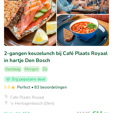
2-gangen keuzelunch bij Café Plaats Royaal
in hartje Den Bosch
Vandaag
Morgen
Zo
Erg populaire deal
9.8
Perfect
• 83 beoordelingen
Cafe Plaats Royaal
's-Hertogenbosch (0km)