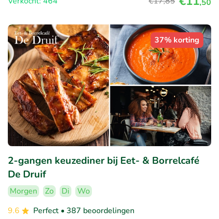
€11
Verkocht: 464
€17
,85
,50
37% korting
2-gangen keuzediner bij Eet- & Borrelcafé
De Druif
Morgen
Zo
Di
Wo
9.6
Perfect
• 387 beoordelingen