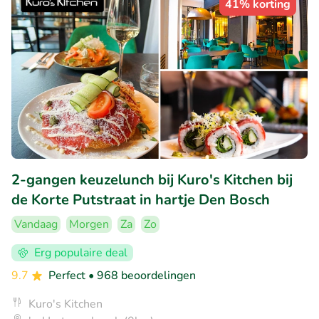
41% korting
2-gangen keuzelunch bij Kuro's Kitchen bij
de Korte Putstraat in hartje Den Bosch
Vandaag
Morgen
Za
Zo
Erg populaire deal
9.7
Perfect
• 968 beoordelingen
Kuro's Kitchen