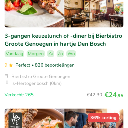
3-gangen keuzelunch of -diner bij Bierbistro
Groote Genoegen in hartje Den Bosch
Vandaag
Morgen
Za
Zo
Wo
9
Perfect
• 826 beoordelingen
Bierbistro Groote Genoegen
's-Hertogenbosch (0km)
€24
Verkocht: 265
€42
,30
,95
36% korting