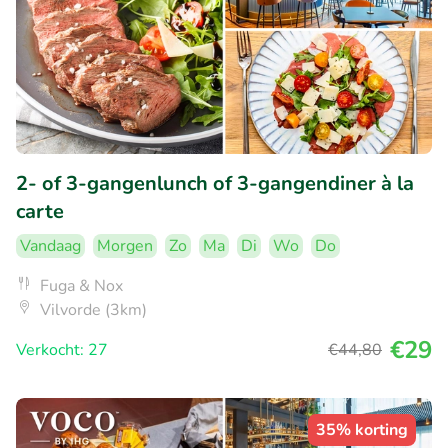
2- of 3-gangenlunch of 3-gangendiner à la
carte
Vandaag
Morgen
Zo
Ma
Di
Wo
Do
Fuga & Nox
Vilvorde (3km)
€29
Verkocht: 27
€44
,80
35% korting