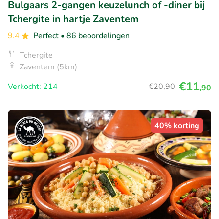
Bulgaars 2-gangen keuzelunch of -diner bij
Tchergite in hartje Zaventem
9.4
Perfect
• 86 beoordelingen
Tchergite
Zaventem (5km)
€11
Verkocht: 214
€20
,90
,90
40% korting