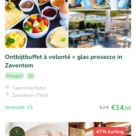
Ontbijtbuffet à volonté + glas prosecco in
Zaventem
Morgen
Zo
Taormina Hotel
Zaventem (7km)
€14
Verkocht: 33
€24
,50
47% korting