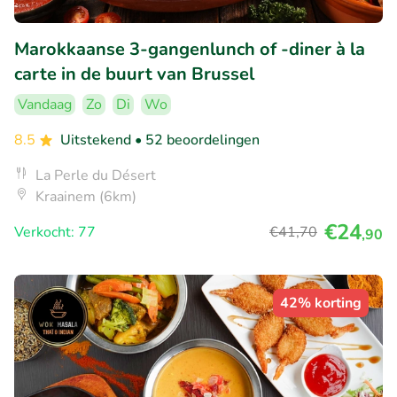
Marokkaanse 3-gangenlunch of -diner à la
carte in de buurt van Brussel
Vandaag
Zo
Di
Wo
8.5
Uitstekend
• 52 beoordelingen
La Perle du Désert
Kraainem (6km)
€24
Verkocht: 77
€41
,70
,90
42% korting