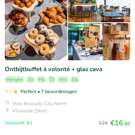
Ontbijtbuffet à volonté + glas cava
Morgen
Zo
Ma
Di
Wo
Do
9.2
Perfect
• 7 beoordelingen
Voco Brussels City North
Vilvoorde (3km)
€16
Verkocht: 81
€26
,90