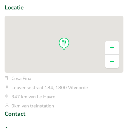
Locatie
Cosa Fina
Leuvensestraat 184, 1800 Vilvoorde
347 km van Le Havre
0km van treinstation
Contact