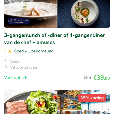
3-gangenlunch of -diner of 4-gangendiner
van de chef + amuses
7
Goed
• 1 beoordeling
Sapor
Vilvoorde (3km)
€39
Verkocht: 75
€65
,90
35% korting