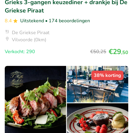
Grieks 3-gangen keuzediner + drankje bij De
Griekse Piraat
8.4
Uitstekend
• 174 beoordelingen
De Griekse Piraat
Vilvoorde (0km)
€29
Verkocht: 290
€50
,25
,50
38% korting