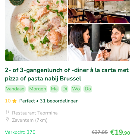
2- of 3-gangenlunch of -diner à la carte met
pizza of pasta nabij Brussel
Vandaag
Morgen
Ma
Di
Wo
Do
10
Perfect
• 31 beoordelingen
Restaurant Taormina
Zaventem (7km)
€19
Verkocht: 370
€37
,85
,90