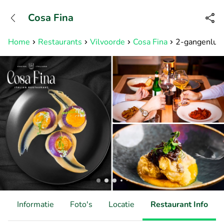
+31882050505
Cosa Fina
Bereikbaar tot 23:00 uur
Home
Restaurants
Vilvoorde
Cosa Fina
2-gangenlunch
d
Informatie
Foto's
Locatie
Restaurant Info