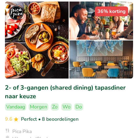
36% korting
2- of 3-gangen (shared dining) tapasdiner
naar keuze
Vandaag
Morgen
Zo
Wo
Do
9.6
Perfect
• 8 beoordelingen
Pica Pika