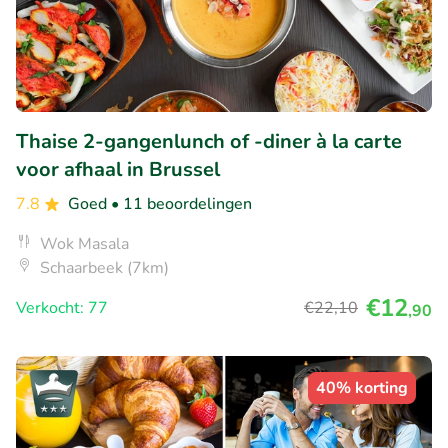
Thaise 2-gangenlunch of -diner à la carte
voor afhaal in Brussel
7.8
Goed
• 11 beoordelingen
Wok Masala
Schaarbeek (7km)
€12
Verkocht: 77
€22
,10
,90
40% korting