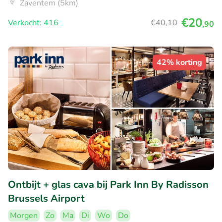
Zaventem (5km)
€20
Verkocht: 416
€40
,10
,90
42% korting
Ontbijt + glas cava bij Park Inn By Radisson
Brussels Airport
Morgen
Zo
Ma
Di
Wo
Do