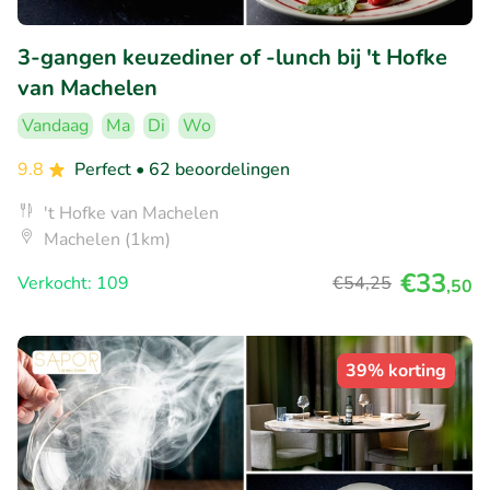
3-gangen keuzediner of -lunch bij 't Hofke
van Machelen
Vandaag
Ma
Di
Wo
9.8
Perfect
• 62 beoordelingen
't Hofke van Machelen
Machelen (1km)
€33
Verkocht: 109
€54
,25
,50
39% korting