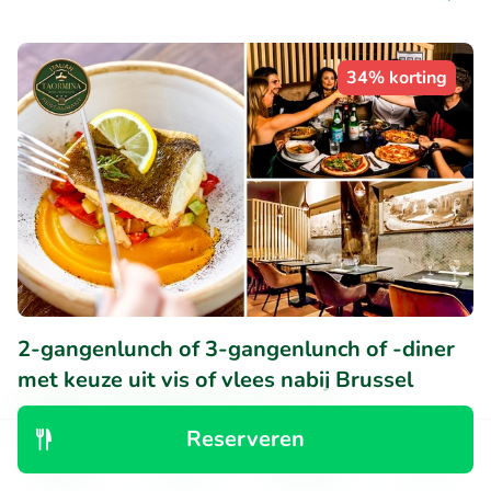
34% korting
2-gangenlunch of 3-gangenlunch of -diner
met keuze uit vis of vlees nabij Brussel
Vandaag
Morgen
Ma
Di
Wo
Do
Reserveren
10
Perfect
• 31 beoordelingen
Ontdek
Zoeken
Boekingen
Menu