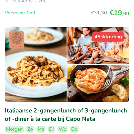
Vilvoorde (0km)
€19
Verkocht: 150
€31
,30
,90
45% korting
Italiaanse 2-gangenlunch of 3-gangenlunch
of -diner à la carte bij Capo Nata
Morgen
Zo
Ma
Di
Wo
Do