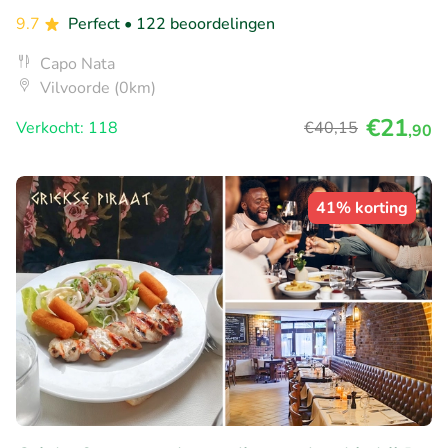
9.7
Perfect
• 122 beoordelingen
Capo Nata
Vilvoorde (0km)
€21
Verkocht: 118
€40
,15
,90
41% korting