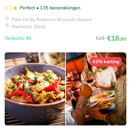
9.2
Perfect
• 135 beoordelingen
Park Inn By Radisson Brussels Airport
Machelen (5km)
€16
Verkocht: 45
€29
,90
43% korting