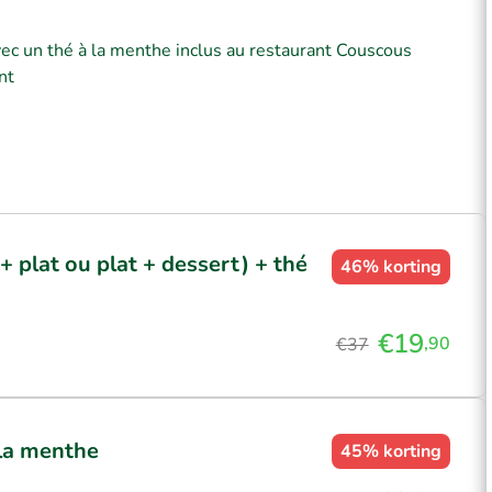
avec un thé à la menthe inclus au restaurant Couscous
nt
+ plat ou plat + dessert) + thé
46%
korting
€19
,90
€37
 la menthe
45%
korting