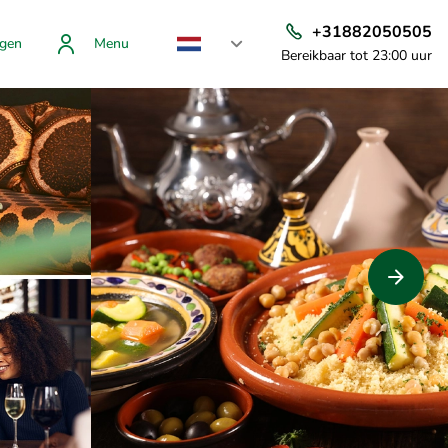
+31882050505
gen
Menu
Bereikbaar tot 23:00 uur