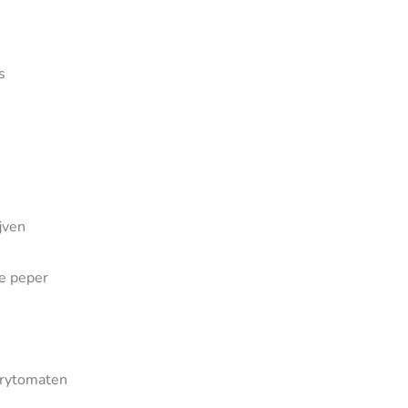
as
jven
e peper
rrytomaten