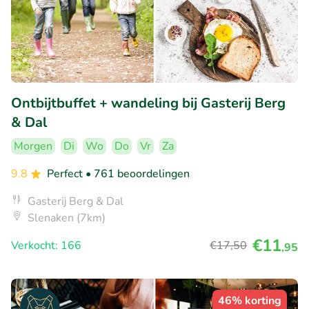
Ontbijtbuffet + wandeling bij Gasterij Berg
& Dal
Morgen
Di
Wo
Do
Vr
Za
9.8
Perfect
• 761 beoordelingen
Gasterij Berg & Dal
Slenaken (7km)
€11
Verkocht: 166
€17
,50
,95
46% korting