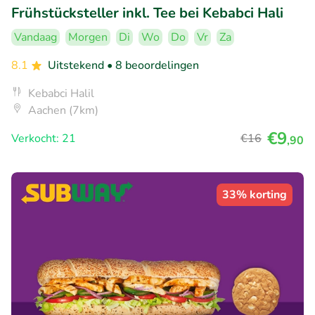
Frühstücksteller inkl. Tee bei Kebabci Hali
Vandaag
Morgen
Di
Wo
Do
Vr
Za
8.1
Uitstekend
• 8 beoordelingen
Kebabci Halil
Aachen (7km)
€9
Verkocht: 21
€16
,90
33% korting