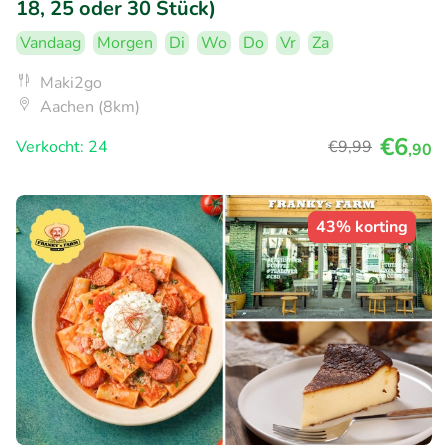
18, 25 oder 30 Stück)
Vandaag
Morgen
Di
Wo
Do
Vr
Za
Maki2go
Aachen (8km)
€6
Verkocht: 24
€9
,99
,90
43% korting