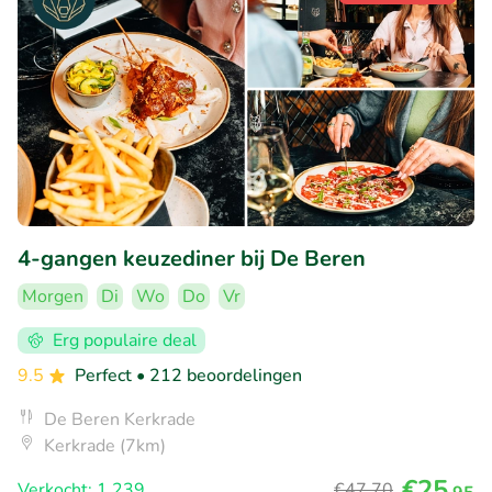
4-gangen keuzediner bij De Beren
Morgen
Di
Wo
Do
Vr
Erg populaire deal
9.5
Perfect
• 212 beoordelingen
De Beren Kerkrade
Kerkrade (7km)
€25
Verkocht: 1.239
€47
,70