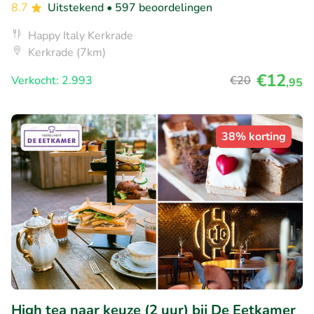
8.7
Uitstekend
• 597 beoordelingen
Happy Italy Kerkrade
Kerkrade (7km)
€12
Verkocht: 2.993
€20
,95
38% korting
High tea naar keuze (2 uur) bij De Eetkamer