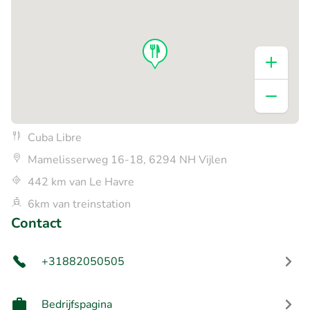
Cuba Libre
Mamelisserweg 16-18, 6294 NH Vijlen
442 km van Le Havre
6km van treinstation
Contact
+31882050505
Bedrijfspagina