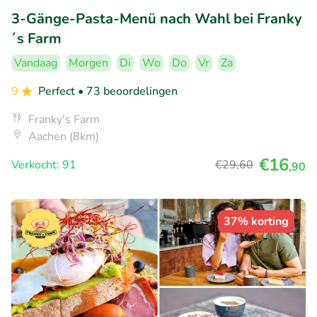
3-Gänge-Pasta-Menü nach Wahl bei Franky
´s Farm
Vandaag
Morgen
Di
Wo
Do
Vr
Za
9
Perfect
• 73 beoordelingen
Franky's Farm
Aachen (8km)
€16
Verkocht: 91
€29
,60
,90
37% korting