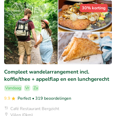
30% korting
Compleet wandelarrangement incl.
koffie/thee + appelflap en een lunchgerecht
Vandaag
Vr
Za
9.9
Perfect
• 319 beoordelingen
Café Restaurant Bergzicht
Vijlen (0km)