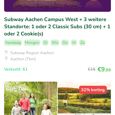
Subway Aachen Campus West + 3 weitere
Standorte: 1 oder 2 Classic Subs (30 cm) + 1
oder 2 Cookie(s)
Vandaag
Morgen
Di
Wo
Do
Vr
Za
Subway Region Aachen
Aachen (7km)
€9
Verkocht: 61
€15
,99
32% korting