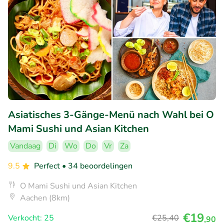
Asiatisches 3-Gänge-Menü nach Wahl bei O
Mami Sushi und Asian Kitchen
Vandaag
Di
Wo
Do
Vr
Za
9.5
Perfect
• 34 beoordelingen
O Mami Sushi und Asian Kitchen
Aachen (8km)
€19
Verkocht: 25
€25
,40
,90