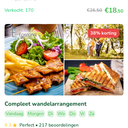
€18
Verkocht: 170
€26
,50
,50
38% korting
Compleet wandelarrangement
Vandaag
Morgen
Di
Wo
Do
Vr
Za
9.3
Perfect
• 217 beoordelingen