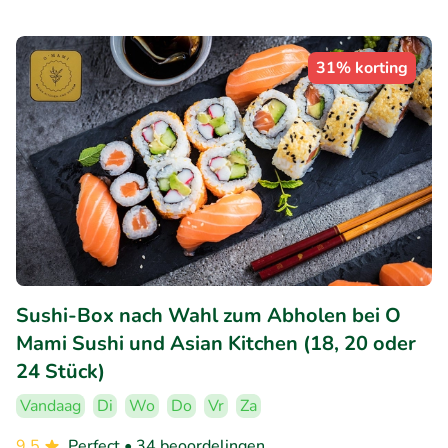
31% korting
Sushi-Box nach Wahl zum Abholen bei O
Mami Sushi und Asian Kitchen (18, 20 oder
24 Stück)
Vandaag
Di
Wo
Do
Vr
Za
9.5
Perfect
• 34 beoordelingen