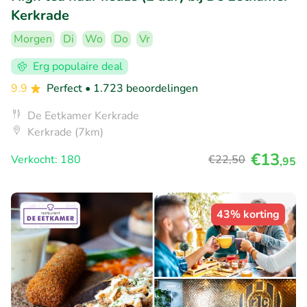
Kerkrade
Morgen
Di
Wo
Do
Vr
Erg populaire deal
9.9
Perfect
• 1.723 beoordelingen
De Eetkamer Kerkrade
Kerkrade (7km)
€13
Verkocht: 180
€22
,50
,95
43% korting