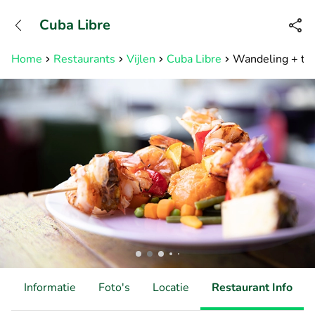
+31882050505
Cuba Libre
Bereikbaar tot 23:00 uur
Home
Restaurants
Vijlen
Cuba Libre
Wandeling + tap
d
Informatie
Foto's
Locatie
Restaurant Info