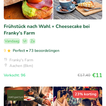
Frühstück nach Wahl + Cheesecake bei
Franky's Farm
Vandaag
Vr
Za
9
Perfect
• 73 beoordelingen
Franky's Farm
Aachen (8km)
€11
Verkocht: 96
€17
,40
23% korting