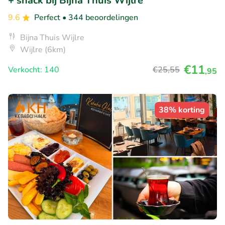
+ snack bij Bijna Thuis Wijlre
9.6
Perfect
• 344 beoordelingen
Bijna Thuis Wijlre
Wijlre (6km)
€11
Verkocht: 140
€25
,55
,95
38% korting