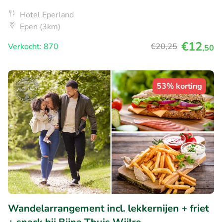
Hotel Eperland
Epen (3km)
€12
Verkocht: 870
€20
,25
,50
53% korting
Wandelarrangement incl. lekkernijen + friet