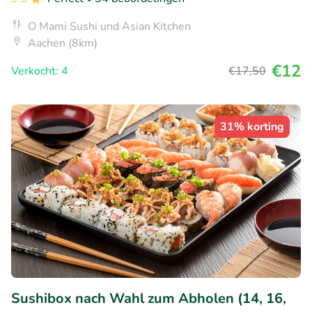
O Mami Sushi und Asian Kitchen
Aachen (8km)
€12
Verkocht: 4
€17
,50
31% korting
Sushibox nach Wahl zum Abholen (14, 16,