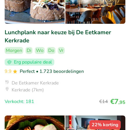
Lunchplank naar keuze bij De Eetkamer
Kerkrade
Morgen
Di
Wo
Do
Vr
Erg populaire deal
9.9
Perfect
• 1.723 beoordelingen
De Eetkamer Kerkrade
Kerkrade (7km)
€7
Verkocht: 181
€14
,95
22% korting