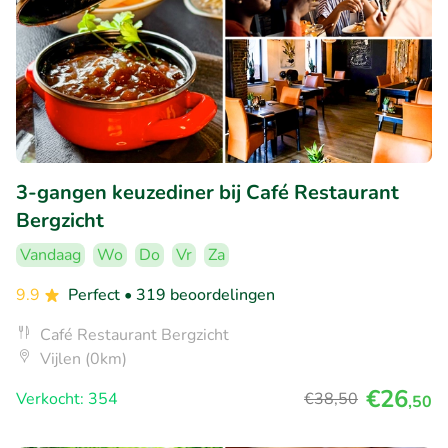
3-gangen keuzediner bij Café Restaurant
Bergzicht
Vandaag
Wo
Do
Vr
Za
9.9
Perfect
• 319 beoordelingen
Café Restaurant Bergzicht
Vijlen (0km)
€26
Verkocht: 354
€38
,50
,50