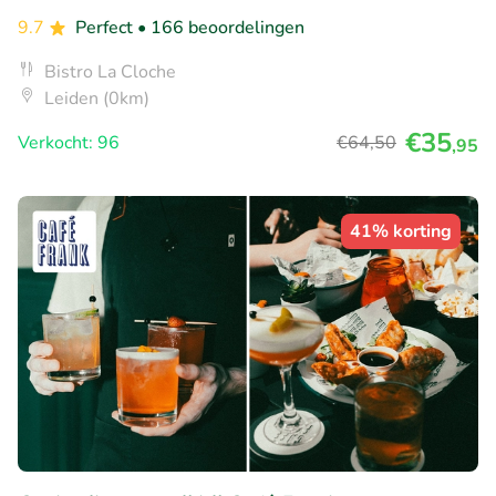
9.7
Perfect
• 166 beoordelingen
Bistro La Cloche
Leiden (0km)
€35
Verkocht: 96
€64
,50
,95
41% korting