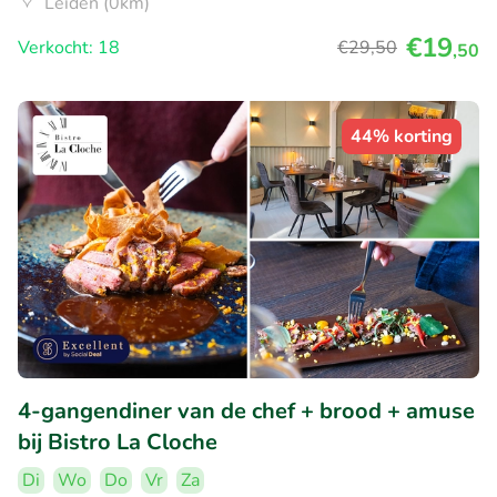
Leiden (0km)
€19
Verkocht: 18
€29
,50
,50
44% korting
4-gangendiner van de chef + brood + amuse
bij Bistro La Cloche
Di
Wo
Do
Vr
Za