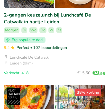
2-gangen keuzelunch bij Lunchcafé De
Catwalk in hartje Leiden
Morgen
Di
Wo
Do
Vr
Za
Erg populaire deal
9.4
Perfect
• 107 beoordelingen
Lunchcafé De Catwalk
Leiden (0km)
€9
Verkocht: 418
€15
,50
,95
38% korting