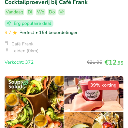
Cocktailproeverij bij Café Frank
Vandaag
Di
Wo
Do
Vr
Erg populaire deal
9.7
Perfect
• 154 beoordelingen
Café Frank
Leiden (0km)
€12
Verkocht: 372
€21
,95
,95
39% korting