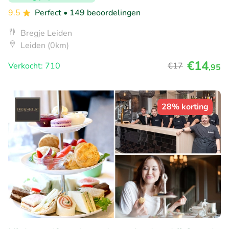
9.5
Perfect
• 149 beoordelingen
Bregje Leiden
Leiden (0km)
€14
Verkocht: 710
€17
,95
28% korting