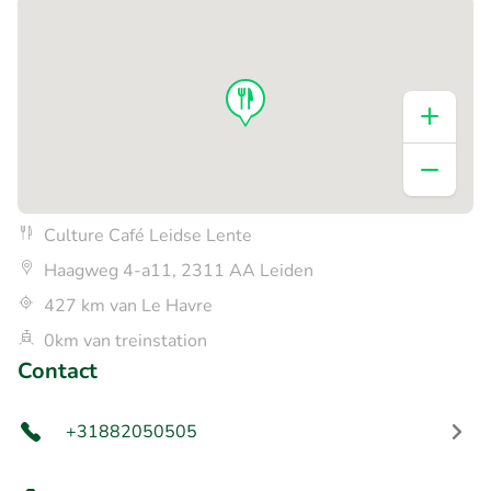
Culture Café Leidse Lente
Haagweg 4-a11, 2311 AA Leiden
427 km van Le Havre
0km van treinstation
Contact
+31882050505