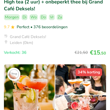
High tea (2 uur) + onbeperkt thee bij Grand
Café Deksels!
Morgen
Di
Wo
Do
Vr
Za
9.7
Perfect
• 376 beoordelingen
Grand Café Deksels!
Leiden (0km)
€15
Verkocht: 36
€21
,50
,50
34% korting