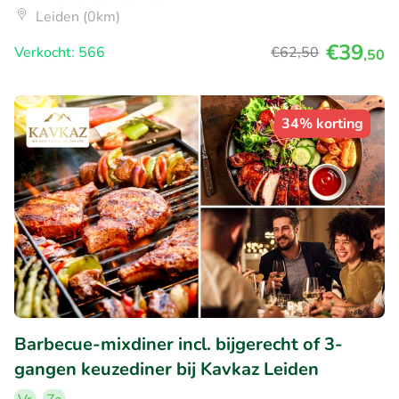
Leiden (0km)
€39
Verkocht: 566
€62
,50
,50
34% korting
Barbecue-mixdiner incl. bijgerecht of 3-
gangen keuzediner bij Kavkaz Leiden