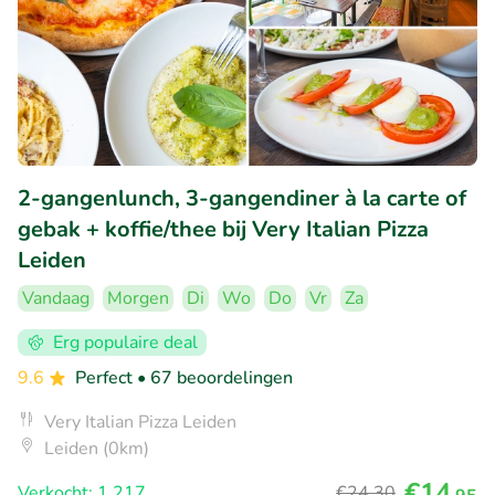
2-gangenlunch, 3-gangendiner à la carte of
gebak + koffie/thee bij Very Italian Pizza
Leiden
Vandaag
Morgen
Di
Wo
Do
Vr
Za
Erg populaire deal
9.6
Perfect
• 67 beoordelingen
Very Italian Pizza Leiden
Leiden (0km)
€14
Verkocht: 1.217
€24
,30