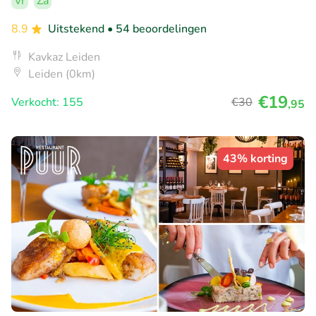
Vr
Za
8.9
Uitstekend
• 54 beoordelingen
Kavkaz Leiden
Leiden (0km)
€19
Verkocht: 155
€30
,95
43% korting