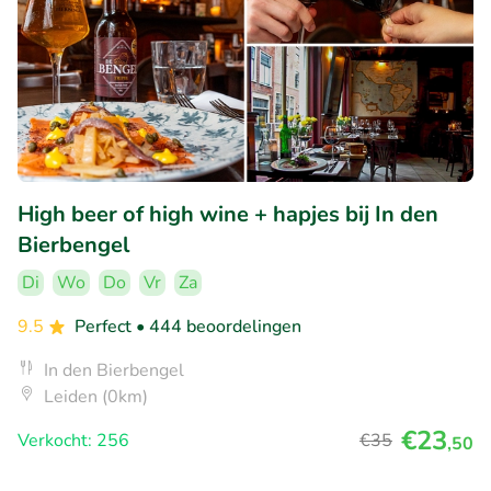
High beer of high wine + hapjes bij In den
Bierbengel
Di
Wo
Do
Vr
Za
9.5
Perfect
• 444 beoordelingen
In den Bierbengel
Leiden (0km)
€23
Verkocht: 256
€35
,50