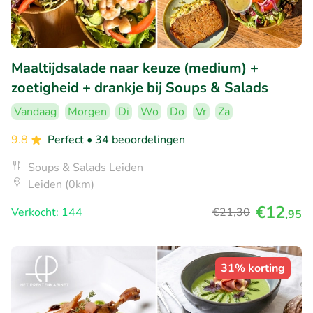
Maaltijdsalade naar keuze (medium) +
zoetigheid + drankje bij Soups & Salads
Vandaag
Morgen
Di
Wo
Do
Vr
Za
9.8
Perfect
• 34 beoordelingen
Soups & Salads Leiden
Leiden (0km)
€12
Verkocht: 144
€21
,30
,95
31% korting