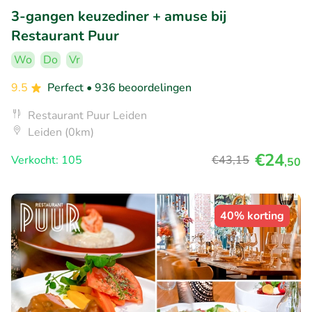
3-gangen keuzediner + amuse bij
Restaurant Puur
Wo
Do
Vr
9.5
Perfect
• 936 beoordelingen
Restaurant Puur Leiden
Leiden (0km)
€24
Verkocht: 105
€43
,15
,50
40% korting