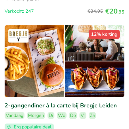
€20
Verkocht: 247
€34
,95
,95
12% korting
2-gangendiner à la carte bij Bregje Leiden
Vandaag
Morgen
Di
Wo
Do
Vr
Za
Erg populaire deal