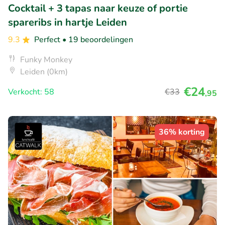
Cocktail + 3 tapas naar keuze of portie
spareribs in hartje Leiden
9.3
Perfect
• 19 beoordelingen
Funky Monkey
Leiden (0km)
€24
Verkocht: 58
€33
,95
36% korting