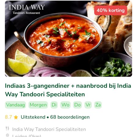
40% korting
Indiaas 3-gangendiner + naanbrood bij India
Way Tandoori Specialiteiten
Vandaag
Morgen
Di
Wo
Do
Vr
Za
8.7
Uitstekend
• 68 beoordelingen
India Way Tandoori Specialiteiten
Leiden (0km)