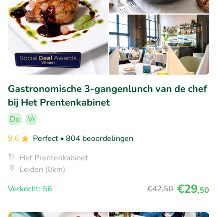
Gastronomische 3-gangenlunch van de chef
bij Het Prentenkabinet
Do
Vr
9.6
Perfect
• 804 beoordelingen
Het Prentenkabinet
Leiden (0km)
€29
Verkocht: 56
€42
,50
,50