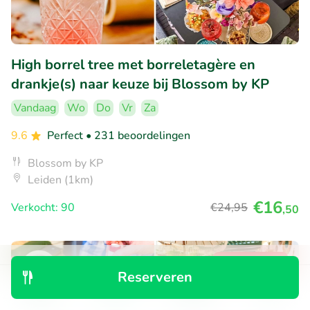
High borrel tree met borreletagère en
drankje(s) naar keuze bij Blossom by KP
Vandaag
Wo
Do
Vr
Za
9.6
Perfect
• 231 beoordelingen
Blossom by KP
Leiden (1km)
€16
Verkocht: 90
€24
,95
,50
37% korting
Reserveren
Ontdek
Zoeken
Boekingen
Menu