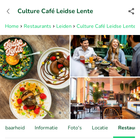
+31882050505
Culture Café Leidse Lente
Bereikbaar tot 23:00 uur
Home
Restaurants
Leiden
Culture Café Leidse Lente
hikbaarheid
Informatie
Foto's
Locatie
Restauran