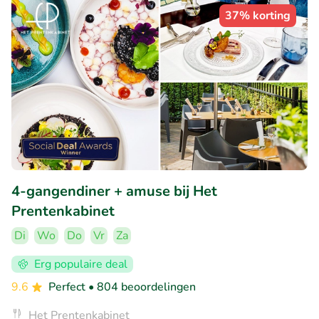
37% korting
4-gangendiner + amuse bij Het
Prentenkabinet
Di
Wo
Do
Vr
Za
Erg populaire deal
9.6
Perfect
• 804 beoordelingen
Het Prentenkabinet