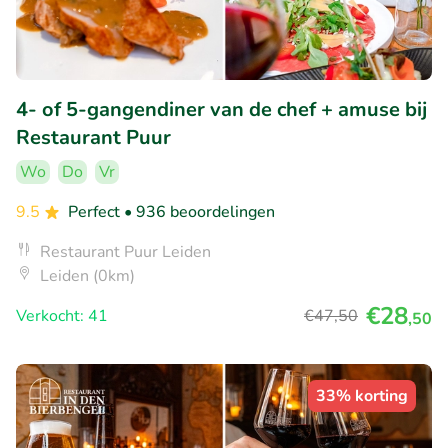
4- of 5-gangendiner van de chef + amuse bij
Restaurant Puur
Wo
Do
Vr
9.5
Perfect
• 936 beoordelingen
Restaurant Puur Leiden
Leiden (0km)
€28
Verkocht: 41
€47
,50
,50
33% korting