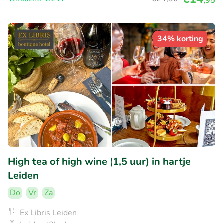
,95
34% korting
High tea of high wine (1,5 uur) in hartje
Leiden
Do
Vr
Za
Ex Libris Leiden