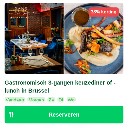
38% korting
Gastronomisch 3-gangen keuzediner of -
lunch in Brussel
Vandaag
Morgen
Za
Di
Wo
9.4
Perfect
• 27 beoordelingen
Reserveren
Ontdek
Zoeken
Boekingen
Menu
Sans Chi Chi