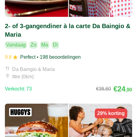
2- of 3-gangendiner à la carte Da Baingio &
Maria
Vandaag
Zo
Ma
Di
9.6
Perfect
• 198 beoordelingen
Da Baingio & Maria
Ittre (0km)
€24
Verkocht: 73
€38
,60
,90
29% korting