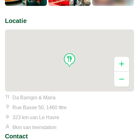
+1
Locatie
Da Baingio & Maria
Rue Basse 50, 1460 Ittre
323 km van Le Havre
6km van treinstation
Contact