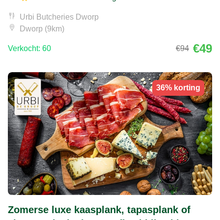
Urbi Butcheries Dworp
Dworp (9km)
€49
Verkocht: 60
€94
36% korting
Zomerse luxe kaasplank, tapasplank of