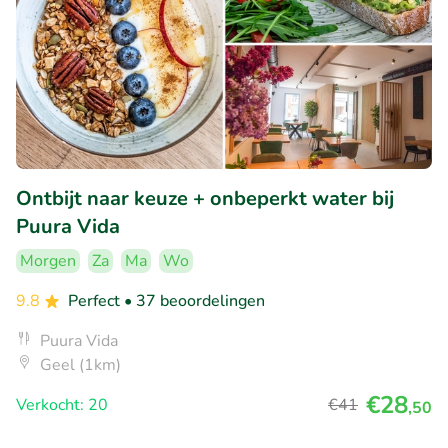
Ontbijt naar keuze + onbeperkt water bij
Puura Vida
Morgen
Za
Ma
Wo
9.8
Perfect
• 37 beoordelingen
Puura Vida
Geel (1km)
€28
Verkocht: 20
€41
,50