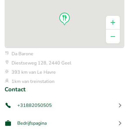
Da Barone
Diestseweg 128, 2440 Geel
393 km van Le Havre
1km van treinstation
Contact
+31882050505
Bedrijfspagina