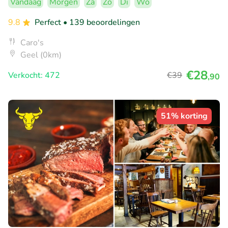
Vandaag
Morgen
Za
Zo
Di
Wo
9.8
Perfect
• 139 beoordelingen
Caro's
Geel (0km)
€28
Verkocht: 472
€39
,90
51% korting