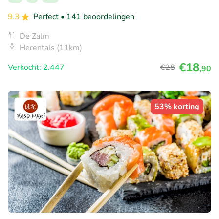
9.3
Perfect
• 141 beoordelingen
De Zalm
Herentals (11km)
€18
Verkocht: 2.447
€28
,90
53% korting