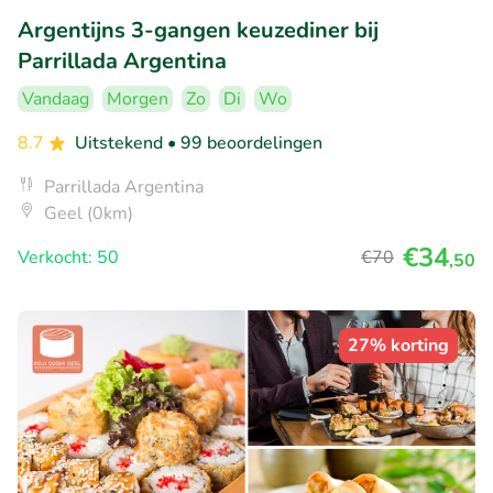
Argentijns 3-gangen keuzediner bij
Parrillada Argentina
Vandaag
Morgen
Zo
Di
Wo
8.7
Uitstekend
• 99 beoordelingen
Parrillada Argentina
Geel (0km)
€34
Verkocht: 50
€70
,50
27% korting