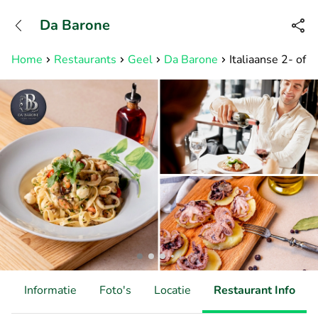
+31882050505
Da Barone
Bereikbaar tot 23:00 uur
Home
Restaurants
Geel
Da Barone
Italiaanse 2- of
d
Informatie
Foto's
Locatie
Restaurant Info