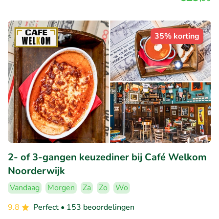
35% korting
2- of 3-gangen keuzediner bij Café Welkom
Noorderwijk
Vandaag
Morgen
Za
Zo
Wo
9.8
Perfect
• 153 beoordelingen