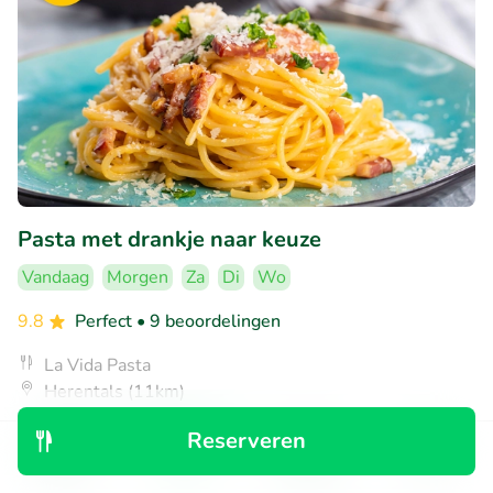
Pasta met drankje naar keuze
Vandaag
Morgen
Za
Di
Wo
9.8
Perfect
• 9 beoordelingen
La Vida Pasta
Herentals (11km)
€9
Verkocht: 196
€17
Reserveren
,90
Ontdek
Zoeken
Boekingen
Menu