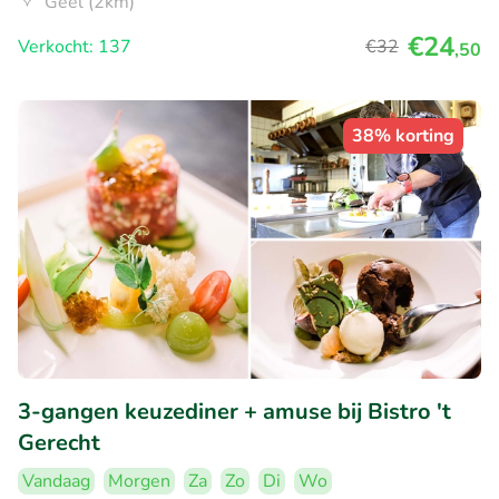
Geel (2km)
€24
Verkocht: 137
€32
,50
38% korting
3-gangen keuzediner + amuse bij Bistro 't
Gerecht
Vandaag
Morgen
Za
Zo
Di
Wo