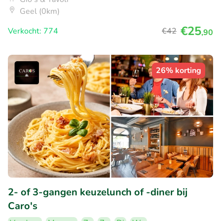
Geel (0km)
€25
Verkocht: 774
€42
,90
26% korting
2- of 3-gangen keuzelunch of -diner bij
Caro's