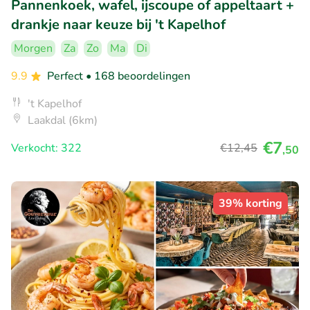
Pannenkoek, wafel, ijscoupe of appeltaart +
drankje naar keuze bij 't Kapelhof
Morgen
Za
Zo
Ma
Di
9.9
Perfect
• 168 beoordelingen
't Kapelhof
Laakdal (6km)
€7
Verkocht: 322
€12
,45
,50
39% korting