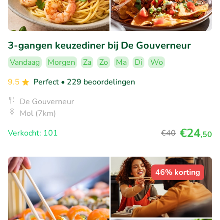
3-gangen keuzediner bij De Gouverneur
Vandaag
Morgen
Za
Zo
Ma
Di
Wo
9.5
Perfect
• 229 beoordelingen
De Gouverneur
Mol (7km)
€24
Verkocht: 101
€40
,50
46% korting