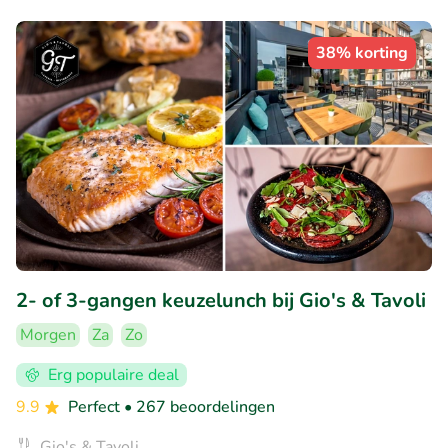
38% korting
2- of 3-gangen keuzelunch bij Gio's & Tavoli
Morgen
Za
Zo
Erg populaire deal
9.9
Perfect
• 267 beoordelingen
Gio's & Tavoli