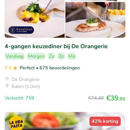
4-gangen keuzediner bij De Orangerie
Vandaag
Morgen
Za
Zo
Ma
9.8
Perfect
• 675 beoordelingen
De Orangerie
Balen (11km)
€39
Verkocht: 759
€74
,40
,90
42% korting