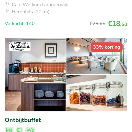
Café Welkom Noorderwijk
Herentals (10km)
€18
Verkocht: 140
€28
,65
,50
33% korting
Ontbijtbuffet
Ma
Di
Wo