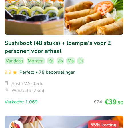
Sushiboot (48 stuks) + loempia's voor 2
personen voor afhaal
Vandaag
Morgen
Za
Zo
Ma
Di
9.9
Perfect
• 78 beoordelingen
Sushi Westerlo
Westerlo (7km)
€39
Verkocht: 1.069
€74
,90
55% korting