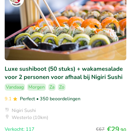
Luxe sushiboot (50 stuks) + wakamesalade
voor 2 personen voor afhaal bij Nigiri Sushi
Vandaag
Morgen
Za
Zo
9.1
Perfect
• 350 beoordelingen
Nigiri Sushi
Westerlo (10km)
€29
Verkocht: 117
€67
,90