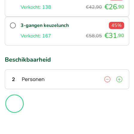
€26
,90
Verkocht: 138
€42,90
3-gangen keuzelunch
45%
€31
,90
Verkocht: 167
€58,05
Beschikbaarheid
2
Personen