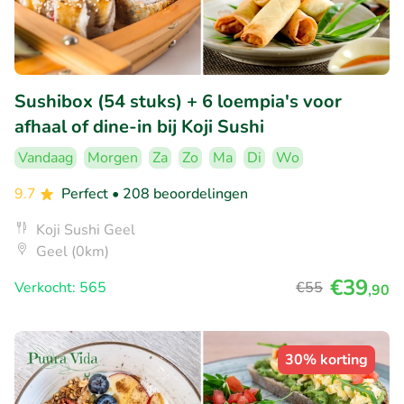
Sushibox (54 stuks) + 6 loempia's voor
afhaal of dine-in bij Koji Sushi
Vandaag
Morgen
Za
Zo
Ma
Di
Wo
9.7
Perfect
• 208 beoordelingen
Koji Sushi Geel
Geel (0km)
€39
Verkocht: 565
€55
,90
30% korting