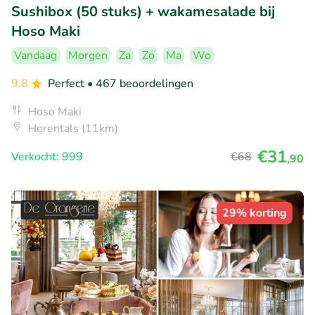
Sushibox (50 stuks) + wakamesalade bij
Hoso Maki
Vandaag
Morgen
Za
Zo
Ma
Wo
9.8
Perfect
• 467 beoordelingen
Hoso Maki
Herentals (11km)
€31
Verkocht: 999
€68
,90
29% korting