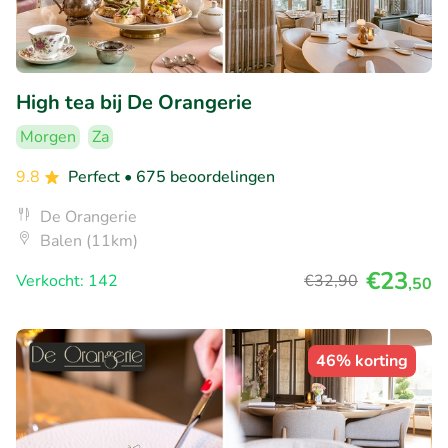
High tea bij De Orangerie
Morgen
Za
9.8
Perfect
• 675 beoordelingen
De Orangerie
Balen (11km)
€23
Verkocht: 142
€32
,90
,50
46% korting