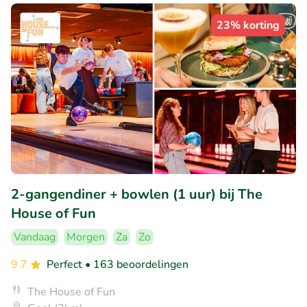
23% korting
2-gangendiner + bowlen (1 uur) bij The
House of Fun
Vandaag
Morgen
Za
Zo
9.7
Perfect
• 163 beoordelingen
The House of Fun