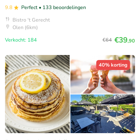
9.8
Perfect
• 133 beoordelingen
Bistro 't Gerecht
Olen (6km)
€39
Verkocht: 184
€64
,90
40% korting