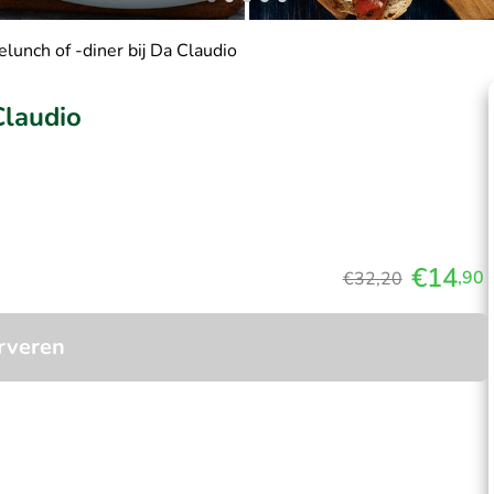
lunch of -diner bij Da Claudio
Claudio
€14
,90
€32,20
rveren