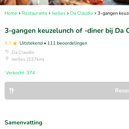
Home
Restaurants
Ixelles
Da Claudio
3-gangen keuze
3-gangen keuzelunch of -diner bij Da 
8.5
Uitstekend
• 111 beoordelingen
Da Claudio
Ixelles (337km)
Verkocht: 374
Rese
Samenvatting