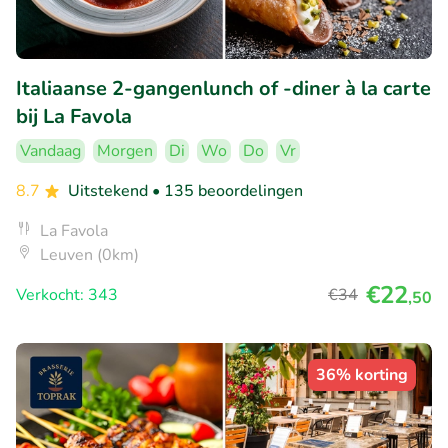
Italiaanse 2-gangenlunch of -diner à la carte
bij La Favola
Vandaag
Morgen
Di
Wo
Do
Vr
8.7
Uitstekend
• 135 beoordelingen
La Favola
Leuven (0km)
€22
Verkocht: 343
€34
,50
36% korting