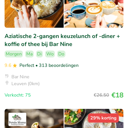
Aziatische 2-gangen keuzelunch of -diner +
koffie of thee bij Bar Nine
Morgen
Ma
Di
Wo
Do
9.6
Perfect
• 313 beoordelingen
Bar Nine
Leuven (0km)
€18
Verkocht: 75
€26
,50
29% korting