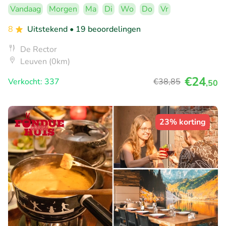
Vandaag
Morgen
Ma
Di
Wo
Do
Vr
8
Uitstekend
• 19 beoordelingen
De Rector
Leuven (0km)
€24
Verkocht: 337
€38
,85
,50
23% korting