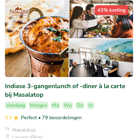
43% korting
Indiase 3-gangenlunch of -diner à la carte
bij Masalatop
Vandaag
Morgen
Ma
Wo
Do
Vr
9.5
Perfect
• 79 beoordelingen
Masalatop
Leuven (0km)