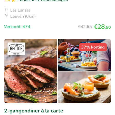
9.4
Perfect
• 52 beoordelingen
Las Lanzas
Leuven (0km)
€28
Verkocht: 474
€42
,65
,50
37% korting
2-gangendiner à la carte