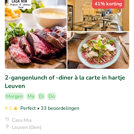
41% korting
2-gangenlunch of -diner à la carte in hartje
Leuven
Morgen
Ma
Di
Do
9.5
Perfect
• 33 beoordelingen
Casa Mia
Leuven (0km)