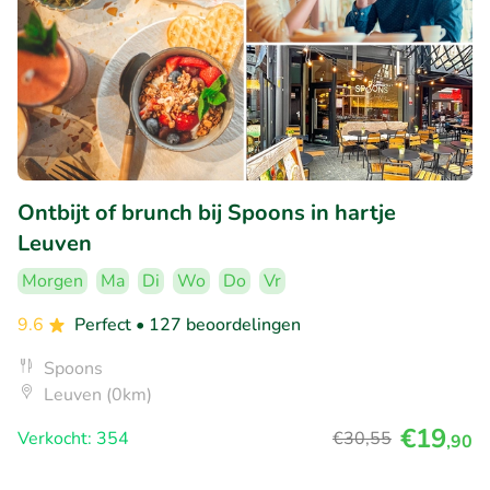
Ontbijt of brunch bij Spoons in hartje
Leuven
Morgen
Ma
Di
Wo
Do
Vr
9.6
Perfect
• 127 beoordelingen
Spoons
Leuven (0km)
€19
Verkocht: 354
€30
,55
,90