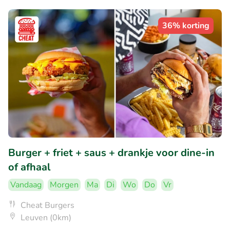
36% korting
Burger + friet + saus + drankje voor dine-in
of afhaal
Vandaag
Morgen
Ma
Di
Wo
Do
Vr
Cheat Burgers
Leuven (0km)