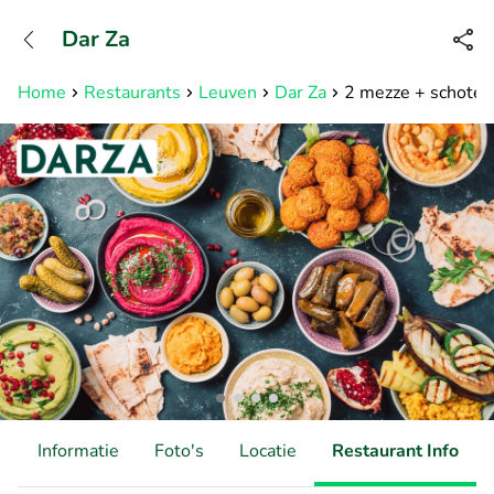
+31882050505
Dar Za
Bereikbaar tot 23:00 uur
Home
Restaurants
Leuven
Dar Za
2 mezze + schotel 
d
Informatie
Foto's
Locatie
Restaurant Info