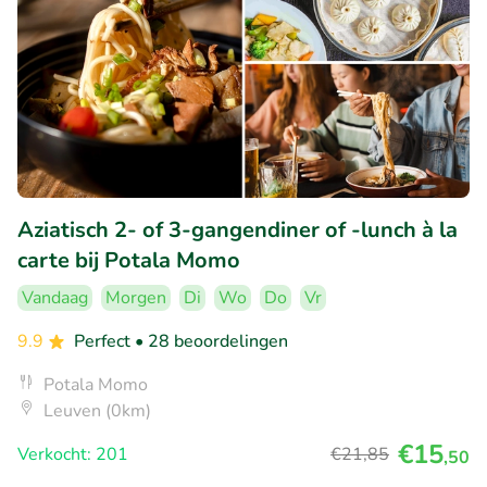
Aziatisch 2- of 3-gangendiner of -lunch à la
carte bij Potala Momo
Vandaag
Morgen
Di
Wo
Do
Vr
9.9
Perfect
• 28 beoordelingen
Potala Momo
Leuven (0km)
€15
Verkocht: 201
€21
,85
,50