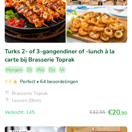
Turks 2- of 3-gangendiner of -lunch à la
carte bij Brasserie Toprak
Morgen
Di
Wo
Do
Vr
9.8
Perfect
• 64 beoordelingen
Brasserie Toprak
Leuven (0km)
€20
Verkocht: 145
€32
,55
,90