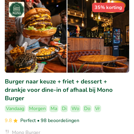
35% korting
Burger naar keuze + friet + dessert +
drankje voor dine-in of afhaal bij Mono
Burger
Vandaag
Morgen
Ma
Di
Wo
Do
Vr
9.8
Perfect
• 98 beoordelingen
Mono Burger