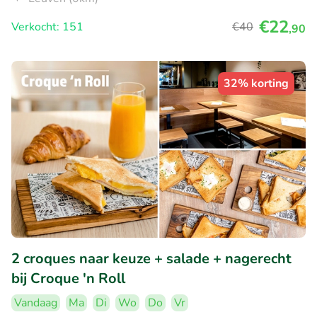
€22
Verkocht: 151
€40
,90
32% korting
2 croques naar keuze + salade + nagerecht
bij Croque 'n Roll
Vandaag
Ma
Di
Wo
Do
Vr