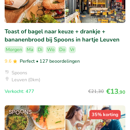
Toast of bagel naar keuze + drankje +
bananenbrood bij Spoons in hartje Leuven
Morgen
Ma
Di
Wo
Do
Vr
9.6
Perfect
• 127 beoordelingen
Spoons
Leuven (0km)
€13
Verkocht: 477
€21
,30
,90
35% korting