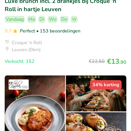
Luxe brunch incl. 2 drankjes bij Croque 'n
Roll in hartje Leuven
Vandaag
Ma
Di
Wo
Do
Vr
9.7
Perfect
• 153 beoordelingen
Croque 'n Roll
Leuven (0km)
€13
Verkocht: 152
€22
,50
,90
34% korting