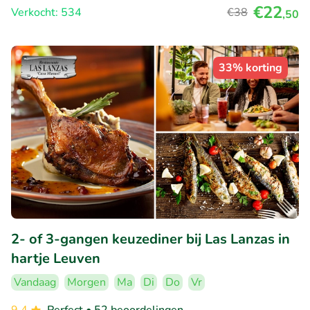
€22
Verkocht: 534
€38
,50
33% korting
2- of 3-gangen keuzediner bij Las Lanzas in
hartje Leuven
Vandaag
Morgen
Ma
Di
Do
Vr