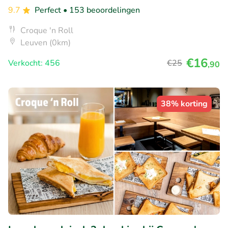
9.7
Perfect
• 153 beoordelingen
Croque 'n Roll
Leuven (0km)
€16
Verkocht: 456
€25
,90
38% korting