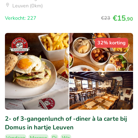
Leuven (0km)
€15
Verkocht: 227
€23
,90
32% korting
2- of 3-gangenlunch of -diner à la carte bij
Domus in hartje Leuven