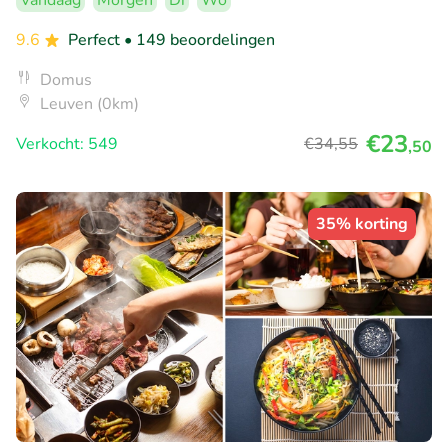
Vandaag
Morgen
Di
Wo
9.6
Perfect
• 149 beoordelingen
Domus
Leuven (0km)
€23
Verkocht: 549
€34
,55
,50
35% korting