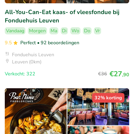
All-You-Can-Eat kaas- of vleesfondue bij
Fonduehuis Leuven
Vandaag
Morgen
Ma
Di
Wo
Do
Vr
9.5
Perfect
• 92 beoordelingen
Fonduehuis Leuven
Leuven (0km)
€27
Verkocht: 322
€36
,90
32% korting