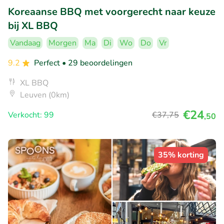
Koreaanse BBQ met voorgerecht naar keuze
bij XL BBQ
Vandaag
Morgen
Ma
Di
Wo
Do
Vr
9.2
Perfect
• 29 beoordelingen
XL BBQ
Leuven (0km)
€24
Verkocht: 99
€37
,75
,50
35% korting