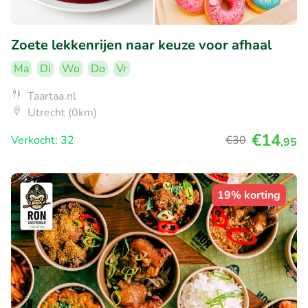
Zoete lekkenrijen naar keuze voor afhaal
Ma
Di
Wo
Do
Vr
Taartaa.nl
Utrecht (0km)
€14
Verkocht: 32
€30
,95
19% korting