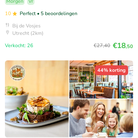
Morgen
Vr
10
Perfect
• 5 beoordelingen
Bij de Vosjes
Utrecht (2km)
€18
Verkocht: 26
€27
,40
,50
44% korting