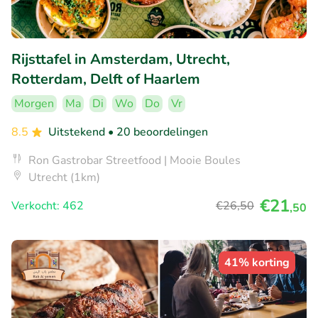
Rijsttafel in Amsterdam, Utrecht,
Rotterdam, Delft of Haarlem
Morgen
Ma
Di
Wo
Do
Vr
8.5
Uitstekend
• 20 beoordelingen
Ron Gastrobar Streetfood | Mooie Boules
Utrecht (1km)
€21
Verkocht: 462
€26
,50
,50
41% korting