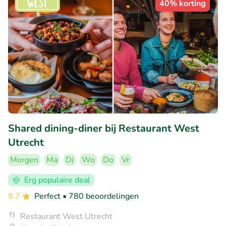
40% korting
Shared dining-diner bij Restaurant West
Utrecht
Morgen
Ma
Di
Wo
Do
Vr
Erg populaire deal
9.7
Perfect
• 780 beoordelingen
Restaurant West Utrecht