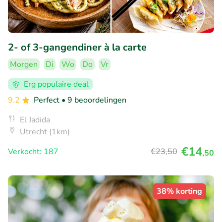
2- of 3-gangendiner à la carte
Morgen
Di
Wo
Do
Vr
Erg populaire deal
9.2
Perfect
• 9 beoordelingen
El Jadida
Utrecht (1km)
€14
Verkocht: 187
€23
,50
,50
38% korting