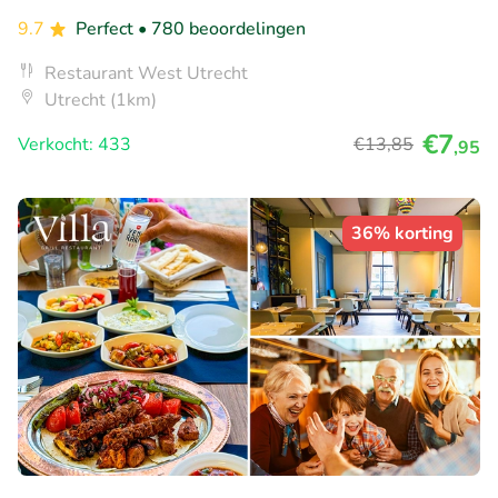
9.7
Perfect
• 780 beoordelingen
Restaurant West Utrecht
Utrecht (1km)
€7
Verkocht: 433
€13
,85
,95
36% korting