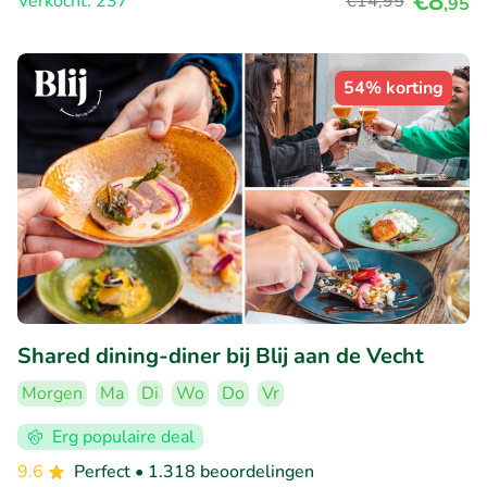
€8
Verkocht: 237
€14
,95
,95
54% korting
Shared dining-diner bij Blij aan de Vecht
Morgen
Ma
Di
Wo
Do
Vr
Erg populaire deal
9.6
Perfect
• 1.318 beoordelingen