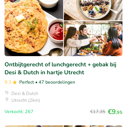
Ontbijtgerecht of lunchgerecht + gebak bij
Desi & Dutch in hartje Utrecht
9.3
Perfect
• 47 beoordelingen
Desi & Dutch
Utrecht (2km)
€9
Verkocht: 267
€17
,35
,95