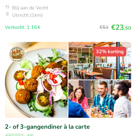
Blij aan de Vecht
Utrecht (1km)
€23
Verkocht: 1.164
€51
,50
32% korting
2- of 3-gangendiner à la carte