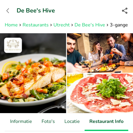
+31882050505
De Bee's Hive
Bereikbaar tot 23:00 uur
Home
Restaurants
Utrecht
De Bee's Hive
3-gangendi
d
Informatie
Foto's
Locatie
Restaurant Info