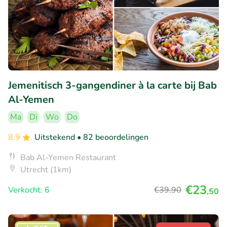
Jemenitisch 3-gangendiner à la carte bij Bab
Al-Yemen
Ma
Di
Wo
Do
8.9
Uitstekend
• 82 beoordelingen
Bab Al-Yemen Restaurant
Utrecht (1km)
€23
Verkocht: 6
€39
,90
,50