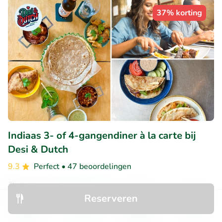
37% korting
Indiaas 3- of 4-gangendiner à la carte bij
Desi & Dutch
9.3
Perfect
• 47 beoordelingen
Desi & Dutch
Reserveren
Utrecht (2km)
Ontdek
Zoeken
Boekingen
Menu
€18
Verkocht: 61
€29
,35
,50