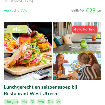
Utrecht (1km)
€23
Verkocht: 776
€39
,40
,50
43% korting
Lunchgerecht en seizoenssoep bij
Restaurant West Utrecht
Morgen
Ma
Di
Wo
Do
Vr