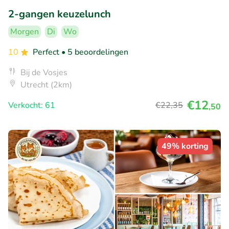
2-gangen keuzelunch
Morgen
Di
Wo
10
Perfect
• 5 beoordelingen
Bij de Vosjes
Utrecht (2km)
€12
Verkocht: 61
€22
,35
,50
49% korting