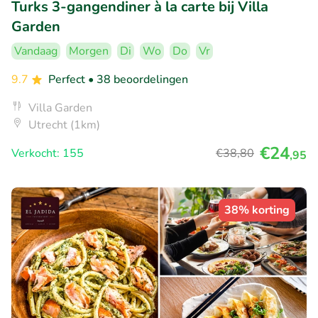
Turks 3-gangendiner à la carte bij Villa
Garden
Vandaag
Morgen
Di
Wo
Do
Vr
9.7
Perfect
• 38 beoordelingen
Villa Garden
Utrecht (1km)
€24
Verkocht: 155
€38
,80
,95
38% korting