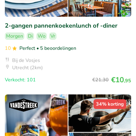
2-gangen pannenkoekenlunch of -diner
Morgen
Di
Wo
Vr
10
Perfect
• 5 beoordelingen
Bij de Vosjes
Utrecht (2km)
€10
Verkocht: 101
€21
,30
,95
34% korting