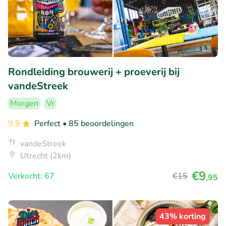
Rondleiding brouwerij + proeverij bij
vandeStreek
Morgen
Vr
9.8
Perfect
• 85 beoordelingen
vandeStreek
Utrecht (2km)
€9
Verkocht: 67
€15
,95
43% korting