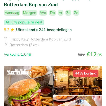
Rotterdam Kop van Zuid
Vandaag
Morgen
Wo
Do
Vr
Za
Zo
Erg populaire deal
8.2
Uitstekend
• 241 beoordelingen
Happy Italy Rotterdam Kop van Zuid
Rotterdam (2km)
€12
Verkocht: 1.048
€20
,95
44% korting