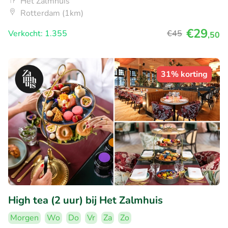
Het Zalmhuis
Rotterdam (1km)
€29
Verkocht: 1.355
€45
,50
31% korting
High tea (2 uur) bij Het Zalmhuis
Morgen
Wo
Do
Vr
Za
Zo