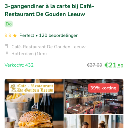
3-gangendiner à la carte bij Café-
Restaurant De Gouden Leeuw
Do
9.9
Perfect
• 120 beoordelingen
Café-Restaurant De Gouden Leeuw
Rotterdam (1km)
€21
Verkocht: 432
€37
,60
,50
39% korting