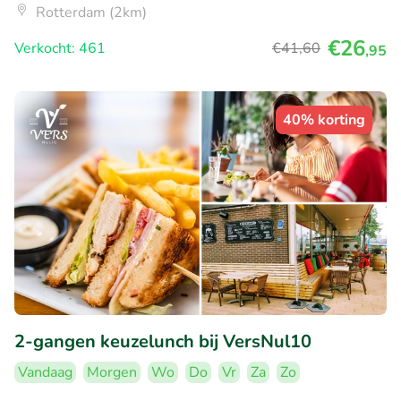
Rotterdam (2km)
€26
Verkocht: 461
€41
,60
,95
40% korting
2-gangen keuzelunch bij VersNul10
Vandaag
Morgen
Wo
Do
Vr
Za
Zo