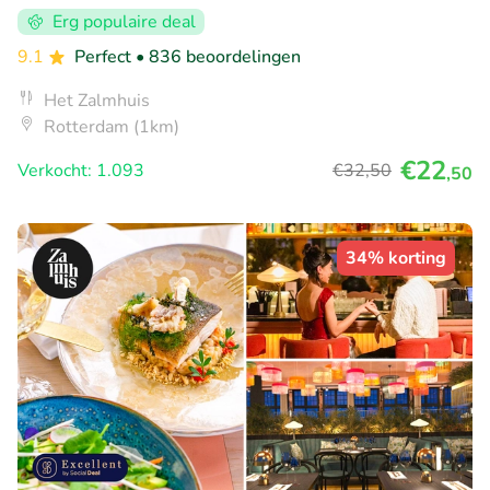
Erg populaire deal
9.1
Perfect
• 836 beoordelingen
Het Zalmhuis
Rotterdam (1km)
€22
Verkocht: 1.093
€32
,50
,50
34% korting