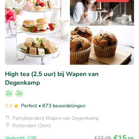
High tea (2,5 uur) bij Wapen van
Degenkamp
Za
Zo
9.8
Perfect
• 873 beoordelingen
Partyboerderij Wapen van Degenkamp
Rotterdam (2km)
€15
Verkocht: 106
€27
,25
,95