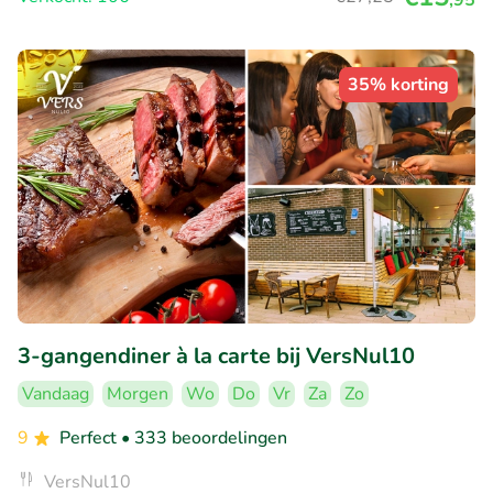
35% korting
3-gangendiner à la carte bij VersNul10
Vandaag
Morgen
Wo
Do
Vr
Za
Zo
9
Perfect
• 333 beoordelingen
VersNul10