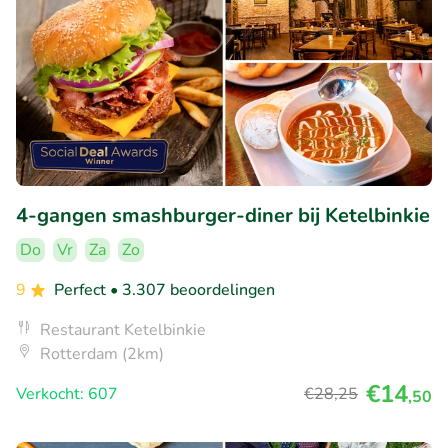
4-gangen smashburger-diner bij Ketelbinkie
Do
Vr
Za
Zo
9
Perfect
• 3.307 beoordelingen
Restaurant Ketelbinkie
Rotterdam (2km)
€14
Verkocht: 607
€28
,25
,50