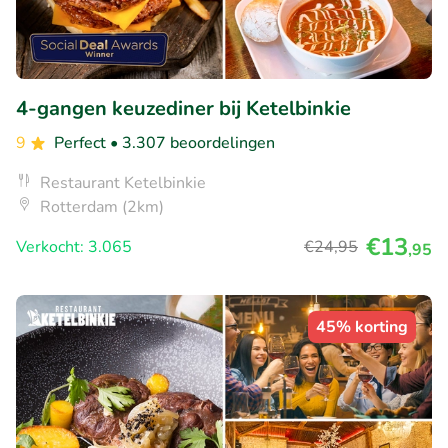
4-gangen keuzediner bij Ketelbinkie
9
Perfect
• 3.307 beoordelingen
Restaurant Ketelbinkie
Rotterdam (2km)
€13
Verkocht: 3.065
€24
,95
,95
45% korting