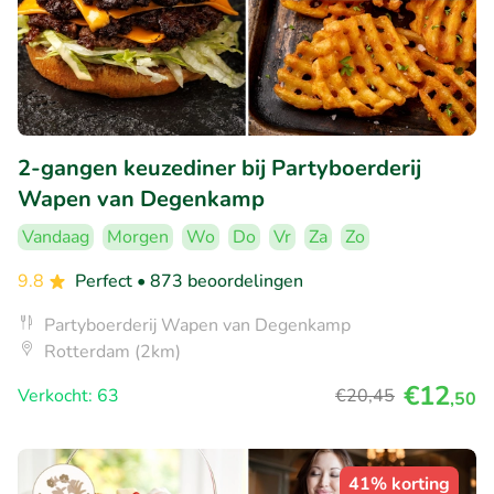
2-gangen keuzediner bij Partyboerderij
Wapen van Degenkamp
Vandaag
Morgen
Wo
Do
Vr
Za
Zo
9.8
Perfect
• 873 beoordelingen
Partyboerderij Wapen van Degenkamp
Rotterdam (2km)
€12
Verkocht: 63
€20
,45
,50
41% korting