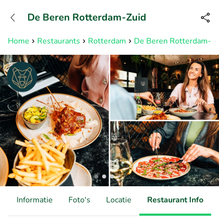
+31882050505
De Beren Rotterdam-Zuid
Bereikbaar tot 23:00 uur
Home
Restaurants
Rotterdam
De Beren Rotterdam-Zu
d
Informatie
Foto's
Locatie
Restaurant Info