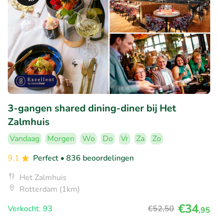
3-gangen shared dining-diner bij Het
Zalmhuis
Vandaag
Morgen
Wo
Do
Vr
Za
Zo
9.1
Perfect
• 836 beoordelingen
Het Zalmhuis
Rotterdam (1km)
€34
Verkocht: 93
€52
,50
,95