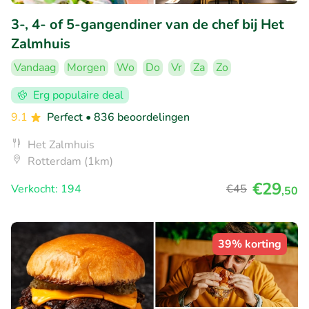
3-, 4- of 5-gangendiner van de chef bij Het
Zalmhuis
Vandaag
Morgen
Wo
Do
Vr
Za
Zo
Erg populaire deal
9.1
Perfect
• 836 beoordelingen
Het Zalmhuis
Rotterdam (1km)
€29
Verkocht: 194
€45
,50
39% korting