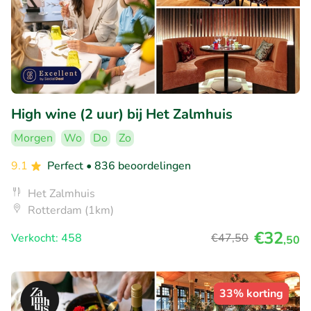
High wine (2 uur) bij Het Zalmhuis
Morgen
Wo
Do
Zo
9.1
Perfect
• 836 beoordelingen
Het Zalmhuis
Rotterdam (1km)
€32
Verkocht: 458
€47
,50
,50
33% korting