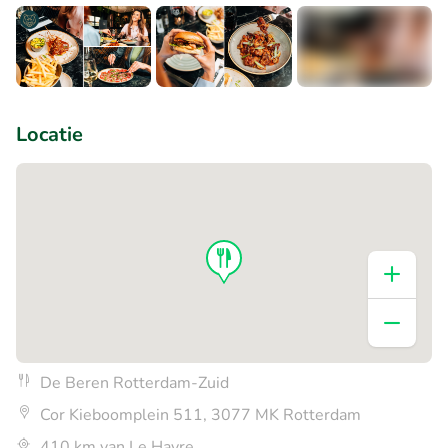
+5
Locatie
De Beren Rotterdam-Zuid
Cor Kieboomplein 511, 3077 MK Rotterdam
410 km van Le Havre