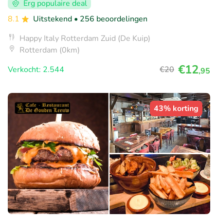
Erg populaire deal
8.1
Uitstekend
• 256 beoordelingen
Happy Italy Rotterdam Zuid (De Kuip)
Rotterdam (0km)
€12
Verkocht: 2.544
€20
,95
43% korting