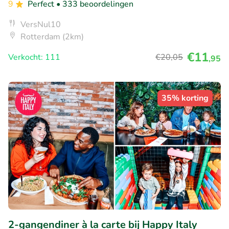
9
Perfect
• 333 beoordelingen
VersNul10
Rotterdam (2km)
€11
Verkocht: 111
€20
,05
,95
35% korting
2-gangendiner à la carte bij Happy Italy