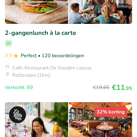
2-gangenlunch à la carte
Vr
9.9
Perfect
• 120 beoordelingen
Café-Restaurant De Gouden Leeuw
Rotterdam (1km)
€11
Verkocht: 69
€19
,65
,95
32% korting