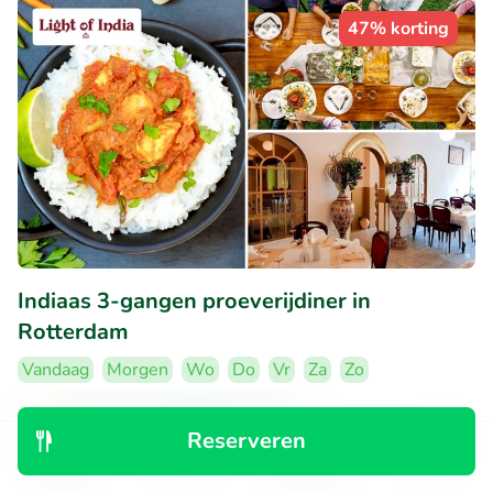
47% korting
Indiaas 3-gangen proeverijdiner in
Rotterdam
Vandaag
Morgen
Wo
Do
Vr
Za
Zo
9.5
Perfect
• 17 beoordelingen
Reserveren
Light of India Rotterdam
Ontdek
Zoeken
Boekingen
Menu
Rotterdam (3km)