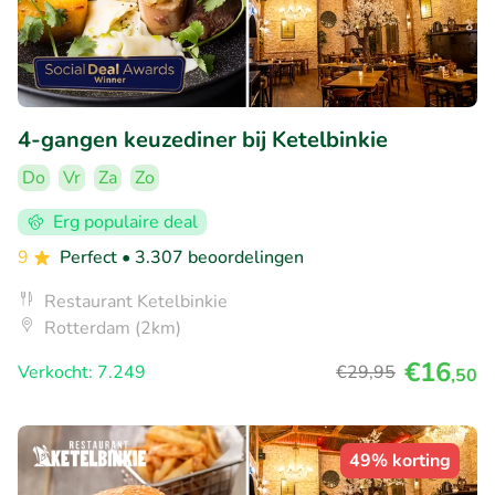
4-gangen keuzediner bij Ketelbinkie
Do
Vr
Za
Zo
Erg populaire deal
9
Perfect
• 3.307 beoordelingen
Restaurant Ketelbinkie
Rotterdam (2km)
€16
Verkocht: 7.249
€29
,95
,50
49% korting