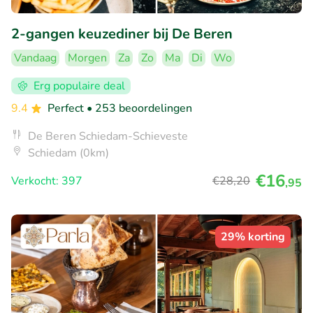
2-gangen keuzediner bij De Beren
Vandaag
Morgen
Za
Zo
Ma
Di
Wo
Erg populaire deal
9.4
Perfect
• 253 beoordelingen
De Beren Schiedam-Schieveste
Schiedam (0km)
€16
Verkocht: 397
€28
,20
,95
29% korting