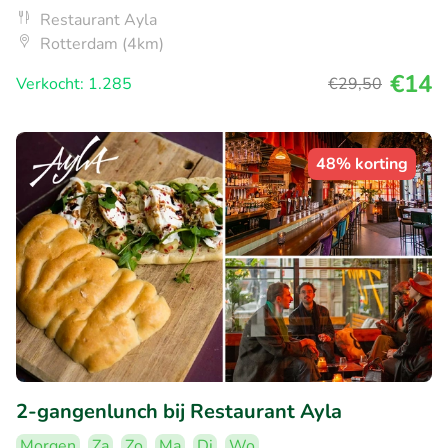
Restaurant Ayla
Rotterdam (4km)
€14
Verkocht: 1.285
€29
,50
48% korting
2-gangenlunch bij Restaurant Ayla
Morgen
Za
Zo
Ma
Di
Wo