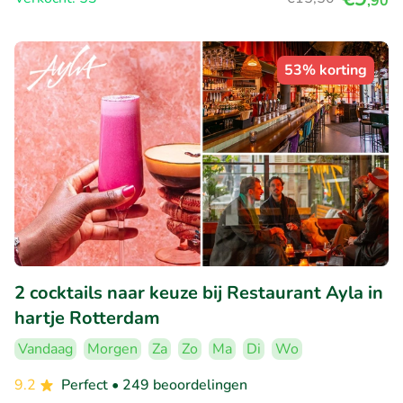
,90
53% korting
2 cocktails naar keuze bij Restaurant Ayla in
hartje Rotterdam
Vandaag
Morgen
Za
Zo
Ma
Di
Wo
9.2
Perfect
• 249 beoordelingen