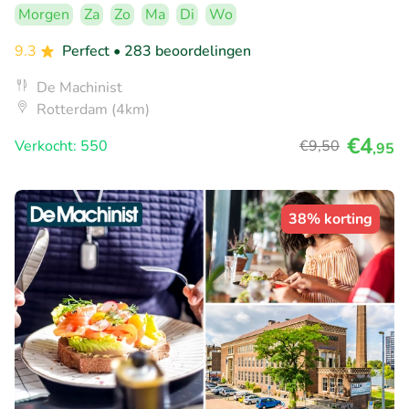
Morgen
Za
Zo
Ma
Di
Wo
9.3
Perfect
• 283 beoordelingen
De Machinist
Rotterdam (4km)
€4
Verkocht: 550
€9
,50
,95
38% korting