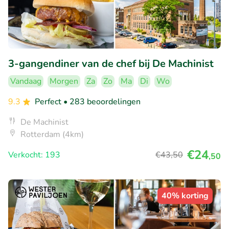
3-gangendiner van de chef bij De Machinist
Vandaag
Morgen
Za
Zo
Ma
Di
Wo
9.3
Perfect
• 283 beoordelingen
De Machinist
Rotterdam (4km)
€24
Verkocht: 193
€43
,50
,50
40% korting