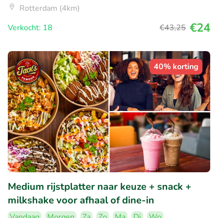
Rotterdam (4km)
€24
Verkocht: 18
€43
,25
40% korting
Medium rijstplatter naar keuze + snack +
milkshake voor afhaal of dine-in
Vandaag
Morgen
Za
Zo
Ma
Di
Wo