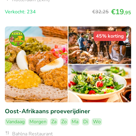
€19
Verkocht: 234
€32
,25
,95
45% korting
Oost-Afrikaans proeverijdiner
Vandaag
Morgen
Za
Zo
Ma
Di
Wo
Bahlna Restaurant