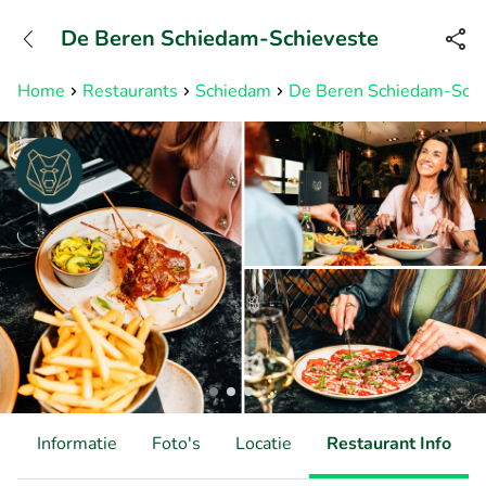
+31882050505
De Beren Schiedam-Schieveste
Bereikbaar tot 23:00 uur
Home
Restaurants
Schiedam
De Beren Schiedam-Schi
d
Informatie
Foto's
Locatie
Restaurant Info