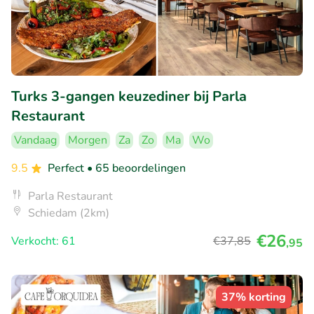
Turks 3-gangen keuzediner bij Parla
Restaurant
Vandaag
Morgen
Za
Zo
Ma
Wo
9.5
Perfect
• 65 beoordelingen
Parla Restaurant
Schiedam (2km)
€26
Verkocht: 61
€37
,85
,95
37% korting