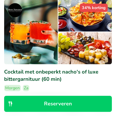
34% korting
Cocktail met onbeperkt nacho's of luxe
bittergarnituur (60 min)
Morgen
Za
9.6
Perfect
• 79 beoordelingen
Reserveren
Bar Tender
Ontdek
Zoeken
Boekingen
Menu
Rotterdam (4km)