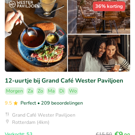
36% korting
12-uurtje bij Grand Café Wester Paviljoen
Morgen
Za
Zo
Ma
Di
Wo
9.5
Perfect
• 209 beoordelingen
Grand Café Wester Paviljoen
Rotterdam (4km)
€9
Verkocht: 53
€15
,50