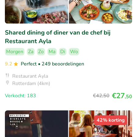
Shared dining of diner van de chef bij
Restaurant Ayla
Morgen
Za
Zo
Ma
Di
Wo
9.2
Perfect
• 249 beoordelingen
Restaurant Ayla
Rotterdam (4km)
€27
Verkocht: 183
€42
,50
,50
42% korting