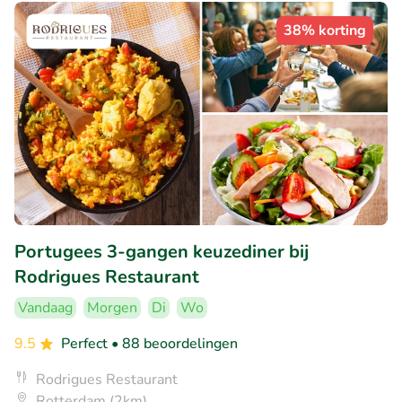
38% korting
Portugees 3-gangen keuzediner bij
Rodrigues Restaurant
Vandaag
Morgen
Di
Wo
9.5
Perfect
• 88 beoordelingen
Rodrigues Restaurant
Rotterdam (2km)