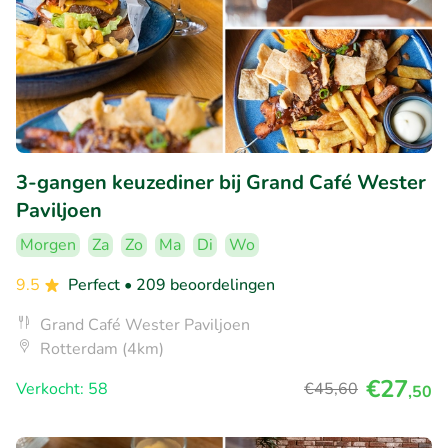
3-gangen keuzediner bij Grand Café Wester
Paviljoen
Morgen
Za
Zo
Ma
Di
Wo
9.5
Perfect
• 209 beoordelingen
Grand Café Wester Paviljoen
Rotterdam (4km)
€27
Verkocht: 58
€45
,60
,50