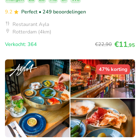
9.2
Perfect
• 249 beoordelingen
Restaurant Ayla
Rotterdam (4km)
€11
Verkocht: 364
€22
,90
,95
47% korting