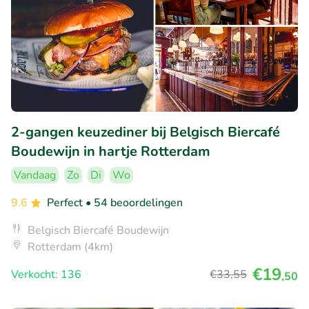
2-gangen keuzediner bij Belgisch Biercafé
Boudewijn in hartje Rotterdam
Vandaag
Zo
Di
Wo
9.6
Perfect
• 54 beoordelingen
Belgisch Biercafé Boudewijn
Rotterdam (4km)
€19
Verkocht: 136
€33
,55
,50