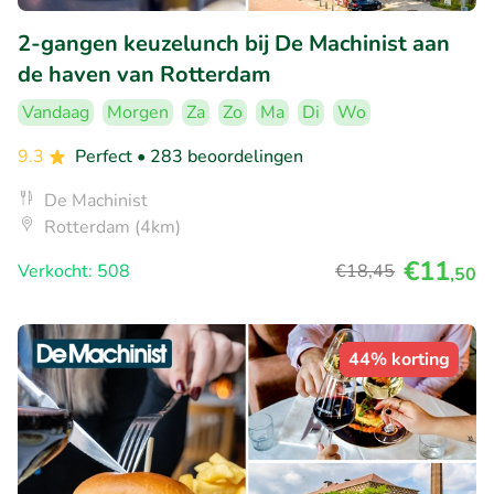
2-gangen keuzelunch bij De Machinist aan
de haven van Rotterdam
Vandaag
Morgen
Za
Zo
Ma
Di
Wo
9.3
Perfect
• 283 beoordelingen
De Machinist
Rotterdam (4km)
€11
Verkocht: 508
€18
,45
,50
44% korting