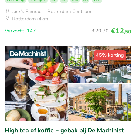
Jack's Famous - Rotterdam Centrum
Rotterdam (4km)
€12
Verkocht: 147
€20
,70
,50
45% korting
High tea of koffie + gebak bij De Machinist