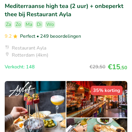
Mediterraanse high tea (2 uur) + onbeperkt
thee bij Restaurant Ayla
Za
Zo
Ma
Di
Wo
9.2
Perfect
• 249 beoordelingen
Restaurant Ayla
Rotterdam (4km)
€15
Verkocht: 148
€29
,50
,50
35% korting