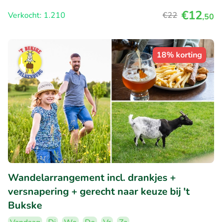
€12
Verkocht: 1.210
€22
,50
18% korting
Wandelarrangement incl. drankjes +
versnapering + gerecht naar keuze bij 't
Bukske