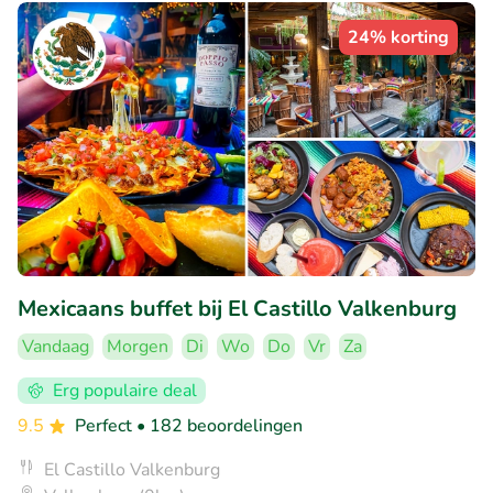
24% korting
Mexicaans buffet bij El Castillo Valkenburg
Vandaag
Morgen
Di
Wo
Do
Vr
Za
Erg populaire deal
9.5
Perfect
• 182 beoordelingen
El Castillo Valkenburg