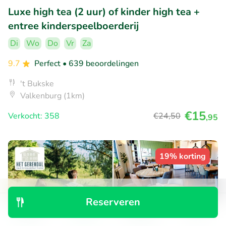
Luxe high tea (2 uur) of kinder high tea +
entree kinderspeelboerderij
Di
Wo
Do
Vr
Za
9.7
Perfect
• 639 beoordelingen
't Bukske
Valkenburg (1km)
€15
Verkocht: 358
€24
,50
,95
19% korting
Reserveren
Ontdek
Zoeken
Boekingen
Menu