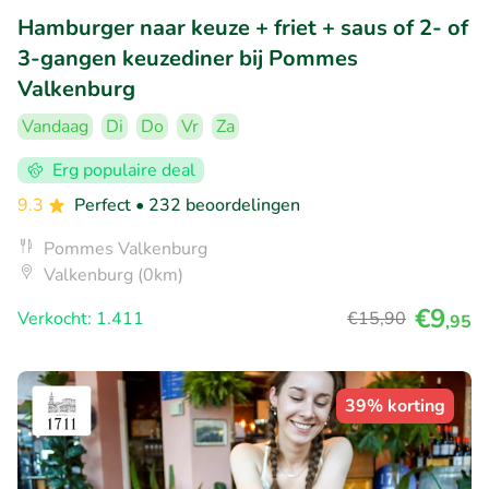
Hamburger naar keuze + friet + saus of 2- of
3-gangen keuzediner bij Pommes
Valkenburg
Vandaag
Di
Do
Vr
Za
Erg populaire deal
9.3
Perfect
• 232 beoordelingen
Pommes Valkenburg
Valkenburg (0km)
€9
Verkocht: 1.411
€15
,90
,95
39% korting