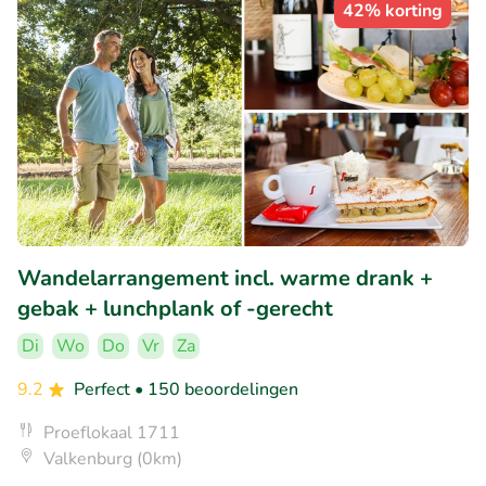
42% korting
Wandelarrangement incl. warme drank +
gebak + lunchplank of -gerecht
Di
Wo
Do
Vr
Za
9.2
Perfect
• 150 beoordelingen
Proeflokaal 1711
Valkenburg (0km)