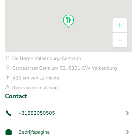
De Beren Valkenburg-Centrum
Grotestraat Centrum 32, 6301 CW Valkenburg
435 km van Le Havre
0km van treinstation
Contact
+31882050505
Bedrijfspagina