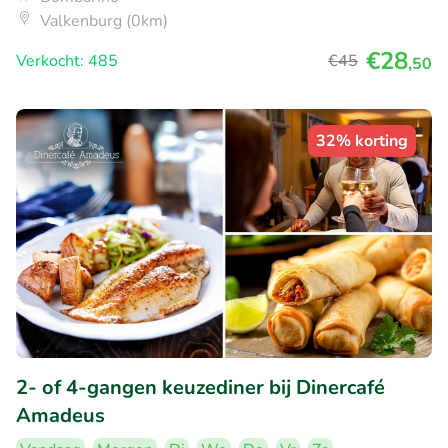
Valkenburg (0km)
€28
Verkocht: 485
€45
,50
32% korting
2- of 4-gangen keuzediner bij Dinercafé
Amadeus