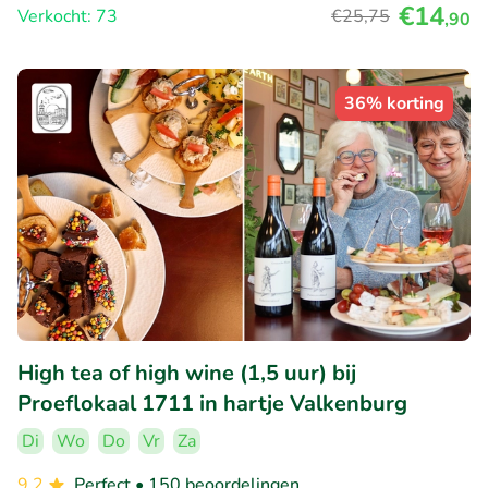
€14
Verkocht: 73
€25
,75
,90
36% korting
High tea of high wine (1,5 uur) bij
Proeflokaal 1711 in hartje Valkenburg
Di
Wo
Do
Vr
Za
9.2
Perfect
• 150 beoordelingen