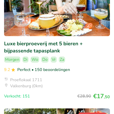
Luxe bierproeverij met 5 bieren +
bijpassende tapasplank
Morgen
Di
Wo
Do
Vr
Za
9.2
Perfect
• 150 beoordelingen
Proeflokaal 1711
Valkenburg (0km)
€17
Verkocht: 151
€28
,90
,50