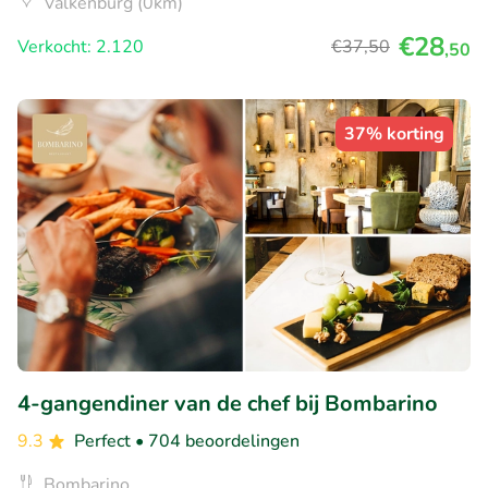
Valkenburg (0km)
€28
Verkocht: 2.120
€37
,50
,50
37% korting
4-gangendiner van de chef bij Bombarino
9.3
Perfect
• 704 beoordelingen
Bombarino