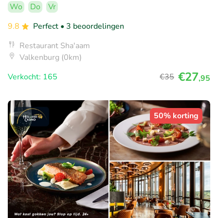
Wo
Do
Vr
9.8
Perfect
• 3 beoordelingen
Restaurant Sha'aam
Valkenburg (0km)
€27
Verkocht: 165
€35
,95
50% korting