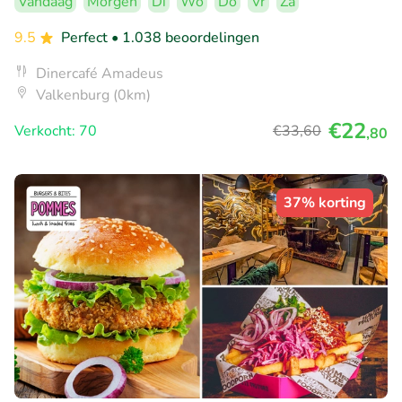
Vandaag
Morgen
Di
Wo
Do
Vr
Za
9.5
Perfect
• 1.038 beoordelingen
Dinercafé Amadeus
Valkenburg (0km)
€22
Verkocht: 70
€33
,60
,80
37% korting