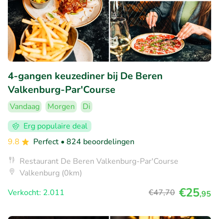
4-gangen keuzediner bij De Beren
Valkenburg-Par'Course
Vandaag
Morgen
Di
Erg populaire deal
9.8
Perfect
• 824 beoordelingen
Restaurant De Beren Valkenburg-Par'Course
Valkenburg (0km)
€25
Verkocht: 2.011
€47
,70
,95