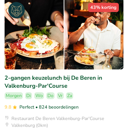
43% korting
2-gangen keuzelunch bij De Beren in
Valkenburg-Par'Course
Morgen
Di
Wo
Do
Vr
Za
9.8
Perfect
• 824 beoordelingen
Restaurant De Beren Valkenburg-Par'Course
Valkenburg (0km)