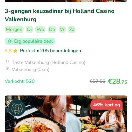
3-gangen keuzediner bij Holland Casino
Valkenburg
Morgen
Di
Wo
Do
Vr
Za
Erg populaire deal
9.8
Perfect
• 205 beoordelingen
Taste Valkenburg (Holland Casino)
Valkenburg (0km)
€28
Verkocht: 520
€57
,50
,75
46% korting