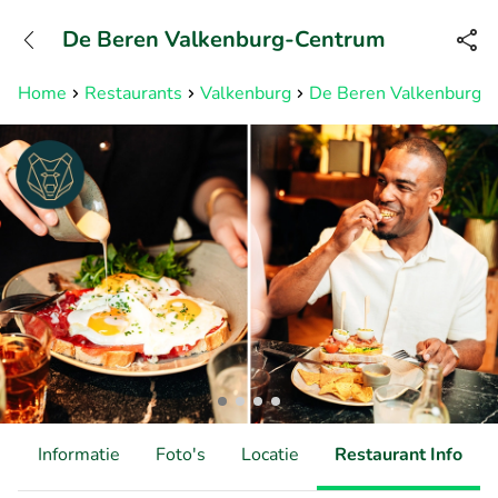
+31882050505
De Beren Valkenburg-Centrum
Bereikbaar tot 23:00 uur
Home
Restaurants
Valkenburg
De Beren Valkenburg-
d
Informatie
Foto's
Locatie
Restaurant Info