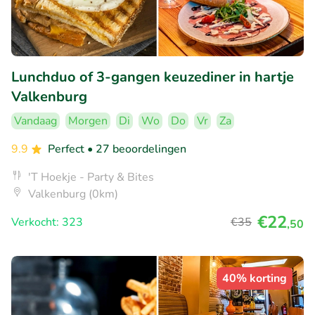
Lunchduo of 3-gangen keuzediner in hartje
Valkenburg
Vandaag
Morgen
Di
Wo
Do
Vr
Za
9.9
Perfect
• 27 beoordelingen
'T Hoekje - Party & Bites
Valkenburg (0km)
€22
Verkocht: 323
€35
,50
40% korting