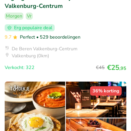
Valkenburg-Centrum
Morgen
Vr
Erg populaire deal
9.7
Perfect
• 529 beoordelingen
De Beren Valkenburg-Centrum
Valkenburg (0km)
€25
Verkocht: 322
€45
,95
36% korting