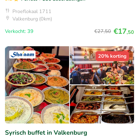
Proeflokaal 1711
Valkenburg (0km)
€17
Verkocht: 39
€27
,50
,50
20% korting
Syrisch buffet in Valkenburg