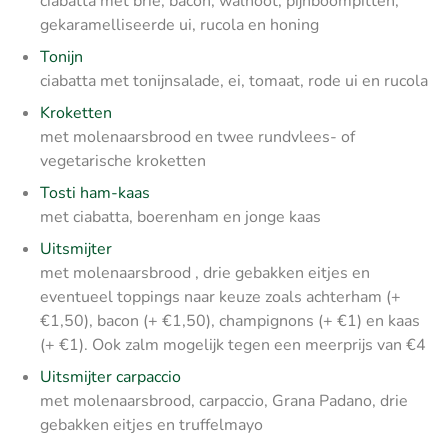
ciabatta met brie, bacon, walnoot, pijnboompitten,
gekaramelliseerde ui, rucola en honing
Tonijn
ciabatta met tonijnsalade, ei, tomaat, rode ui en rucola
Kroketten
met molenaarsbrood en twee rundvlees- of
vegetarische kroketten
Tosti ham-kaas
met ciabatta, boerenham en jonge kaas
Uitsmijter
met molenaarsbrood , drie gebakken eitjes en
eventueel toppings naar keuze zoals achterham (+
€1,50), bacon (+ €1,50), champignons (+ €1) en kaas
(+ €1). Ook zalm mogelijk tegen een meerprijs van €4
Uitsmijter carpaccio
met molenaarsbrood, carpaccio, Grana Padano, drie
gebakken eitjes en truffelmayo