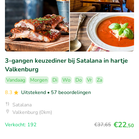
3-gangen keuzediner bij Satalana in hartje
Valkenburg
Vandaag
Morgen
Di
Wo
Do
Vr
Za
8.3
Uitstekend
• 57 beoordelingen
Satalana
Valkenburg (0km)
€22
Verkocht: 192
€37
,65
,50