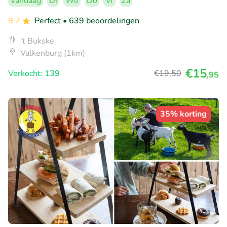
Vandaag
Di
Wo
Do
Vr
Za
9.7
Perfect
• 639 beoordelingen
't Bukske
Valkenburg (1km)
€15
Verkocht: 139
€19
,50
,95
35% korting