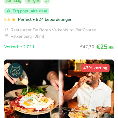
Vandaag
Morgen
Di
Erg populaire deal
9.8
Perfect
• 824 beoordelingen
Restaurant De Beren Valkenburg-Par'Course
Valkenburg (0km)
€25
Verkocht: 2.011
€47
,70
,95
43% korting