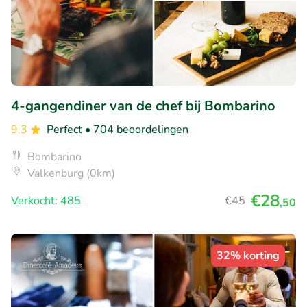
4-gangendiner van de chef bij Bombarino
9.3
Perfect
• 704 beoordelingen
Bombarino
Valkenburg (0km)
€28
Verkocht: 485
€45
,50
32% korting