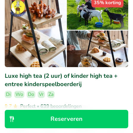
35% korting
Luxe high tea (2 uur) of kinder high tea +
entree kinderspeelboerderij
Di
Wo
Do
Vr
Za
9.7
Perfect
• 639 beoordelingen
Reserveren
't Bukske
Valkenburg (1km)
Ontdek
Zoeken
Boekingen
Menu