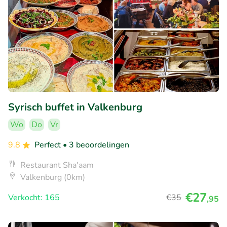
Syrisch buffet in Valkenburg
Wo
Do
Vr
9.8
Perfect
• 3 beoordelingen
Restaurant Sha'aam
Valkenburg (0km)
€27
Verkocht: 165
€35
,95