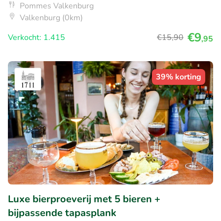
Pommes Valkenburg
Valkenburg (0km)
€9
Verkocht: 1.415
€15
,90
,95
39% korting
Luxe bierproeverij met 5 bieren +
bijpassende tapasplank