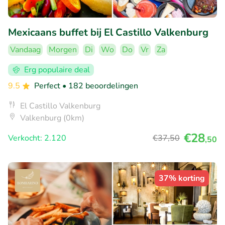
Mexicaans buffet bij El Castillo Valkenburg
Vandaag
Morgen
Di
Wo
Do
Vr
Za
Erg populaire deal
9.5
Perfect
• 182 beoordelingen
El Castillo Valkenburg
Valkenburg (0km)
€28
Verkocht: 2.120
€37
,50
,50
37% korting