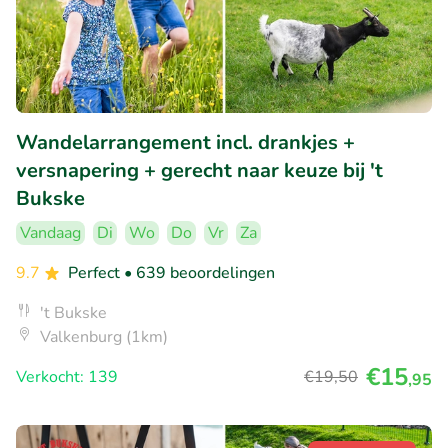
Wandelarrangement incl. drankjes +
versnapering + gerecht naar keuze bij 't
Bukske
Vandaag
Di
Wo
Do
Vr
Za
9.7
Perfect
• 639 beoordelingen
't Bukske
Valkenburg (1km)
€15
Verkocht: 139
€19
,50
,95