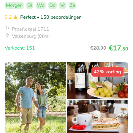
Morgen
Di
Wo
Do
Vr
Za
9.2
Perfect
• 150 beoordelingen
Proeflokaal 1711
Valkenburg (0km)
€17
Verkocht: 151
€28
,90
,50
42% korting