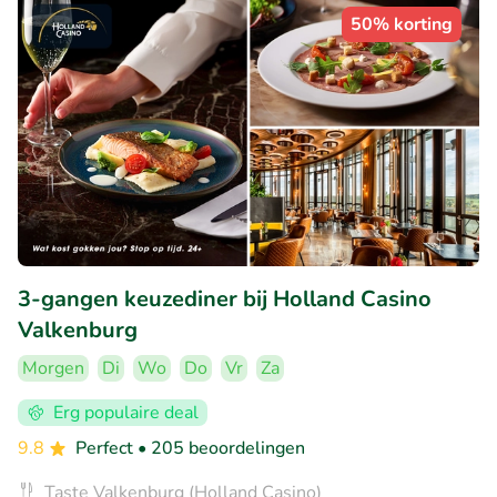
50% korting
3-gangen keuzediner bij Holland Casino
Valkenburg
Morgen
Di
Wo
Do
Vr
Za
Erg populaire deal
9.8
Perfect
• 205 beoordelingen
Taste Valkenburg (Holland Casino)