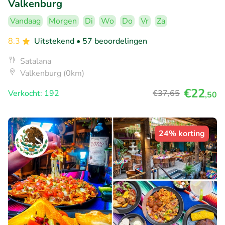
Valkenburg
Vandaag
Morgen
Di
Wo
Do
Vr
Za
8.3
Uitstekend
• 57 beoordelingen
Satalana
Valkenburg (0km)
€22
Verkocht: 192
€37
,65
,50
24% korting