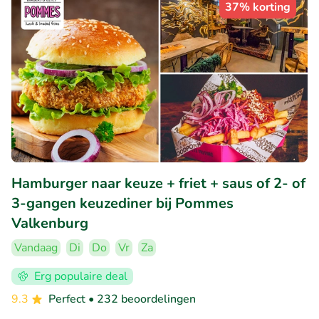
37% korting
Hamburger naar keuze + friet + saus of 2- of
3-gangen keuzediner bij Pommes
Valkenburg
Vandaag
Di
Do
Vr
Za
Erg populaire deal
9.3
Perfect
• 232 beoordelingen