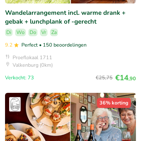
Wandelarrangement incl. warme drank +
gebak + lunchplank of -gerecht
Di
Wo
Do
Vr
Za
9.2
Perfect
• 150 beoordelingen
Proeflokaal 1711
Valkenburg (0km)
€14
Verkocht: 73
€25
,75
,90
36% korting