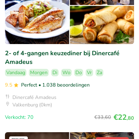
2- of 4-gangen keuzediner bij Dinercafé
Amadeus
Vandaag
Morgen
Di
Wo
Do
Vr
Za
9.5
Perfect
• 1.038 beoordelingen
Dinercafé Amadeus
Valkenburg (0km)
€22
Verkocht: 70
€33
,60
,80