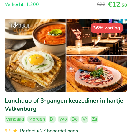
€12
Verkocht: 1.200
€22
,50
36% korting
Lunchduo of 3-gangen keuzediner in hartje
Valkenburg
Vandaag
Morgen
Di
Wo
Do
Vr
Za
9.9
Perfect
• 27 beoordelingen