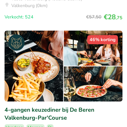
Valkenburg (0km)
€28
Verkocht: 524
€57
,50
,75
46% korting
4-gangen keuzediner bij De Beren
Valkenburg-Par'Course