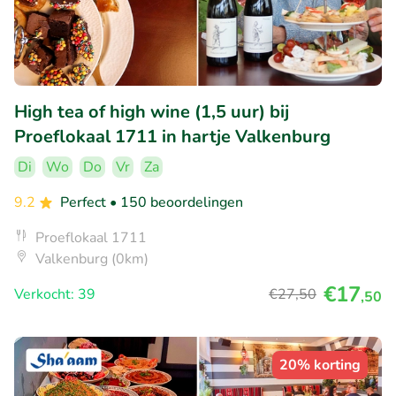
High tea of high wine (1,5 uur) bij
Proeflokaal 1711 in hartje Valkenburg
Di
Wo
Do
Vr
Za
9.2
Perfect
• 150 beoordelingen
Proeflokaal 1711
Valkenburg (0km)
€17
Verkocht: 39
€27
,50
,50
20% korting