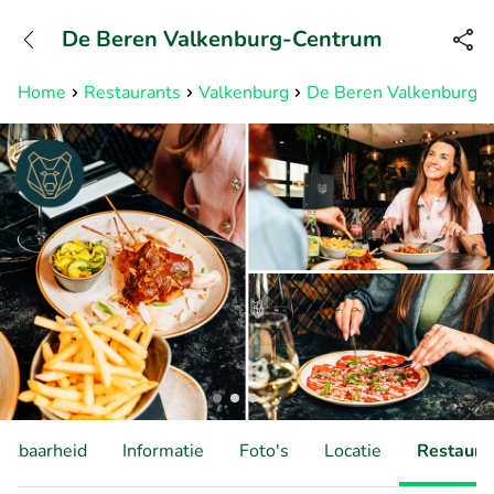
+31882050505
De Beren Valkenburg-Centrum
Bereikbaar tot 23:00 uur
Home
Restaurants
Valkenburg
De Beren Valkenburg-
hikbaarheid
Informatie
Foto's
Locatie
Restauran