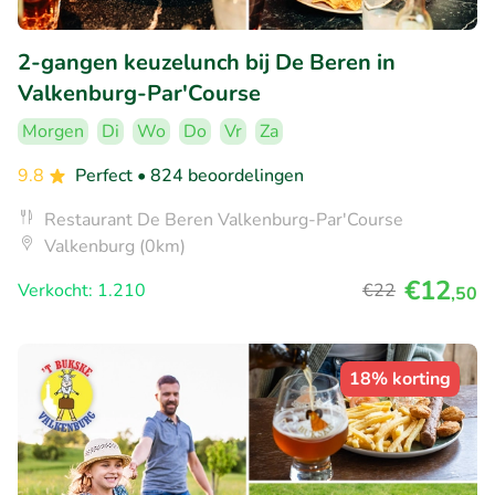
2-gangen keuzelunch bij De Beren in
Valkenburg-Par'Course
Morgen
Di
Wo
Do
Vr
Za
9.8
Perfect
• 824 beoordelingen
Restaurant De Beren Valkenburg-Par'Course
Valkenburg (0km)
€12
Verkocht: 1.210
€22
,50
18% korting