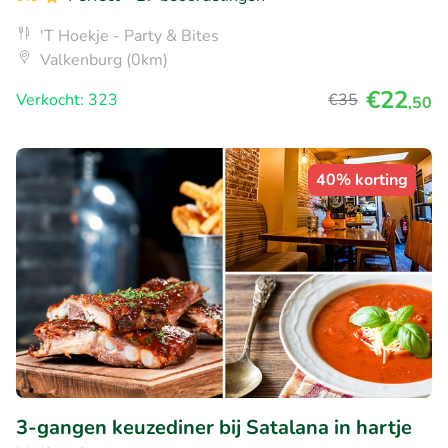
'T Hoekje - Party & Bites
Valkenburg (0km)
€22
Verkocht: 323
€35
,50
40% korting
3-gangen keuzediner bij Satalana in hartje