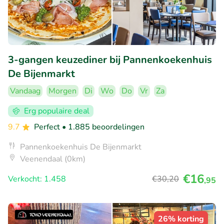
3-gangen keuzediner bij Pannenkoekenhuis
De Bijenmarkt
Vandaag
Morgen
Di
Wo
Do
Vr
Za
Erg populaire deal
9.7
Perfect
• 1.885 beoordelingen
Pannenkoekenhuis De Bijenmarkt
Veenendaal (0km)
€16
Verkocht: 1.458
€30
,20
,95
26% korting