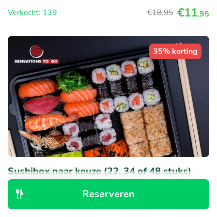
€11
Verkocht: 139
€18
,95
,95
35% korting
Sushibox naar keuze (22, 34 of 48 stuks)
voor afhaal
Reserveren
Di
Wo
Do
Ontdek
Zoeken
Boekingen
Menu