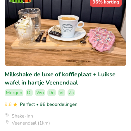
36% korting
Milkshake de luxe of koffieplaat + Luikse
wafel in hartje Veenendaal
Morgen
Di
Wo
Do
Vr
Za
9.8
Perfect
• 98 beoordelingen
Shake-inn
Veenendaal (1km)