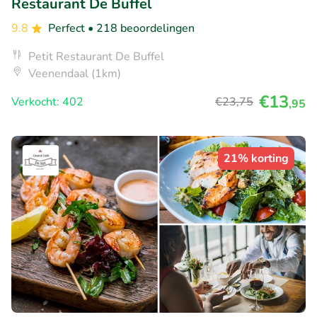
Restaurant De Buffel
9.8
Perfect
• 218 beoordelingen
Petit Restaurant De Buffel
Veenendaal (1km)
€13
Verkocht: 402
€23
,75
,95
21% korting