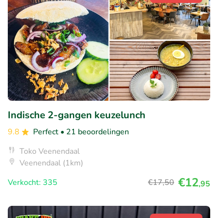
Indische 2-gangen keuzelunch
9.8
Perfect
• 21 beoordelingen
Toko Veenendaal
Veenendaal (1km)
€12
Verkocht: 335
€17
,50
,95