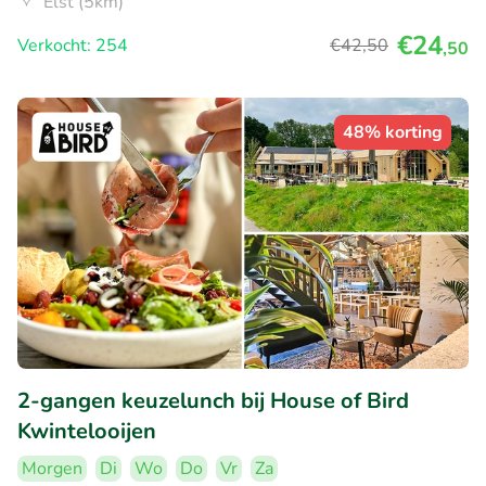
Elst (5km)
€24
Verkocht: 254
€42
,50
,50
48% korting
2-gangen keuzelunch bij House of Bird
Kwintelooijen
Morgen
Di
Wo
Do
Vr
Za