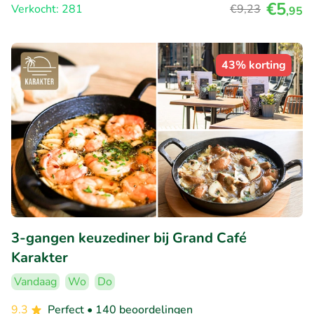
€5
Verkocht: 281
€9
,23
,95
43% korting
3-gangen keuzediner bij Grand Café
Karakter
Vandaag
Wo
Do
9.3
Perfect
• 140 beoordelingen