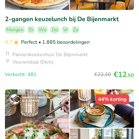
2-gangen keuzelunch bij De Bijenmarkt
Morgen
Di
Wo
Do
Vr
Za
9.7
Perfect
• 1.885 beoordelingen
Pannenkoekenhuis De Bijenmarkt
Veenendaal (0km)
€12
Verkocht: 481
€22
,20
,50
44% korting