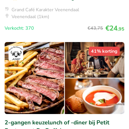
Grand Café Karakter Veenendaal
Veenendaal (1km)
€24
Verkocht: 370
€43
,75
,95
41% korting
2-gangen keuzelunch of -diner bij Petit