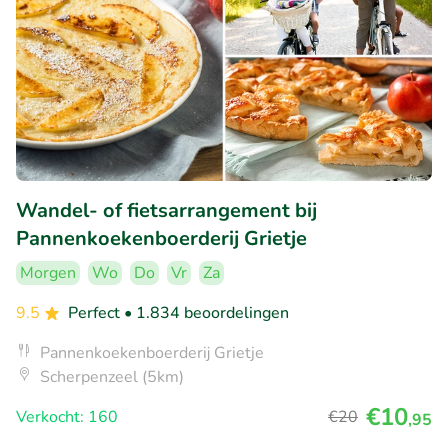
Wandel- of fietsarrangement bij
Pannenkoekenboerderij Grietje
Morgen
Wo
Do
Vr
Za
9.5
Perfect
• 1.834 beoordelingen
Pannenkoekenboerderij Grietje
Scherpenzeel (5km)
€10
Verkocht: 160
€20
,95