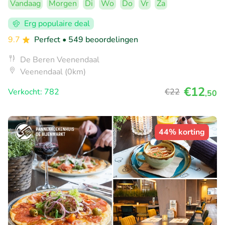
Vandaag
Morgen
Di
Wo
Do
Vr
Za
Erg populaire deal
9.7
Perfect
• 549 beoordelingen
De Beren Veenendaal
Veenendaal (0km)
€12
Verkocht: 782
€22
,50
44% korting