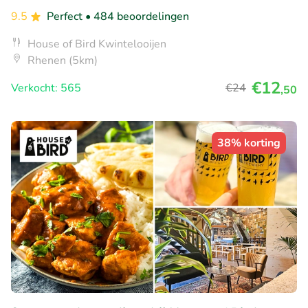
9.5
Perfect
• 484 beoordelingen
House of Bird Kwintelooijen
Rhenen (5km)
€12
Verkocht: 565
€24
,50
38% korting