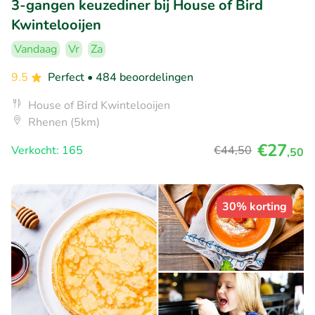
3-gangen keuzediner bij House of Bird
Kwintelooijen
Vandaag
Vr
Za
9.5
Perfect
• 484 beoordelingen
House of Bird Kwintelooijen
Rhenen (5km)
€27
Verkocht: 165
€44
,50
,50
30% korting