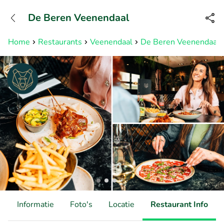
+31882050505
De Beren Veenendaal
Bereikbaar tot 23:00 uur
Home
Restaurants
Veenendaal
De Beren Veenendaal
d
Informatie
Foto's
Locatie
Restaurant Info