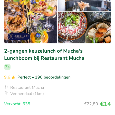
2-gangen keuzelunch of Mucha's
Lunchboom bij Restaurant Mucha
Za
9.6
Perfect
• 190 beoordelingen
Restaurant Mucha
Veenendaal (1km)
€14
Verkocht: 635
€22
,80