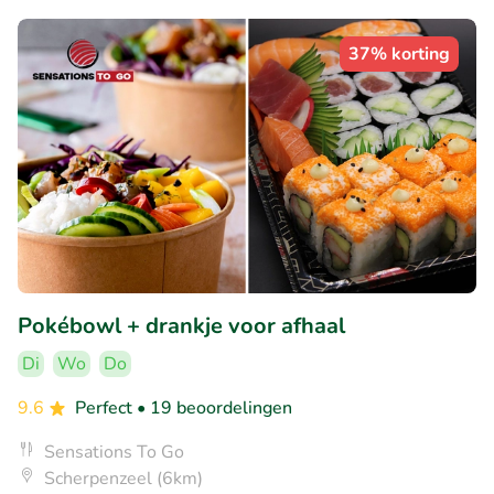
37% korting
Pokébowl + drankje voor afhaal
Di
Wo
Do
9.6
Perfect
• 19 beoordelingen
Sensations To Go
Scherpenzeel (6km)