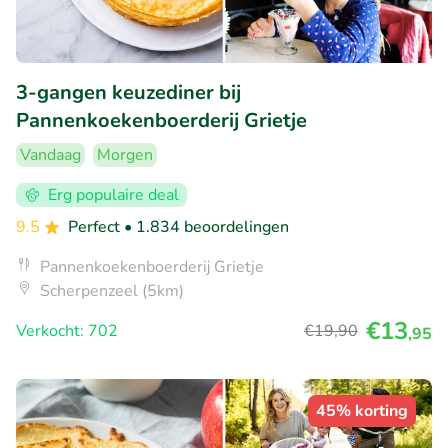
3-gangen keuzediner bij
Pannenkoekenboerderij Grietje
Vandaag
Morgen
Erg populaire deal
9.5
Perfect
• 1.834 beoordelingen
Pannenkoekenboerderij Grietje
Scherpenzeel (5km)
€13
Verkocht: 702
€19
,90
,95
45% korting