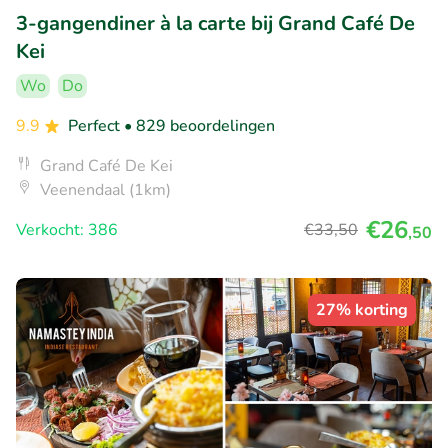
3-gangendiner à la carte bij Grand Café De
Kei
Wo
Do
9.9
Perfect
• 829 beoordelingen
Grand Café De Kei
Veenendaal (1km)
€26
Verkocht: 386
€33
,50
,50
27% korting