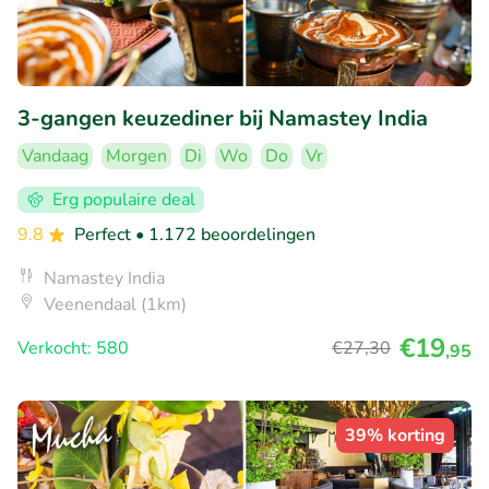
3-gangen keuzediner bij Namastey India
Vandaag
Morgen
Di
Wo
Do
Vr
Erg populaire deal
9.8
Perfect
• 1.172 beoordelingen
Namastey India
Veenendaal (1km)
€19
Verkocht: 580
€27
,30
,95
39% korting