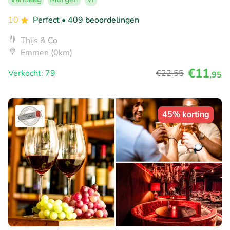
10
Perfect
• 409 beoordelingen
Thijs & Co
Emmen (0km)
€11
Verkocht: 79
€22
,55
,95
45% korting