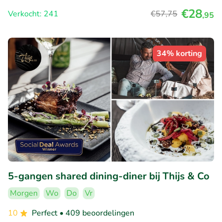
€28
Verkocht: 241
€57
,75
,95
34% korting
5-gangen shared dining-diner bij Thijs & Co
Morgen
Wo
Do
Vr
10
Perfect
• 409 beoordelingen