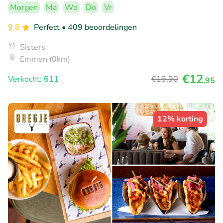
Morgen
Ma
Wo
Do
Vr
9.8
Perfect
• 409 beoordelingen
Sisters
Emmen (0km)
€12
Verkocht: 611
€19
,90
,95
12% korting