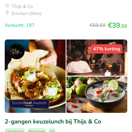
Thijs & Co
Emmen (0km)
€39
Verkocht: 197
€59
,50
,50
47% korting
2-gangen keuzelunch bij Thijs & Co
Vandaag
Morgen
Vr