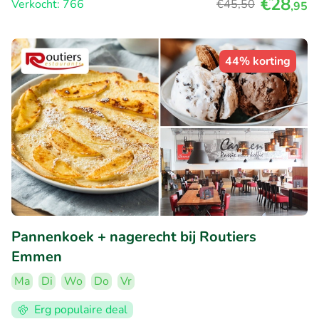
€28
Verkocht: 766
€45
,50
,95
44% korting
Pannenkoek + nagerecht bij Routiers
Emmen
Ma
Di
Wo
Do
Vr
Erg populaire deal