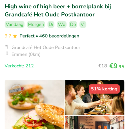
High wine of high beer + borrelplank bij
Grandcafé Het Oude Postkantoor
Vandaag
Morgen
Di
Wo
Do
Vr
9.7
Perfect
• 460 beoordelingen
Grandcafé Het Oude Postkantoor
Emmen (0km)
€9
Verkocht: 212
€18
,95
51% korting