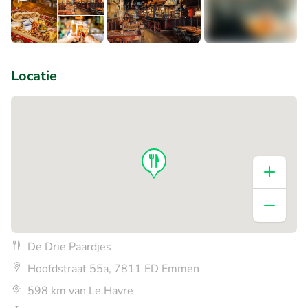
+4
Locatie
De Drie Paardjes
Hoofdstraat 55a, 7811 ED Emmen
598 km van Le Havre