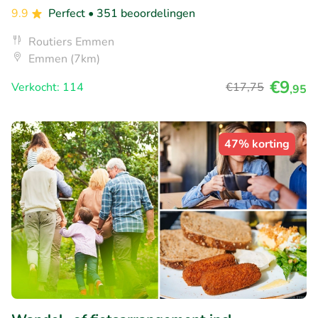
9.9
Perfect
• 351 beoordelingen
Routiers Emmen
Emmen (7km)
€9
Verkocht: 114
€17
,75
,95
47% korting