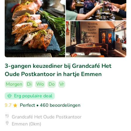
3-gangen keuzediner bij Grandcafé Het
Oude Postkantoor in hartje Emmen
Morgen
Di
Wo
Do
Vr
Erg populaire deal
9.7
Perfect
• 460 beoordelingen
Grandcafé Het Oude Postkantoor
Emmen (0km)