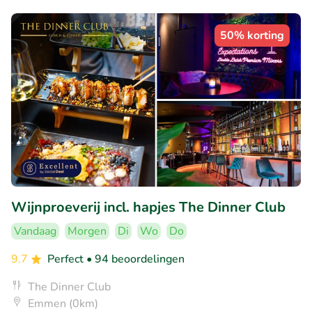
50% korting
Wijnproeverij incl. hapjes The Dinner Club
Vandaag
Morgen
Di
Wo
Do
9.7
Perfect
• 94 beoordelingen
The Dinner Club
Emmen (0km)