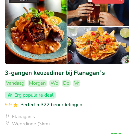
3-gangen keuzediner bij Flanagan´s
Vandaag
Morgen
Wo
Do
Vr
Erg populaire deal
9.9
Perfect
• 322 beoordelingen
Flanagan's
Weerdinge (3km)