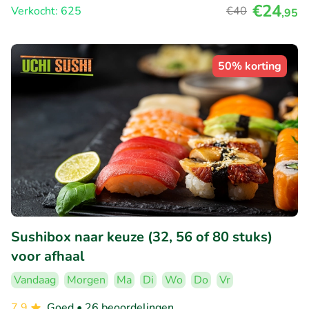
€24
Verkocht: 625
€40
,95
50% korting
Sushibox naar keuze (32, 56 of 80 stuks)
voor afhaal
Vandaag
Morgen
Ma
Di
Wo
Do
Vr
7.9
Goed
• 26 beoordelingen