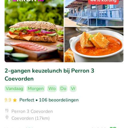
44% korting
2-gangen keuzelunch bij Perron 3
Coevorden
Vandaag
Morgen
Wo
Do
Vr
9.9
Perfect
• 106 beoordelingen
Perron 3 Coevorden
Coevorden (17km)