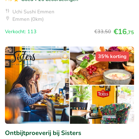
Uchi Sushi Emmen
Emmen (0km)
€16
Verkocht: 113
€33
,50
,75
35% korting
Ontbijtproeverij bij Sisters