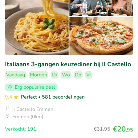
Italiaans 3-gangen keuzediner bij Il Castello
Vandaag
Morgen
Di
Wo
Do
Vr
Erg populaire deal
9.4
Perfect
• 581 beoordelingen
Il Castello Emmen
Emmen (0km)
€20
Verkocht: 191
€31
,95
,95