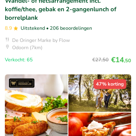
Wandel- of fietsarrangement incl.
koffie/thee, gebak en 2-gangenlunch of
borrelplank
8.9
Uitstekend
• 206 beoordelingen
De Oringer Marke by Flow
Odoorn (7km)
€14
Verkocht: 65
€27
,50
,50
47% korting