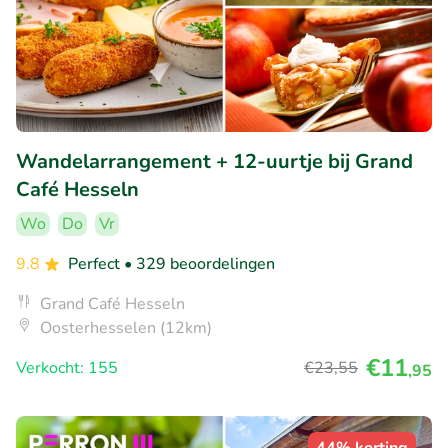
Wandelarrangement + 12-uurtje bij Grand
Café Hesseln
Wo
Do
Vr
9.8
Perfect
• 329 beoordelingen
Grand Café Hesseln
Oosterhesselen (12km)
€11
Verkocht: 155
€23
,55
,95