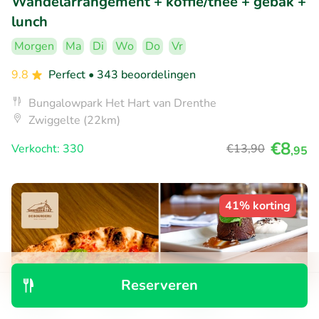
Wandelarrangement + koffie/thee + gebak +
lunch
Morgen
Ma
Di
Wo
Do
Vr
9.8
Perfect
• 343 beoordelingen
Bungalowpark Het Hart van Drenthe
Zwiggelte (22km)
€8
Verkocht: 330
€13
,90
,95
41% korting
Reserveren
Ontdek
Zoeken
Boekingen
Menu