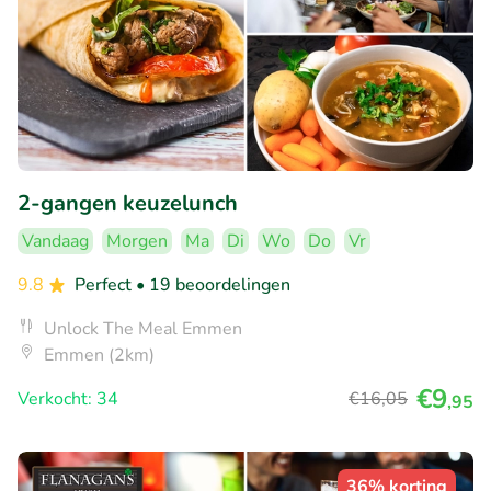
2-gangen keuzelunch
Vandaag
Morgen
Ma
Di
Wo
Do
Vr
9.8
Perfect
• 19 beoordelingen
Unlock The Meal Emmen
Emmen (2km)
€9
Verkocht: 34
€16
,05
,95
36% korting