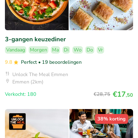
3-gangen keuzediner
Vandaag
Morgen
Ma
Di
Wo
Do
Vr
9.8
Perfect
• 19 beoordelingen
Unlock The Meal Emmen
Emmen (2km)
€17
Verkocht: 180
€28
,75
,50
38% korting