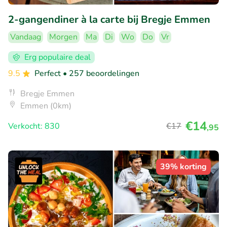
2-gangendiner à la carte bij Bregje Emmen
Vandaag
Morgen
Ma
Di
Wo
Do
Vr
Erg populaire deal
9.5
Perfect
• 257 beoordelingen
Bregje Emmen
Emmen (0km)
€14
Verkocht: 830
€17
,95
39% korting