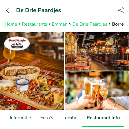
+31882050505
De Drie Paardjes
Bereikbaar tot 23:00 uur
Home
Restaurants
Emmen
De Drie Paardjes
Borrelpl
d
Informatie
Foto's
Locatie
Restaurant Info