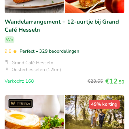
Wandelarrangement + 12-uurtje bij Grand
Café Hesseln
Wo
9.8
Perfect
• 329 beoordelingen
Grand Café Hesseln
Oosterhesselen (12km)
€12
Verkocht: 168
€23
,55
,50
49% korting