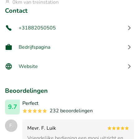
0km van treinstation
Contact
+31882050505
Bedrijfspagina
Website
Beoordelingen
Perfect
9.7
232 beoordelingen
F.
Mevr. F. Luik
Vriendelijke bediening een mooi uitzicht en