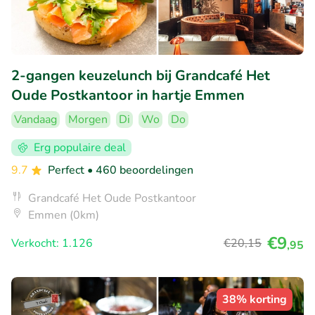
2-gangen keuzelunch bij Grandcafé Het
Oude Postkantoor in hartje Emmen
Vandaag
Morgen
Di
Wo
Do
Erg populaire deal
9.7
Perfect
• 460 beoordelingen
Grandcafé Het Oude Postkantoor
Emmen (0km)
€9
Verkocht: 1.126
€20
,15
,95
38% korting