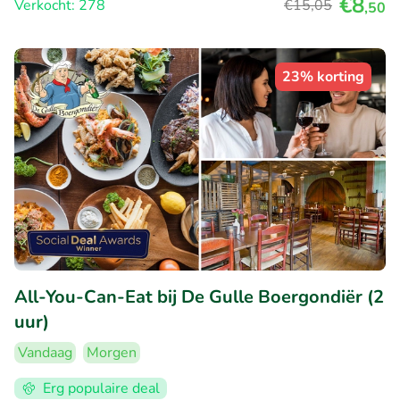
€8
Verkocht: 278
€15
,05
,50
23% korting
All-You-Can-Eat bij De Gulle Boergondiër (2
uur)
Vandaag
Morgen
Erg populaire deal