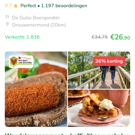
9.7
Perfect
• 1.197 beoordelingen
De Gulle Boergondiër
Drouwenermond (20km)
€26
Verkocht: 1.836
€34
,75
,90
36% korting