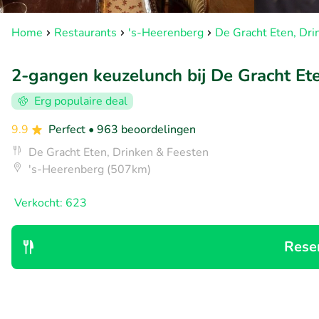
Home
Restaurants
's-Heerenberg
De Gracht Eten, Dri
2-gangen keuzelunch bij De Gracht Et
Erg populaire deal
9.9
Perfect
• 963 beoordelingen
De Gracht Eten, Drinken & Feesten
's-Heerenberg (507km)
Verkocht: 623
Rese