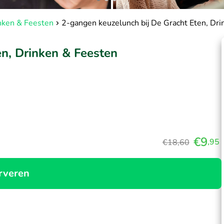
nken & Feesten
2-gangen keuzelunch bij De Gracht Eten, Dr
en, Drinken & Feesten
€9
,95
€18,60
rveren