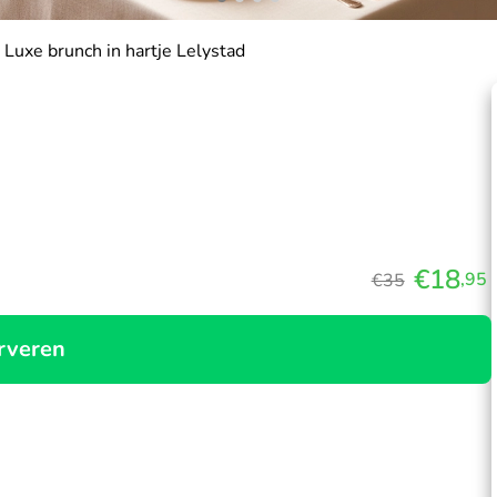
Luxe brunch in hartje Lelystad
€18
,95
€35
rveren