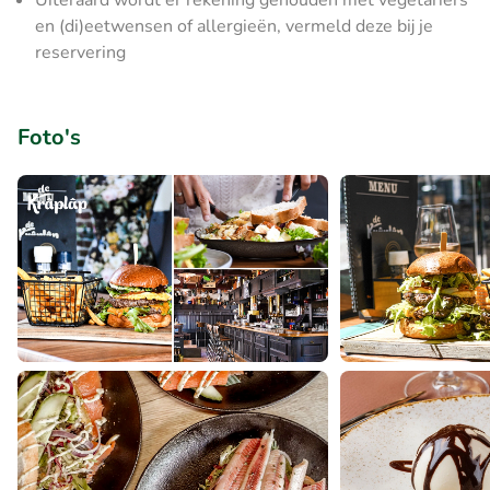
Uiteraard wordt er rekening gehouden met vegetariërs
en (di)eetwensen of allergieën, vermeld deze bij je
reservering
Foto's