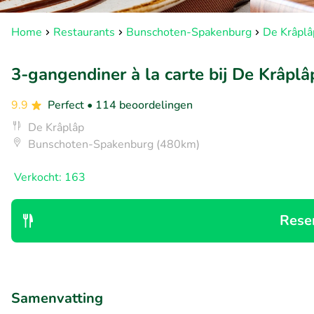
Home
Restaurants
Bunschoten-Spakenburg
De Krâplâ
3-gangendiner à la carte bij De Krâplâ
9.9
Perfect
• 114 beoordelingen
De Krâplâp
Bunschoten-Spakenburg (480km)
Verkocht: 163
Rese
Samenvatting