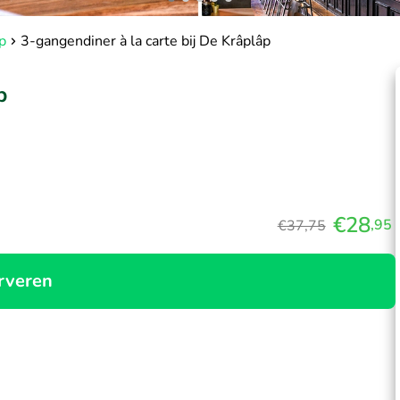
p
3-gangendiner à la carte bij De Krâplâp
p
€28
,95
€37,75
rveren