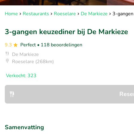
Home
Restaurants
Roeselare
De Markieze
3-gangen 
3-gangen keuzediner bij De Markieze
9.3
Perfect
• 118 beoordelingen
De Markieze
Roeselare (268km)
Verkocht: 323
Rese
Samenvatting