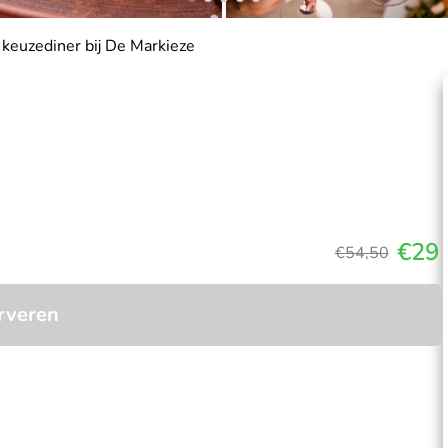
keuzediner bij De Markieze
€29
€54,50
rveren