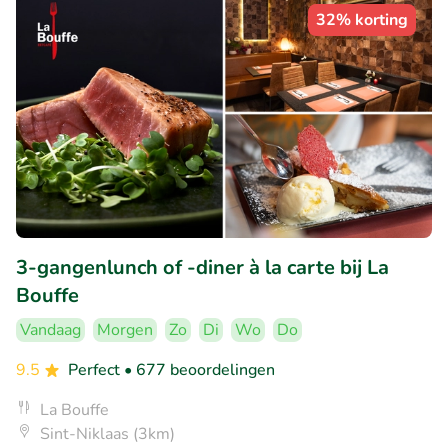
32% korting
3-gangenlunch of -diner à la carte bij La
Bouffe
Vandaag
Morgen
Zo
Di
Wo
Do
9.5
Perfect
• 677 beoordelingen
La Bouffe
Sint-Niklaas (3km)