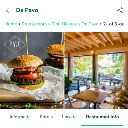
+31882050505
De Pavo
Bereikbaar tot 23:00 uur
Home
Restaurants
Sint-Niklaas
De Pavo
2- of 3-gang
d
Informatie
Foto's
Locatie
Restaurant Info