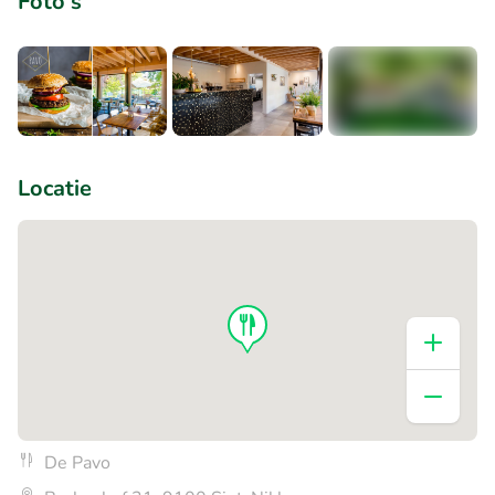
Foto's
+4
Locatie
De Pavo