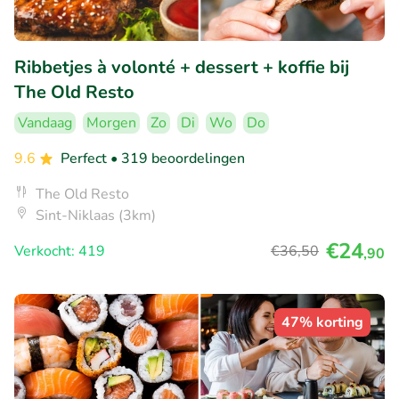
Ribbetjes à volonté + dessert + koffie bij
The Old Resto
Vandaag
Morgen
Zo
Di
Wo
Do
9.6
Perfect
• 319 beoordelingen
The Old Resto
Sint-Niklaas (3km)
€24
Verkocht: 419
€36
,50
,90
47% korting