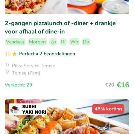
2-gangen pizzalunch of -diner + drankje
voor afhaal of dine-in
Vandaag
Morgen
Zo
Di
Wo
Do
10
Perfect
• 2 beoordelingen
Pitza Service Temse
Temse (7km)
€16
Verkocht: 29
€20
48% korting