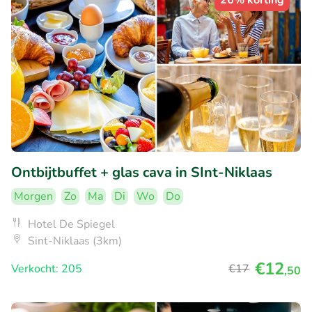
26% korting
Ontbijtbuffet + glas cava in SInt-Niklaas
Morgen
Zo
Ma
Di
Wo
Do
Hotel De Spiegel
Sint-Niklaas (3km)
€12
Verkocht: 205
€17
,50