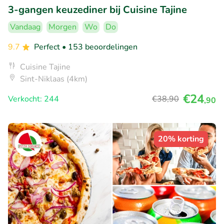
3-gangen keuzediner bij Cuisine Tajine
Vandaag
Morgen
Wo
Do
9.7
Perfect
• 153 beoordelingen
Cuisine Tajine
Sint-Niklaas (4km)
€24
Verkocht: 244
€38
,90
,90
20% korting