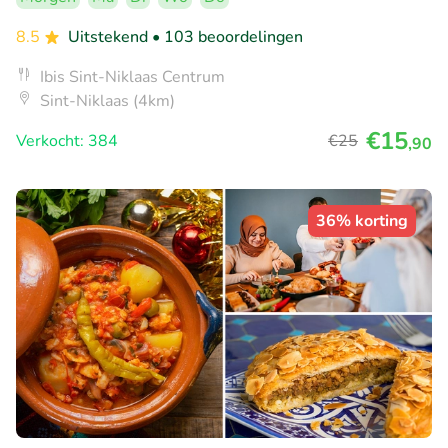
8.5
Uitstekend
• 103 beoordelingen
Ibis Sint-Niklaas Centrum
Sint-Niklaas (4km)
€15
Verkocht: 384
€25
,90
36% korting