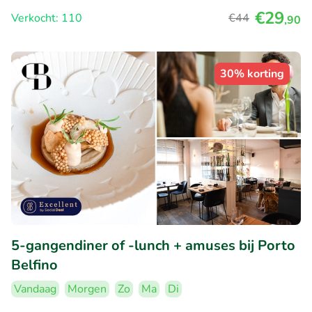
€29
Verkocht: 110
€44
,90
30% korting
5-gangendiner of -lunch + amuses bij Porto
Belfino
Vandaag
Morgen
Zo
Ma
Di