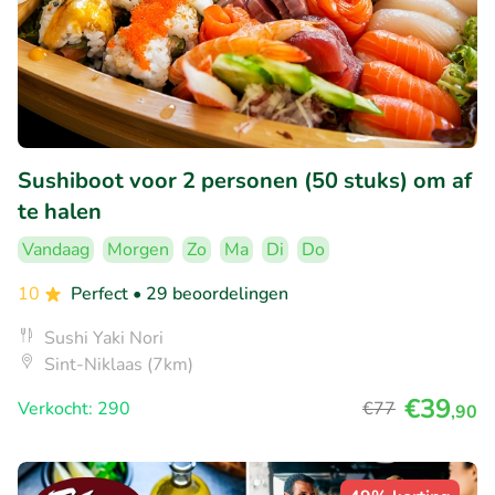
Sushiboot voor 2 personen (50 stuks) om af
te halen
Vandaag
Morgen
Zo
Ma
Di
Do
10
Perfect
• 29 beoordelingen
Sushi Yaki Nori
Sint-Niklaas (7km)
€39
Verkocht: 290
€77
,90