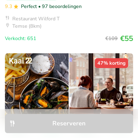
9.3
Perfect
• 97 beoordelingen
Restaurant Wilford T
Temse (8km)
€55
Verkocht: 651
€109
47% korting
Reserveren
Ontdek
Zoeken
Boekingen
Menu