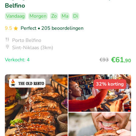
Belfino
Vandaag
Morgen
Zo
Ma
Di
9.5
Perfect
• 205 beoordelingen
Porto Belfino
Sint-Niklaas (3km)
€61
Verkocht: 4
€93
,90
32% korting