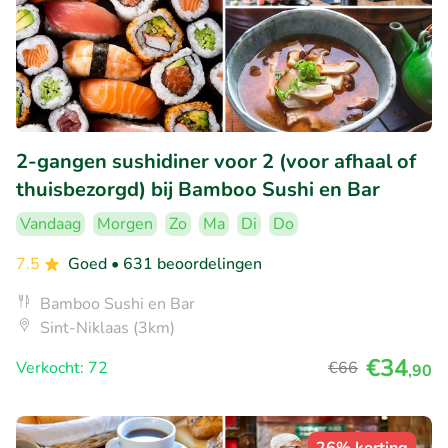
2-gangen sushidiner voor 2 (voor afhaal of
thuisbezorgd) bij Bamboo Sushi en Bar
Vandaag
Morgen
Zo
Ma
Di
Do
7.5
Goed
• 631 beoordelingen
Bamboo Sushi en Bar
Sint-Niklaas (3km)
€34
Verkocht: 72
€66
,90