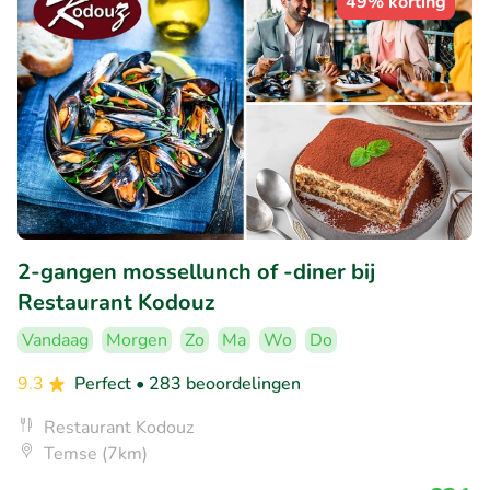
49% korting
2-gangen mossellunch of -diner bij
Restaurant Kodouz
Vandaag
Morgen
Zo
Ma
Wo
Do
9.3
Perfect
• 283 beoordelingen
Restaurant Kodouz
Temse (7km)