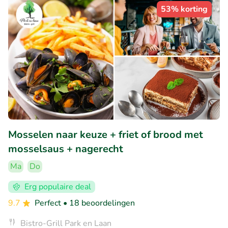
53% korting
Mosselen naar keuze + friet of brood met
mosselsaus + nagerecht
Ma
Do
Erg populaire deal
9.7
Perfect
• 18 beoordelingen
Bistro-Grill Park en Laan