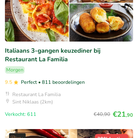
Italiaans 3-gangen keuzediner bij
Restaurant La Familia
Morgen
9.5
Perfect
• 811 beoordelingen
Restaurant La Familia
Sint Niklaas (2km)
€21
Verkocht: 611
€40
,90
,90