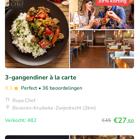
39% korting
3-gangendiner à la carte
9.3
Perfect
• 36 beoordelingen
Ruya Chef
Beveren-Kruibeke-Zwijndrecht (3km)
€27
Verkocht: 482
€45
,50