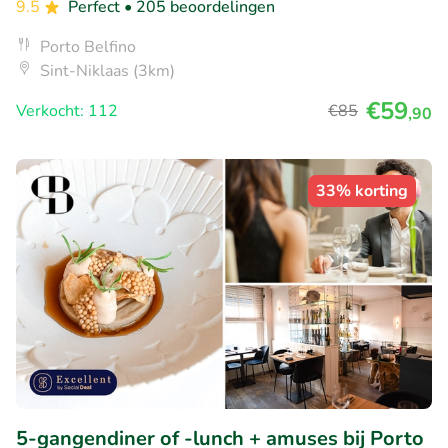
9.5
Perfect
• 205 beoordelingen
Porto Belfino
Sint-Niklaas (3km)
€59
Verkocht: 112
€85
,90
33% korting
5-gangendiner of -lunch + amuses bij Porto