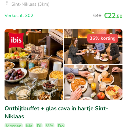
Sint-Niklaas (3km)
€22
Verkocht: 302
€48
,50
36% korting
Ontbijtbuffet + glas cava in hartje Sint-
Niklaas
Morgen
Ma
Di
Wo
Do