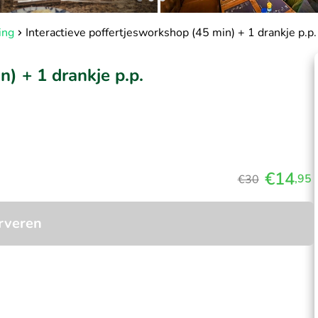
ing
Interactieve poffertjesworkshop (45 min) + 1 drankje p.p.
n) + 1 drankje p.p.
€14
,95
€30
rveren