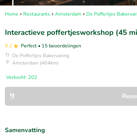
Home
Restaurants
Amsterdam
De Poffertjes Bakervar
Interactieve poffertjesworkshop (45 mi
9.2
Perfect
• 15 beoordelingen
De Poffertjes Bakervaring
Amsterdam (464km)
Verkocht: 202
Rese
Samenvatting