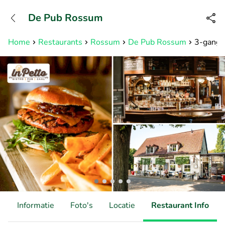
+31882050505
De Pub Rossum
Bereikbaar tot 23:00 uur
Home
Restaurants
Rossum
De Pub Rossum
3-gange
d
Informatie
Foto's
Locatie
Restaurant Info