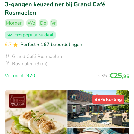
3-gangen keuzediner bij Grand Café
Rosmaelen
Morgen
Wo
Do
Vr
Erg populaire deal
9.7
Perfect
• 167 beoordelingen
Grand Café Rosmaelen
Rosmalen (9km)
€25
Verkocht: 920
€35
,95
38% korting