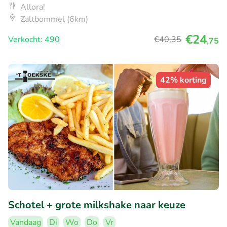
Allora!
Zaltbommel (6km)
€24
Verkocht: 490
€40
,35
,75
42% korting
Schotel + grote milkshake naar keuze
Vandaag
Di
Wo
Do
Vr