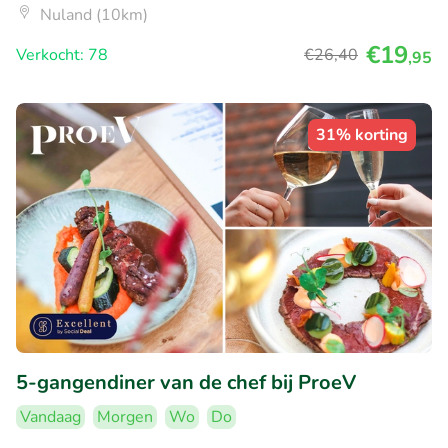
Nuland (10km)
€19
Verkocht: 78
€26
,40
,95
31% korting
5-gangendiner van de chef bij ProeV
Vandaag
Morgen
Wo
Do