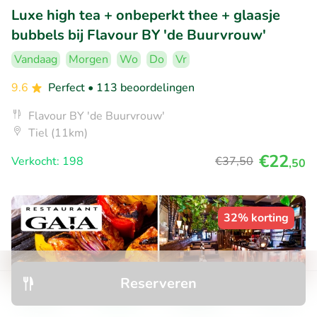
Luxe high tea + onbeperkt thee + glaasje
bubbels bij Flavour BY 'de Buurvrouw'
Vandaag
Morgen
Wo
Do
Vr
9.6
Perfect
• 113 beoordelingen
Flavour BY 'de Buurvrouw'
Tiel (11km)
€22
Verkocht: 198
€37
,50
,50
32% korting
Reserveren
Ontdek
Zoeken
Boekingen
Menu