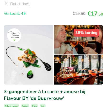
Tiel (11km)
€17
Verkocht: 49
€19
,50
,50
38% korting
3-gangendiner à la carte + amuse bij
Flavour BY 'de Buurvrouw'
Morgen
Wo
Do
Vr