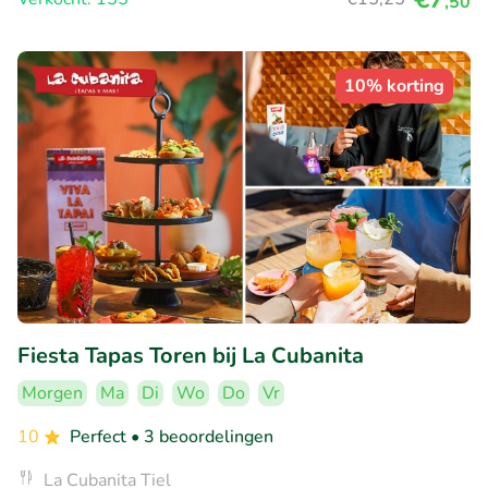
,50
10% korting
Fiesta Tapas Toren bij La Cubanita
Morgen
Ma
Di
Wo
Do
Vr
10
Perfect
• 3 beoordelingen
La Cubanita Tiel