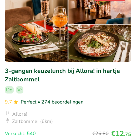
3-gangen keuzelunch bij Allora! in hartje
Zaltbommel
Do
Vr
9.7
Perfect
• 274 beoordelingen
Allora!
Zaltbommel (6km)
€12
Verkocht: 540
€26
,80
,75