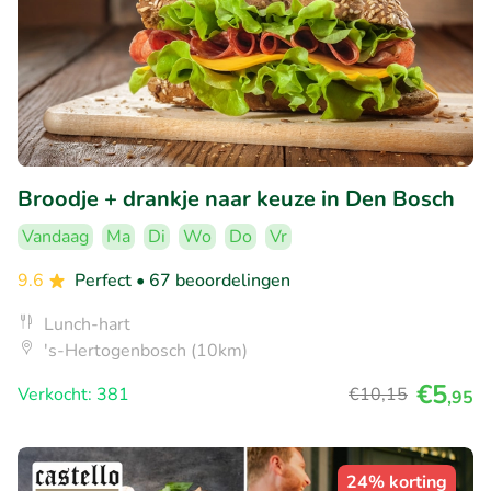
Broodje + drankje naar keuze in Den Bosch
Vandaag
Ma
Di
Wo
Do
Vr
9.6
Perfect
• 67 beoordelingen
Lunch-hart
's-Hertogenbosch (10km)
€5
Verkocht: 381
€10
,15
,95
24% korting