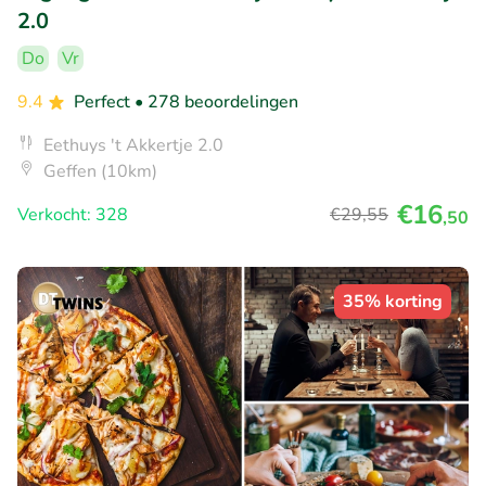
2.0
Do
Vr
9.4
Perfect
• 278 beoordelingen
Eethuys 't Akkertje 2.0
Geffen (10km)
€16
Verkocht: 328
€29
,55
,50
35% korting