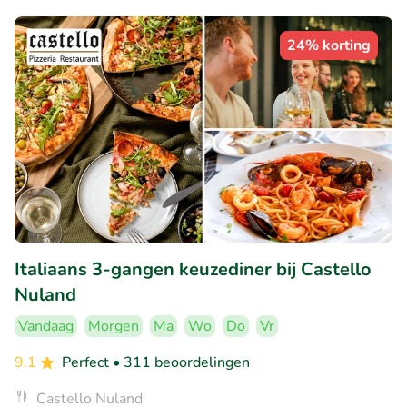
24% korting
Italiaans 3-gangen keuzediner bij Castello
Nuland
Vandaag
Morgen
Ma
Wo
Do
Vr
9.1
Perfect
• 311 beoordelingen
Castello Nuland