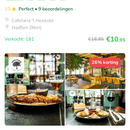
10
Perfect
• 9 beoordelingen
Cafetaria 't Hoekske
Haaften (9km)
€10
Verkocht: 181
€18
,85
,95
26% korting