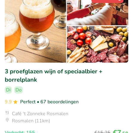
3 proefglazen wijn of speciaalbier +
borrelplank
Di
Do
9.9
Perfect
• 67 beoordelingen
Café 't Zonneke Rosmalen
Rosmalen (11km)
€7
Verkocht: 155
€15
,25