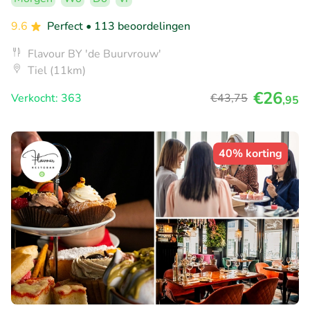
9.6
Perfect
• 113 beoordelingen
Flavour BY 'de Buurvrouw'
Tiel (11km)
€26
Verkocht: 363
€43
,75
,95
40% korting