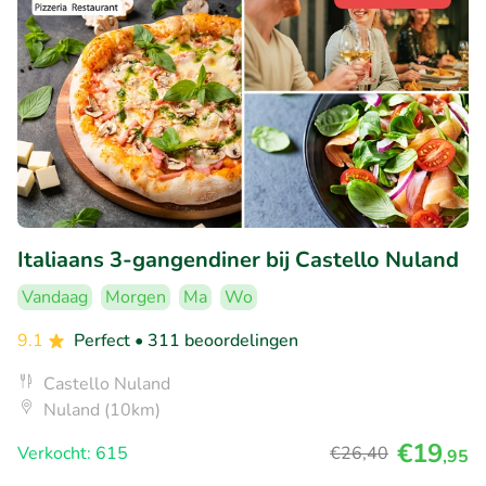
Italiaans 3-gangendiner bij Castello Nuland
Vandaag
Morgen
Ma
Wo
9.1
Perfect
• 311 beoordelingen
Castello Nuland
Nuland (10km)
€19
Verkocht: 615
€26
,40
,95