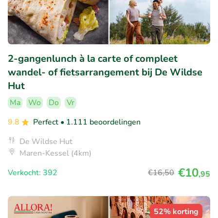
2-gangenlunch à la carte of compleet
wandel- of fietsarrangement bij De Wildse
Hut
Ma
Wo
Do
Vr
9.8
Perfect
• 1.111 beoordelingen
De Wildse Hut
Maren-Kessel (4km)
€10
Verkocht: 392
€16
,50
,95
52% korting