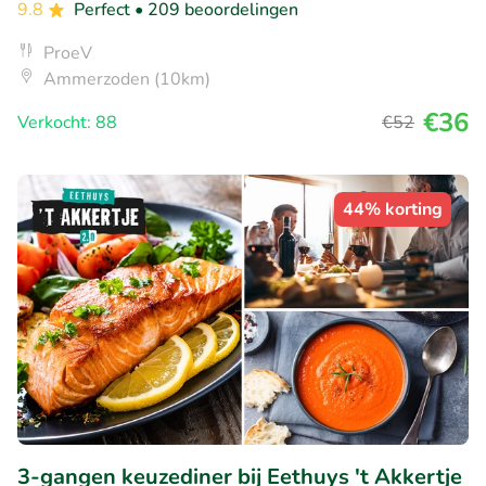
9.8
Perfect
• 209 beoordelingen
ProeV
Ammerzoden (10km)
€36
Verkocht: 88
€52
44% korting
3-gangen keuzediner bij Eethuys 't Akkertje