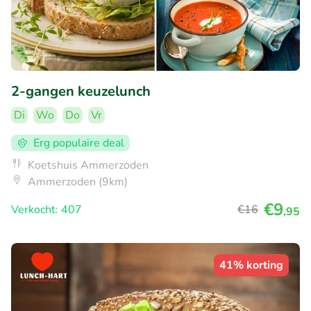
2-gangen keuzelunch
Di
Wo
Do
Vr
Erg populaire deal
Koetshuis Ammerzoden
Ammerzoden (9km)
€9
Verkocht: 407
€16
,95
41% korting