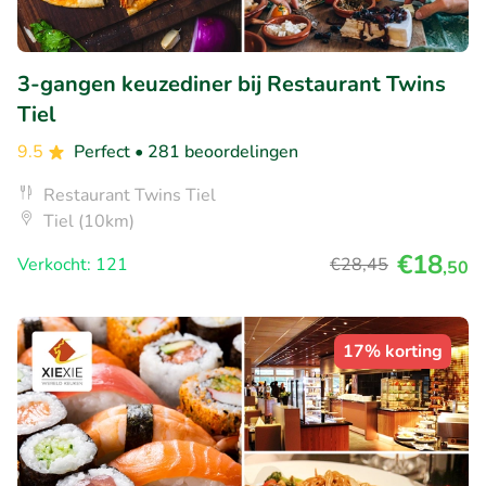
3-gangen keuzediner bij Restaurant Twins
Tiel
9.5
Perfect
• 281 beoordelingen
Restaurant Twins Tiel
Tiel (10km)
€18
Verkocht: 121
€28
,45
,50
17% korting