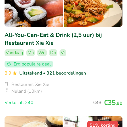
All-You-Can-Eat & Drink (2,5 uur) bij
Restaurant Xie Xie
Vandaag
Ma
Wo
Do
Vr
Erg populaire deal
8.9
Uitstekend
• 321 beoordelingen
Restaurant Xie Xie
Nuland (10km)
€35
Verkocht: 240
€43
,90
51% korting