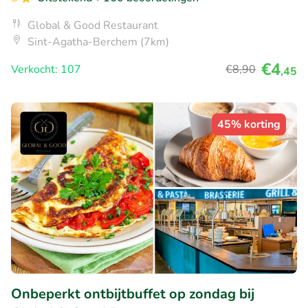
Global & Good Restaurant
Sint-Agatha-Berchem (7km)
€4
Verkocht: 107
€8
,90
,45
45% korting
Onbeperkt ontbijtbuffet op zondag bij