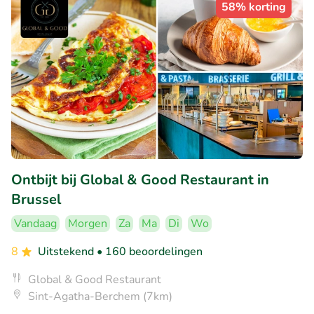
58% korting
Ontbijt bij Global & Good Restaurant in
Brussel
Vandaag
Morgen
Za
Ma
Di
Wo
8
Uitstekend
• 160 beoordelingen
Global & Good Restaurant
Sint-Agatha-Berchem (7km)