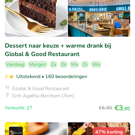
Dessert naar keuze + warme drank bij
Global & Good Restaurant
Vandaag
Morgen
Za
Zo
Ma
Di
Wo
8
Uitstekend
• 160 beoordelingen
Global & Good Restaurant
Sint-Agatha-Berchem (7km)
€3
Verkocht: 27
€6
,30
,90
47% korting