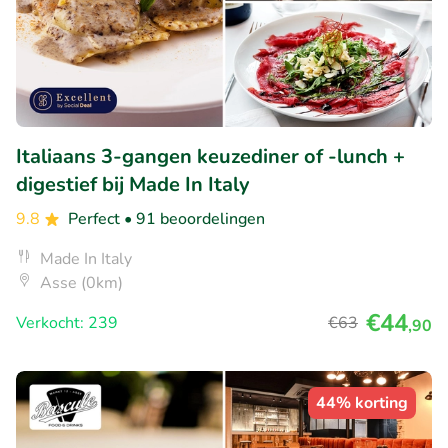
Italiaans 3-gangen keuzediner of -lunch +
digestief bij Made In Italy
9.8
Perfect
• 91 beoordelingen
Made In Italy
Asse (0km)
€44
Verkocht: 239
€63
,90
44% korting