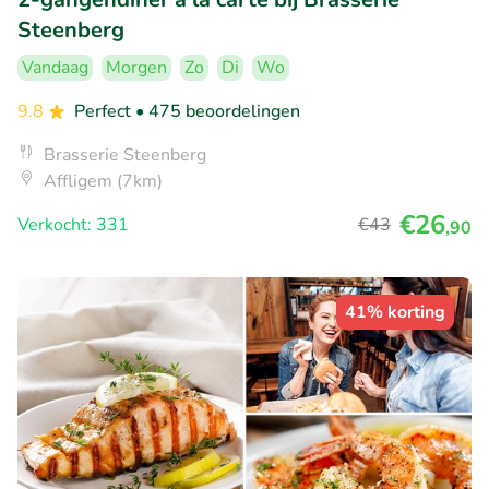
Steenberg
Vandaag
Morgen
Zo
Di
Wo
9.8
Perfect
• 475 beoordelingen
Brasserie Steenberg
Affligem (7km)
€26
Verkocht: 331
€43
,90
41% korting