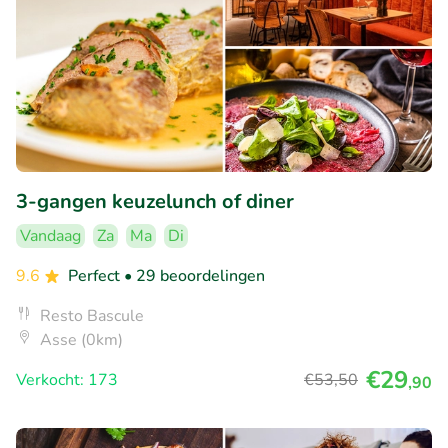
3-gangen keuzelunch of diner
Vandaag
Za
Ma
Di
9.6
Perfect
• 29 beoordelingen
Resto Bascule
Asse (0km)
€29
Verkocht: 173
€53
,50
,90