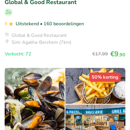
Global & Good Restaurant
Zo
8
Uitstekend
• 160 beoordelingen
Global & Good Restaurant
Sint-Agatha-Berchem (7km)
€9
Verkocht: 72
€17
,99
,90
50% korting