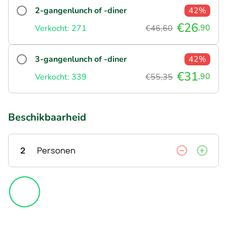
2-gangenlunch of -diner
42%
€26
,90
Verkocht: 271
€46,60
3-gangenlunch of -diner
42%
€31
,90
Verkocht: 339
€55,35
Beschikbaarheid
2
Personen