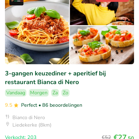
3-gangen keuzediner + aperitief bij
restaurant Bianca di Nero
Vandaag
Morgen
Za
Zo
9.5
Perfect
• 86 beoordelingen
Bianco di Nero
Liedekerke (8km)
€27
Verkocht: 203
€52
,50