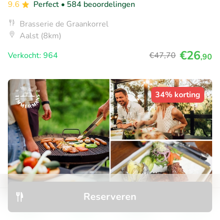
9.6
Perfect
• 584 beoordelingen
Brasserie de Graankorrel
Aalst (8km)
€26
Verkocht: 964
€47
,70
,90
34% korting
Reserveren
Ontdek
Zoeken
Boekingen
Menu
Barbecuelunch of -diner naar keuze (vanaf 4