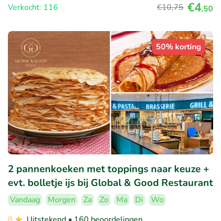
€4
Verkocht: 116
€10
,75
,50
50% korting
2 pannenkoeken met toppings naar keuze +
evt. bolletje ijs bij Global & Good Restaurant
Vandaag
Morgen
Za
Zo
Ma
Di
Wo
8
Uitstekend
• 160 beoordelingen