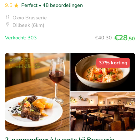
9.5
Perfect
• 48 beoordelingen
Oxxo Brasserie
Dilbeek (6km)
€28
Verkocht: 303
€40
,30
,50
37% korting
2-gangendiner à la carte bij Brasserie