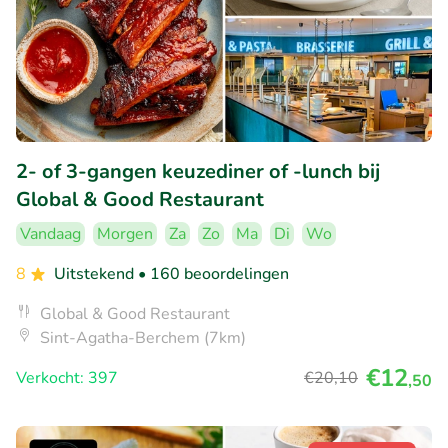
2- of 3-gangen keuzediner of -lunch bij
Global & Good Restaurant
Vandaag
Morgen
Za
Zo
Ma
Di
Wo
8
Uitstekend
• 160 beoordelingen
Global & Good Restaurant
Sint-Agatha-Berchem (7km)
€12
Verkocht: 397
€20
,10
,50