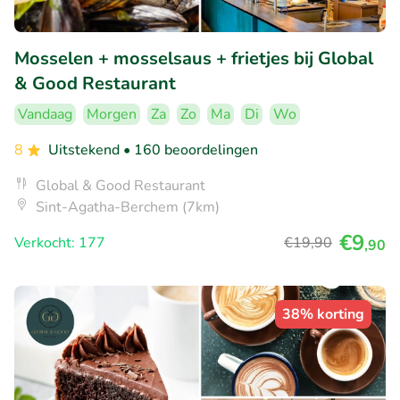
Mosselen + mosselsaus + frietjes bij Global
& Good Restaurant
Vandaag
Morgen
Za
Zo
Ma
Di
Wo
8
Uitstekend
• 160 beoordelingen
Global & Good Restaurant
Sint-Agatha-Berchem (7km)
€9
Verkocht: 177
€19
,90
,90
38% korting