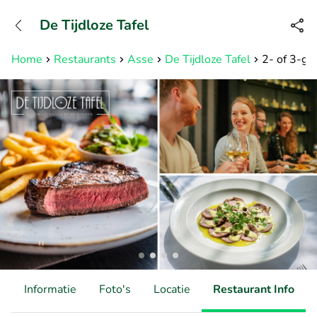
+31882050505
De Tijdloze Tafel
Bereikbaar tot 23:00 uur
Home
Restaurants
Asse
De Tijdloze Tafel
2- of 3-gan
d
Informatie
Foto's
Locatie
Restaurant Info