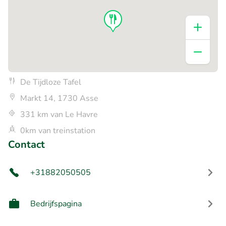
De Tijdloze Tafel
Markt 14, 1730 Asse
331 km van Le Havre
0km van treinstation
Contact
+31882050505
Bedrijfspagina