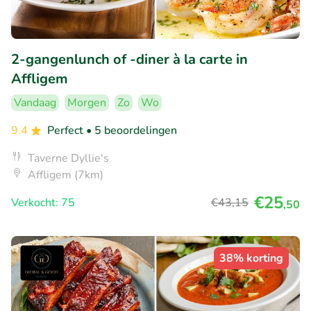
2-gangenlunch of -diner à la carte in
Affligem
Vandaag
Morgen
Zo
Wo
9.4
Perfect
• 5 beoordelingen
Taverne Dyllie's
Affligem (7km)
€25
Verkocht: 75
€43
,15
,50
38% korting