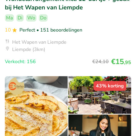
bij Het Wapen van Liempde
Ma
Di
Wo
Do
10
Perfect
• 151 beoordelingen
Het Wapen van Liempde
Liempde (3km)
€15
Verkocht: 156
€24
,10
,95
43% korting