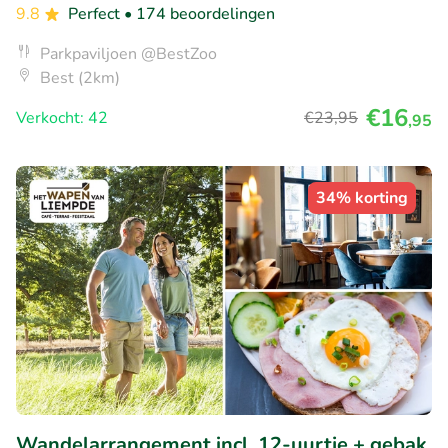
9.8
Perfect
• 174 beoordelingen
Parkpaviljoen @BestZoo
Best (2km)
€16
Verkocht: 42
€23
,95
,95
34% korting
Wandelarrangement incl. 12-uurtje + gebak