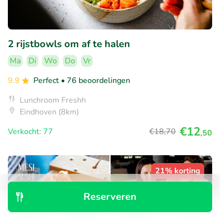
2 rijstbowls om af te halen
Ma
Di
Wo
Do
Vr
9.9
Perfect
• 76 beoordelingen
Lunchroom Freshh
Eindhoven (8km)
€12
Verkocht: 77
€18
,70
,50
21% korting
Reserveren
Ontdek
Zoeken
Boekingen
Menu