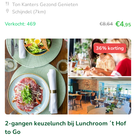
Ton Kanters Gezond Genieten
Schijndel (7km)
€4
Verkocht: 469
€8
,64
,95
36% korting
2-gangen keuzelunch bij Lunchroom ´t Hof
to Go