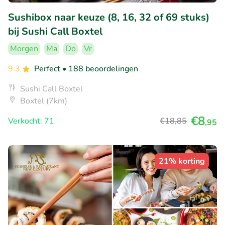
Sushibox naar keuze (8, 16, 32 of 69 stuks)
bij Sushi Call Boxtel
Morgen
Ma
Do
Vr
9.3
Perfect
• 188 beoordelingen
Sushi Call Boxtel
Boxtel (7km)
€8
Verkocht: 71
€18
,85
,95
21% korting