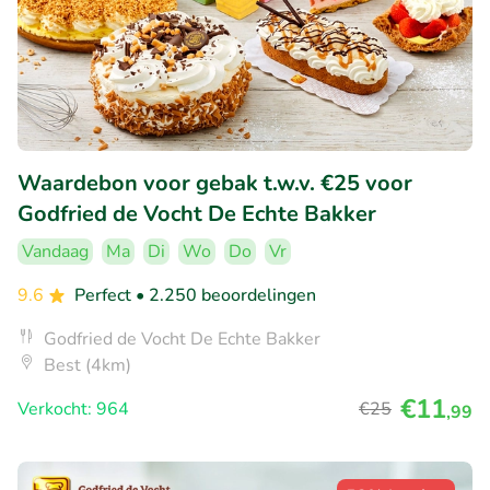
Waardebon voor gebak t.w.v. €25 voor
Godfried de Vocht De Echte Bakker
Vandaag
Ma
Di
Wo
Do
Vr
9.6
Perfect
• 2.250 beoordelingen
Godfried de Vocht De Echte Bakker
Best (4km)
€11
Verkocht: 964
€25
,99