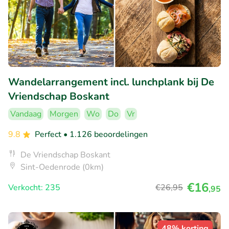
Wandelarrangement incl. lunchplank bij De
Vriendschap Boskant
Vandaag
Morgen
Wo
Do
Vr
9.8
Perfect
• 1.126 beoordelingen
De Vriendschap Boskant
Sint-Oedenrode (0km)
€16
Verkocht: 235
€26
,95
,95
48% korting