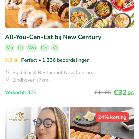
All-You-Can-Eat bij New Century
Ma
Di
Wo
Do
Vr
9.3
Perfect
• 1.336 beoordelingen
Sushibar & Restaurant New Century
Eindhoven (7km)
€32
Verkocht: 328
€41
,95
,95
24% korting