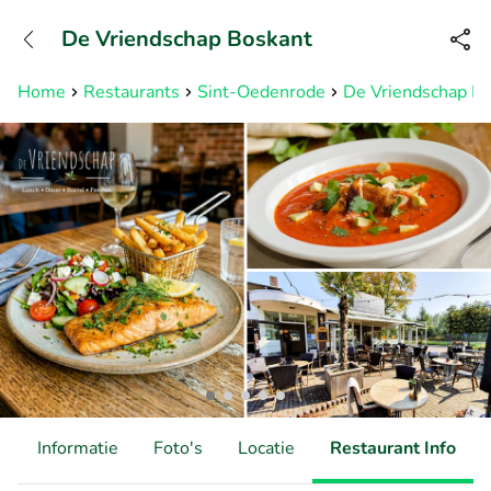
+31882050505
De Vriendschap Boskant
Bereikbaar tot 23:00 uur
Home
Restaurants
Sint-Oedenrode
De Vriendschap B
d
Informatie
Foto's
Locatie
Restaurant Info