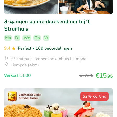
3-gangen pannenkoekendiner bij 't
Struifhuis
Ma
Di
Wo
Do
Vr
9.4
Perfect
• 169 beoordelingen
't Struifhuis Pannenkoekenhuis Liempde
Liempde (4km)
€15
Verkocht: 800
€27
,95
,95
52% korting