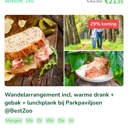
€21
Verkocht: 245
€42
,50
,95
29% korting
Wandelarrangement incl. warme drank +
gebak + lunchplank bij Parkpaviljoen
@BestZoo
Morgen
Ma
Di
Wo
Do
Vr