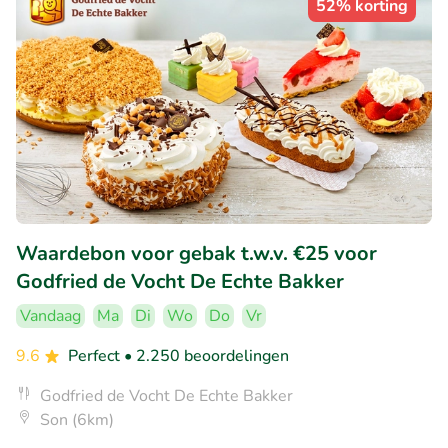
52% korting
Waardebon voor gebak t.w.v. €25 voor
Godfried de Vocht De Echte Bakker
Vandaag
Ma
Di
Wo
Do
Vr
9.6
Perfect
• 2.250 beoordelingen
Godfried de Vocht De Echte Bakker
Son (6km)