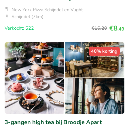
New York Pizza Schijndel en Vught
Schijndel (7km)
€8
Verkocht: 522
€16
,20
,49
40% korting
3-gangen high tea bij Broodje Apart