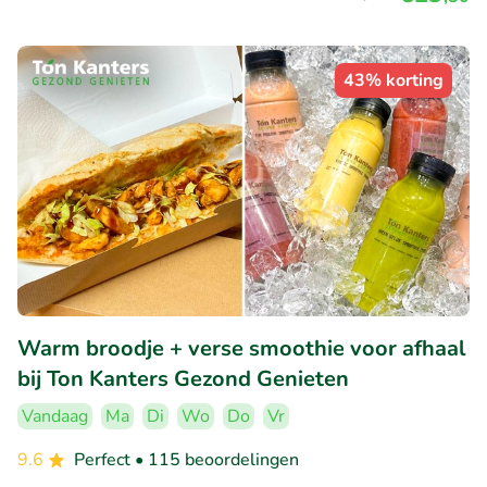
43% korting
Warm broodje + verse smoothie voor afhaal
bij Ton Kanters Gezond Genieten
Vandaag
Ma
Di
Wo
Do
Vr
9.6
Perfect
• 115 beoordelingen