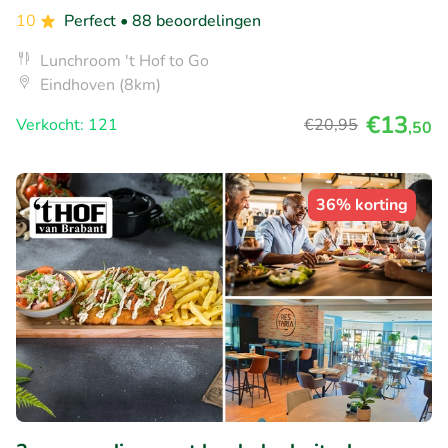
10
Perfect
• 88 beoordelingen
Lunchroom 't Hof to Go
Eindhoven (8km)
€13
Verkocht: 121
€20
,95
,50
36% korting