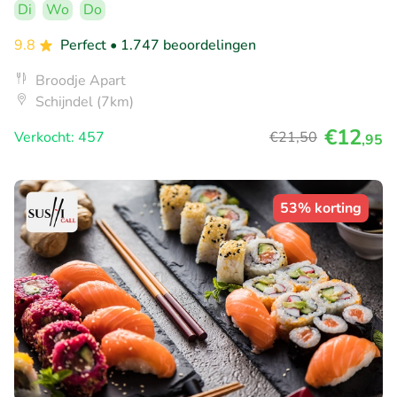
Di
Wo
Do
9.8
Perfect
• 1.747 beoordelingen
Broodje Apart
Schijndel (7km)
€12
Verkocht: 457
€21
,50
,95
53% korting