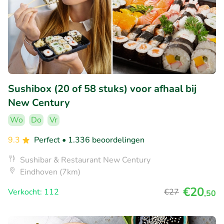
Sushibox (20 of 58 stuks) voor afhaal bij
New Century
Wo
Do
Vr
9.3
Perfect
• 1.336 beoordelingen
Sushibar & Restaurant New Century
Eindhoven (7km)
€20
Verkocht: 112
€27
,50