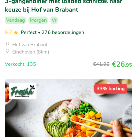
3-gangendiner met loaded schnitzel naar
keuze bij Hof van Brabant
Vandaag
Morgen
Vr
9.7
Perfect
• 276 beoordelingen
Hof van Brabant
Eindhoven (8km)
€26
Verkocht: 135
€41
,95
,95
33% korting