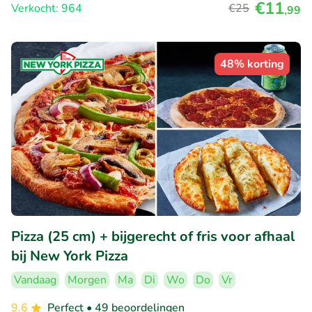
€11
Verkocht: 964
€25
,99
48% korting
Pizza (25 cm) + bijgerecht of fris voor afhaal
bij New York Pizza
Vandaag
Morgen
Ma
Di
Wo
Do
Vr
9.6
Perfect
• 49 beoordelingen