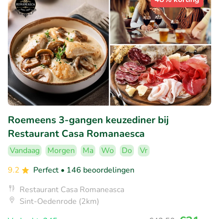
Roemeens 3-gangen keuzediner bij
Restaurant Casa Romanaesca
Vandaag
Morgen
Ma
Wo
Do
Vr
9.2
Perfect
• 146 beoordelingen
Restaurant Casa Romaneasca
Sint-Oedenrode (2km)