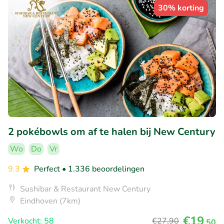
30% korting
2 pokébowls om af te halen bij New Century
Wo
Do
Vr
9.3
Perfect
• 1.336 beoordelingen
Sushibar & Restaurant New Century
Eindhoven (7km)
€19
Verkocht: 58
€27
,90
,50