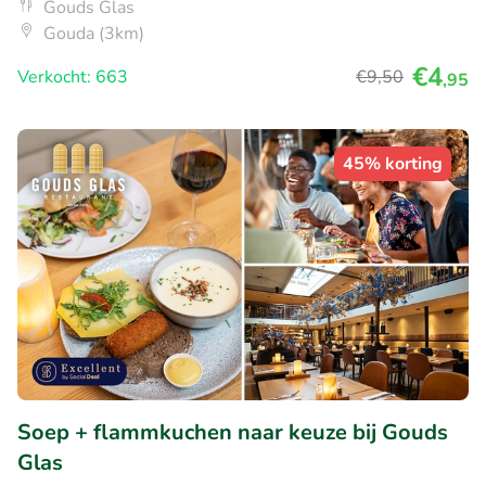
Gouds Glas
Gouda (3km)
€4
Verkocht: 663
€9
,50
,95
45% korting
Soep + flammkuchen naar keuze bij Gouds
Glas