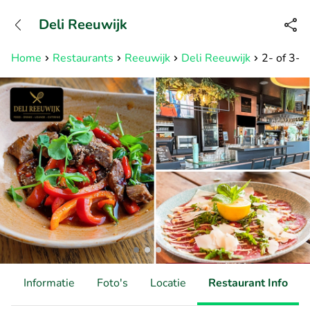
+31882050505
Deli Reeuwijk
Bereikbaar tot 23:00 uur
Home
Restaurants
Reeuwijk
Deli Reeuwijk
2- of 3-g
d
Informatie
Foto's
Locatie
Restaurant Info