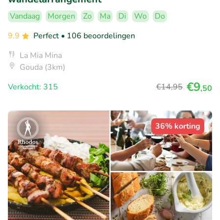
Vandaag
Morgen
Zo
Ma
Di
Wo
Do
9.9
Perfect
• 106 beoordelingen
La Mia Mina
Gouda (3km)
€9
Verkocht: 315
€14
,95
,50
36% korting