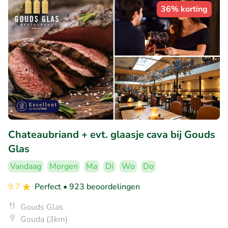
36% korting
Chateaubriand + evt. glaasje cava bij Gouds
Glas
Vandaag
Morgen
Ma
Di
Wo
Do
9.7
Perfect
• 923 beoordelingen
Gouds Glas
Gouda (3km)