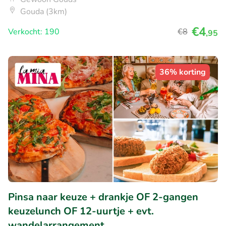
Gouda (3km)
€4
Verkocht: 190
€8
,95
36% korting
Pinsa naar keuze + drankje OF 2-gangen
keuzelunch OF 12-uurtje + evt.
wandelarrangement