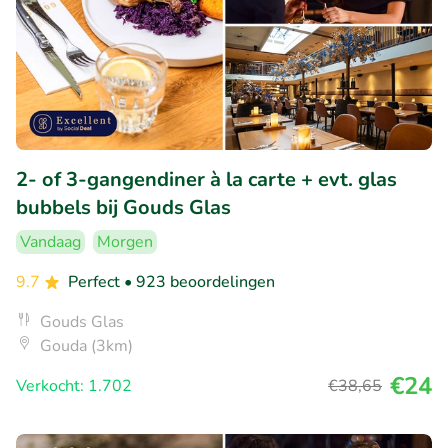
2- of 3-gangendiner à la carte + evt. glas
bubbels bij Gouds Glas
Vandaag
Morgen
9.7
Perfect
• 923 beoordelingen
Gouds Glas
Gouda (3km)
€24
Verkocht: 1.702
€38
,65