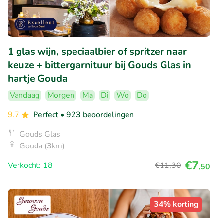
1 glas wijn, speciaalbier of spritzer naar
keuze + bittergarnituur bij Gouds Glas in
hartje Gouda
Vandaag
Morgen
Ma
Di
Wo
Do
9.7
Perfect
• 923 beoordelingen
Gouds Glas
Gouda (3km)
€7
Verkocht: 18
€11
,30
,50
34% korting