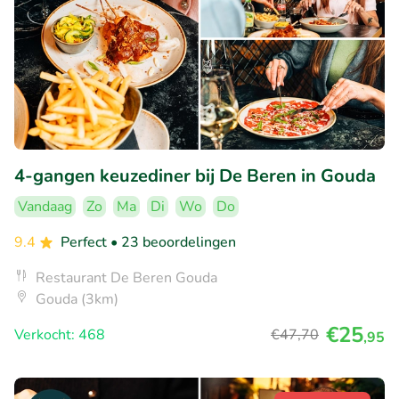
4-gangen keuzediner bij De Beren in Gouda
Vandaag
Zo
Ma
Di
Wo
Do
9.4
Perfect
• 23 beoordelingen
Restaurant De Beren Gouda
Gouda (3km)
€25
Verkocht: 468
€47
,70
,95