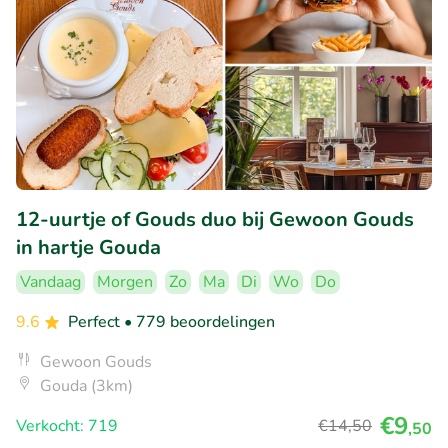
12-uurtje of Gouds duo bij Gewoon Gouds
in hartje Gouda
Vandaag
Morgen
Zo
Ma
Di
Wo
Do
9.6
Perfect
• 779 beoordelingen
Gewoon Gouds
Gouda (3km)
€9
Verkocht: 719
€14
,50
,50