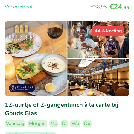
€24
Verkocht: 54
€38
,95
,95
44% korting
12-uurtje of 2-gangenlunch à la carte bij
Gouds Glas
Vandaag
Morgen
Ma
Di
Wo
Do