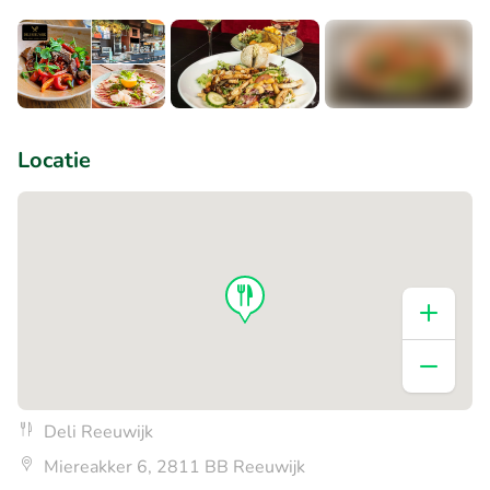
+3
Locatie
Deli Reeuwijk
Miereakker 6, 2811 BB Reeuwijk