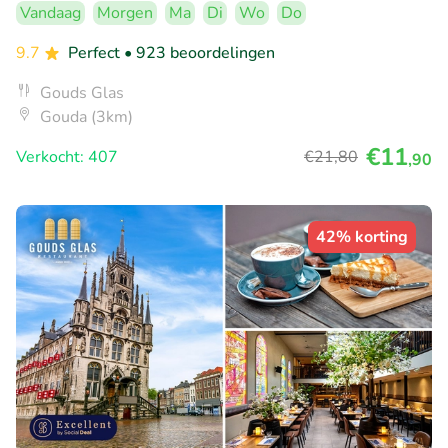
Vandaag
Morgen
Ma
Di
Wo
Do
9.7
Perfect
• 923 beoordelingen
Gouds Glas
Gouda (3km)
€11
Verkocht: 407
€21
,80
,90
42% korting