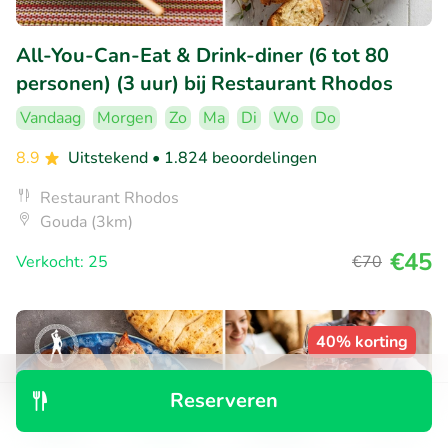
All-You-Can-Eat & Drink-diner (6 tot 80
personen) (3 uur) bij Restaurant Rhodos
Vandaag
Morgen
Zo
Ma
Di
Wo
Do
8.9
Uitstekend
• 1.824 beoordelingen
Restaurant Rhodos
Gouda (3km)
€45
Verkocht: 25
€70
40% korting
Reserveren
Ontdek
Zoeken
Boekingen
Menu