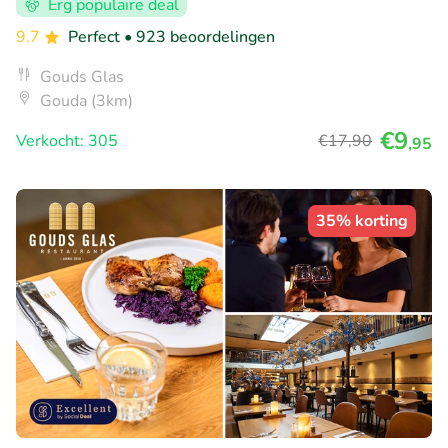
Erg populaire deal
9.7
Perfect
• 923 beoordelingen
Gouds Glas
Gouda (3km)
€9
Verkocht: 305
€17
,90
,95
35% korting