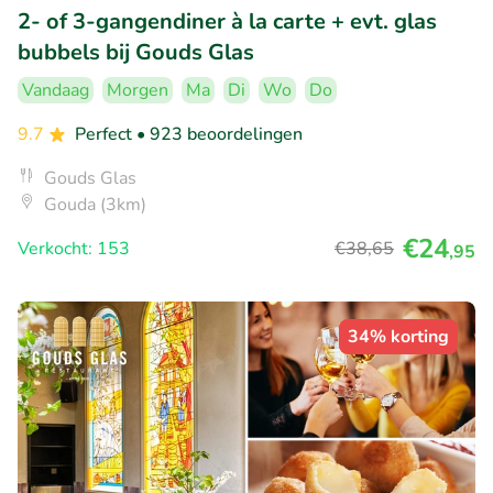
2- of 3-gangendiner à la carte + evt. glas
bubbels bij Gouds Glas
Vandaag
Morgen
Ma
Di
Wo
Do
9.7
Perfect
• 923 beoordelingen
Gouds Glas
Gouda (3km)
€24
Verkocht: 153
€38
,65
,95
34% korting