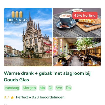
45% korting
Warme drank + gebak met slagroom bij
Gouds Glas
Vandaag
Morgen
Ma
Di
Wo
Do
9.7
Perfect
• 923 beoordelingen