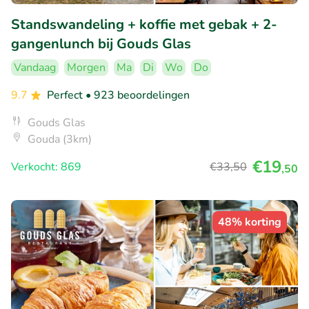
Standswandeling + koffie met gebak + 2-
gangenlunch bij Gouds Glas
Vandaag
Morgen
Ma
Di
Wo
Do
9.7
Perfect
• 923 beoordelingen
Gouds Glas
Gouda (3km)
€19
Verkocht: 869
€33
,50
,50
48% korting