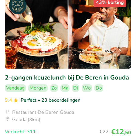
43% korting
2-gangen keuzelunch bij De Beren in Gouda
Vandaag
Morgen
Zo
Ma
Di
Wo
Do
9.4
Perfect
• 23 beoordelingen
Restaurant De Beren Gouda
Gouda (3km)
€12
Verkocht: 311
€22
,50