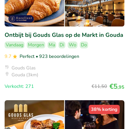
Ontbijt bij Gouds Glas op de Markt in Gouda
Vandaag
Morgen
Ma
Di
Wo
Do
9.7
Perfect
• 923 beoordelingen
Gouds Glas
Gouda (3km)
€5
Verkocht: 271
€11
,50
,95
38% korting