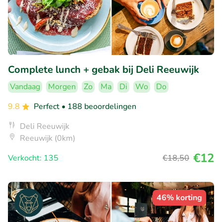
Complete lunch + gebak bij Deli Reeuwijk
Vandaag
Morgen
Zo
Ma
Di
Wo
Do
9.8
Perfect
• 188 beoordelingen
Deli Reeuwijk
Reeuwijk (0km)
€12
Verkocht: 135
€18
,50
46% korting