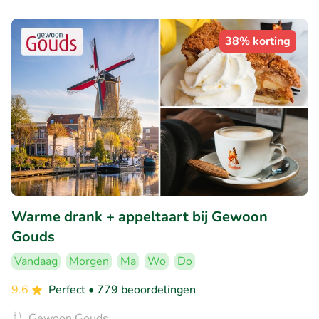
38% korting
Warme drank + appeltaart bij Gewoon
Gouds
Vandaag
Morgen
Ma
Wo
Do
9.6
Perfect
• 779 beoordelingen
Gewoon Gouds