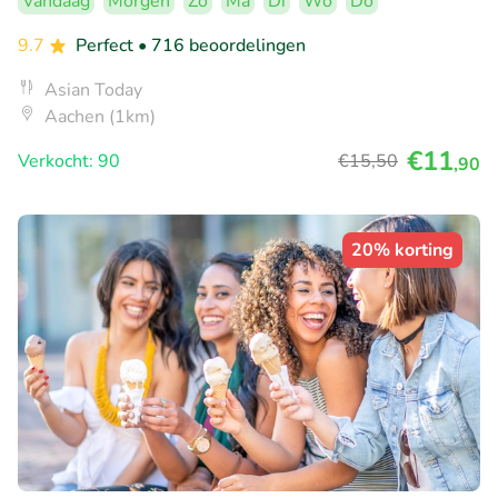
Vandaag
Morgen
Zo
Ma
Di
Wo
Do
9.7
Perfect
• 716 beoordelingen
Asian Today
Aachen (1km)
€11
Verkocht: 90
€15
,50
,90
20% korting