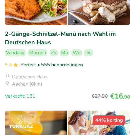
2-Gänge-Schnitzel-Menü nach Wahl im
Deutschen Haus
Vandaag
Morgen
Zo
Ma
Wo
Do
9.4
Perfect
• 555 beoordelingen
Deutsches Haus
Aachen (0km)
€16
Verkocht: 131
€27
,90
,90
44% korting