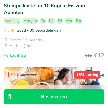
Stempelkarte für 10 Kugeln Eis zum
Abholen
Vandaag
Morgen
Zo
Ma
Di
Wo
Do
7.5
Goed
• 39 beoordelingen
Eiscafé Del Mondo
Aachen (1km)
€12
Verkocht: 25
€15
18% korting
Reserveren
Ontdek
Zoeken
Boekingen
Menu