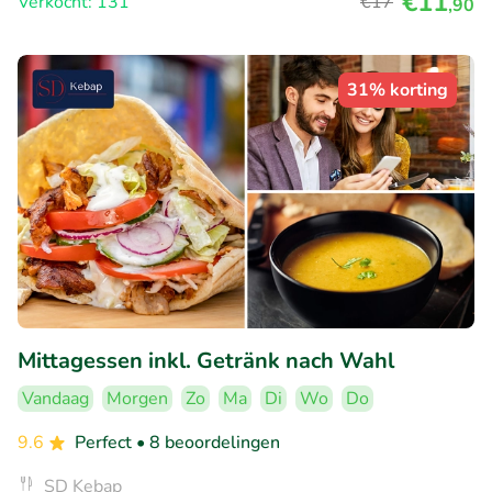
€11
Verkocht: 131
€17
,90
31% korting
Mittagessen inkl. Getränk nach Wahl
Vandaag
Morgen
Zo
Ma
Di
Wo
Do
9.6
Perfect
• 8 beoordelingen
SD Kebap