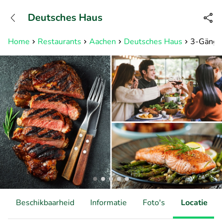
+31882050505
Deutsches Haus
Bereikbaar tot 23:00 uur
Home
Restaurants
Aachen
Deutsches Haus
3-Gänge
Beschikbaarheid
Informatie
Foto's
Locatie