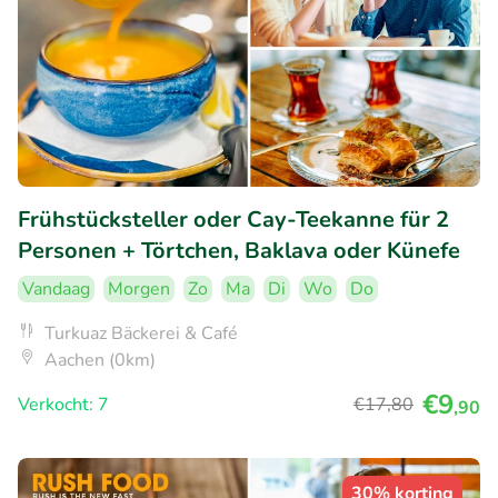
Frühstücksteller oder Cay-Teekanne für 2
Personen + Törtchen, Baklava oder Künefe
Vandaag
Morgen
Zo
Ma
Di
Wo
Do
Turkuaz Bäckerei & Café
Aachen (0km)
€9
Verkocht: 7
€17
,80
,90
30% korting